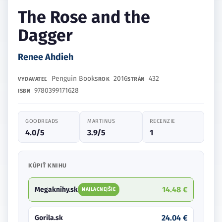
The Rose and the
Dagger
Renee Ahdieh
Penguin Books
2016
432
VYDAVATEĽ
ROK
STRÁN
9780399171628
ISBN
GOODREADS
MARTINUS
RECENZIE
4.0/5
3.9/5
1
KÚPIŤ KNIHU
14.48 €
Megaknihy.sk
NAJLACNEJŠIE
24.04 €
Gorila.sk