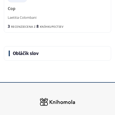
Cop
Laetitia Colombani
3
8
RECENZIE
CENA Z
KNÍHKUPECTIEV
Obláčik slov