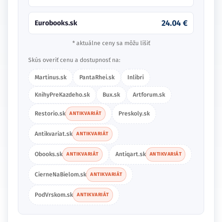
24.04 €
Eurobooks.sk
* aktuálne ceny sa môžu líšiť
Skús overiť cenu a dostupnosť na:
Martinus.sk
PantaRhei.sk
Inlibri
KnihyPreKazdeho.sk
Bux.sk
Artforum.sk
Restorio.sk
Preskoly.sk
ANTIKVARIÁT
Antikvariat.sk
ANTIKVARIÁT
Obooks.sk
Antiqart.sk
ANTIKVARIÁT
ANTIKVARIÁT
CierneNaBielom.sk
ANTIKVARIÁT
PodVrskom.sk
ANTIKVARIÁT