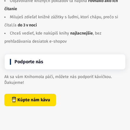
Objavovanie knižných pokladov ťa napĺňa
rovnako ako ich
čítanie
Miluješ zdieľať knižné zážitky s ľuďmi, ktorí chápu, prečo si
čítal/a
do 3 v noci
Chceš vedieť, kde nakúpiš knihy
najlacnejšie
, bez
prehľadávania desiatok e-shopov
Podporte nás
Ak sa vám Knihomola páči, môžete nás podporiť kávičkou.
Ďakujeme!
Kúpte nám kávu