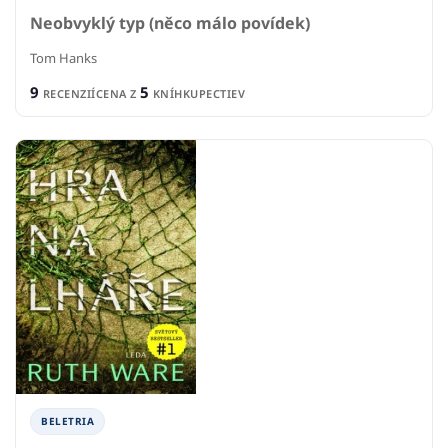
Neobvyklý typ (něco málo povídek)
Tom Hanks
9
5
RECENZIÍ
CENA Z
KNÍHKUPECTIEV
BELETRIA