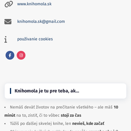
www.knihomola.sk
knihomola.sk@gmail.com
používanie cookies
Facebook
Instagram
Knihomola je tu pre teba, ak…
Nemáš deväť životov na prečítanie všetkého – ale máš
10
minút
na to, zistiť, či to vôbec
stojí za čas
Túžiš po ďalšej skvelej knihe, len
nevieš, kde začať