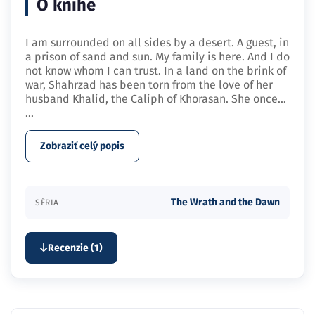
O knihe
I am surrounded on all sides by a desert. A guest, in
a prison of sand and sun. My family is here. And I do
not know whom I can trust. In a land on the brink of
war, Shahrzad has been torn from the love of her
husband Khalid, the Caliph of Khorasan. She once…
...
Zobraziť celý popis
The Wrath and the Dawn
SÉRIA
Recenzie (1)