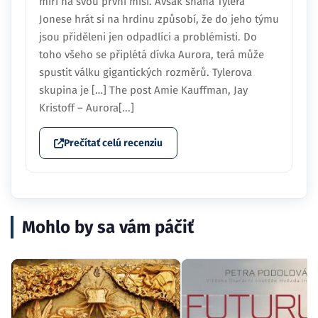
toho všeho se připlétá dívka Aurora, terá může
spustit válku gigantických rozměrů. Tylerova
skupina je […] The post Amie Kauffman, Jay
Kristoff – Aurora[...]
Prečítať celú recenziu
Mohlo by sa vám páčiť