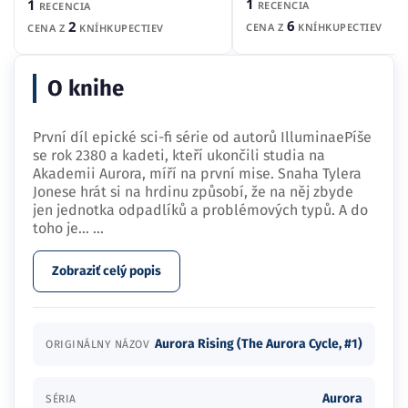
O knihe
První díl epické sci-fi série od autorů IlluminaePíše
se rok 2380 a kadeti, kteří ukončili studia na
Akademii Aurora, míří na první mise. Snaha Tylera
Jonese hrát si na hrdinu způsobí, že na něj zbyde
jen jednotka odpadlíků a problémových typů. A do
toho je…
...
Zobraziť celý popis
Aurora Rising (The Aurora Cycle, #1)
ORIGINÁLNY NÁZOV
Aurora
SÉRIA
Recenzie (1)