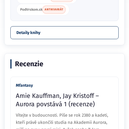
Detaily knihy
Recenzie
Mfantasy
Amie Kauffman, Jay Kristoff –
Aurora povstává 1 (recenze)
Vítejte v budoucnosti. Píše se rok 2380 a kadeti,
kteří právě ukončili studia na Akademii Aurora,
míří na svou první misi. Avšak snaha Tylera
Jonese hrát si na hrdinu způsobí, že do jeho týmu
jsou přiděleni jen odpadlíci a problémisti. Do