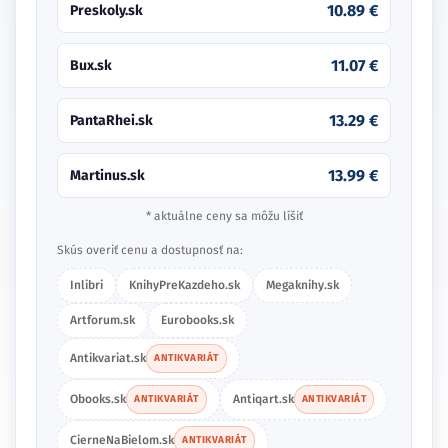
11.50 €
Martinus.sk
13.29 €
PantaRhei.sk
* aktuálne ceny sa môžu líšiť
Skús overiť cenu a dostupnosť na:
Inlibri
KnihyPreKazdeho.sk
Megaknihy.sk
Artforum.sk
Eurobooks.sk
Antikvariat.sk
ANTIKVARIÁT
Obooks.sk
Antiqart.sk
ANTIKVARIÁT
ANTIKVARIÁT
CierneNaBielom.sk
ANTIKVARIÁT
PodVrskom.sk
ANTIKVARIÁT