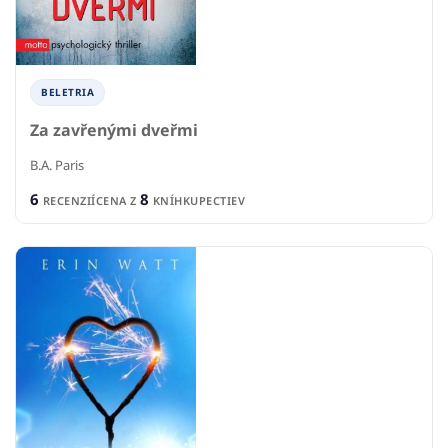
BELETRIA
Za zavřenými dveřmi
B.A. Paris
6
8
RECENZIÍ
CENA Z
KNÍHKUPECTIEV