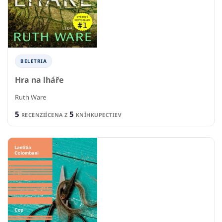
BELETRIA
Hra na lháře
Ruth Ware
5
5
RECENZIÍ
CENA Z
KNÍHKUPECTIEV