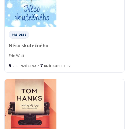
PRE DETI
Něco skutečného
Erin Watt
5
7
RECENZIÍ
CENA Z
KNÍHKUPECTIEV