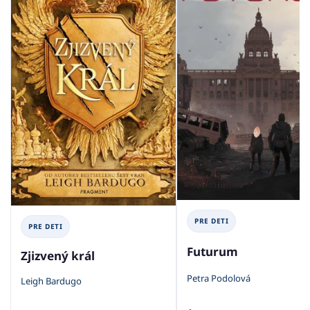
PRE DETI
PRE DETI
Futurum
Zjizvený král
Petra Podolová
Leigh Bardugo
1
1
RECENCIA
RECENCIA
6
2
CENA Z
KNÍHKUPECTIEV
CENA Z
KNÍHKUPECTIEV