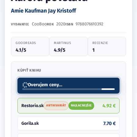
Amie Kaufman Jay Kristoff
CooBoo
2020
9788076610392
VYDAVATEĽ
ROK
ISBN
GOODREADS
MARTINUS
RECENZIE
4.1/5
4.9/5
1
KÚPIŤ KNIHU
4.92 €
Restorio.sk
ANTIKVARIÁT
NAJLACNEJŠIE
7.70 €
Gorila.sk
10.89 €
Preskoly.sk
11.07 €
Bux.sk