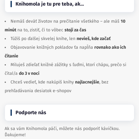
Nemáš deväť životov na prečítanie všetkého – ale máš
10
minút
na to, zistiť, či to vôbec
stojí za čas
Túžiš po ďalšej skvelej knihe, len
nevieš, kde začať
Objavovanie knižných pokladov ťa napĺňa
rovnako ako ich
čítanie
Miluješ zdieľať knižné zážitky s ľuďmi, ktorí chápu, prečo si
čítal/a
do 3 v noci
Chceš vedieť, kde nakúpiš knihy
najlacnejšie
, bez
prehľadávania desiatok e-shopov
Podporte nás
Ak sa vám Knihomola páči, môžete nás podporiť kávičkou.
Ďakujeme!
Kúpte nám kávu