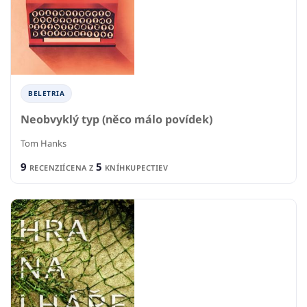
BELETRIA
Neobvyklý typ (něco málo povídek)
Tom Hanks
9
5
RECENZIÍ
CENA Z
KNÍHKUPECTIEV