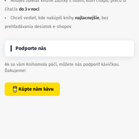
Miluješ zdieľať knižné zážitky s ľuďmi, ktorí chápu, prečo si
čítal/a
do 3 v noci
Chceš vedieť, kde nakúpiš knihy
najlacnejšie
, bez
prehľadávania desiatok e-shopov
Podporte nás
Ak sa vám Knihomola páči, môžete nás podporiť kávičkou.
Ďakujeme!
Kúpte nám kávu