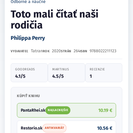
Odborné a náučné
Toto mali čítať naši
rodičia
Philippa Perry
Tatran
2020
264
9788022211123
VYDAVATEĽ
ROK
STRÁN
ISBN
GOODREADS
MARTINUS
RECENZIE
4.1/5
4.5/5
1
KÚPIŤ KNIHU
10.19 €
PantaRhei.sk
NAJLACNEJŠIE
10.56 €
Restorio.sk
ANTIKVARIÁT