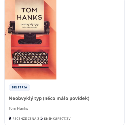
BELETRIA
Neobvyklý typ (něco málo povídek)
Tom Hanks
9
5
RECENZIÍ
CENA Z
KNÍHKUPECTIEV