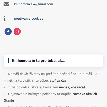
knihomola.sk@gmail.com
používanie cookies
Facebook
Instagram
Knihomola je tu pre teba, ak…
Nemáš deväť životov na prečítanie všetkého – ale máš
10
minút
na to, zistiť, či to vôbec
stojí za čas
Túžiš po ďalšej skvelej knihe, len
nevieš, kde začať
Objavovanie knižných pokladov ťa napĺňa
rovnako ako ich
čítanie