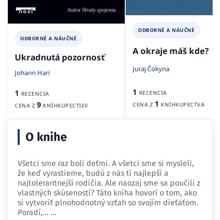
ODBORNÉ A NÁUČNÉ
ODBORNÉ A NÁUČNÉ
A okraje máš kde?
Ukradnutá pozornosť
Juraj Čokyna
Johann Hari
1
1
RECENCIA
RECENCIA
1
9
CENA Z
KNÍHKUPECTVA
CENA Z
KNÍHKUPECTIEV
O knihe
Všetci sme raz boli deťmi. A všetci sme si mysleli,
že keď vyrastieme, budú z nás tí najlepší a
najtolerantnejší rodičia. Ale naozaj sme sa poučili z
vlastných skúseností? Táto kniha hovorí o tom, ako
si vytvoriť plnohodnotný vzťah so svojím dieťaťom.
Poradí,…
...