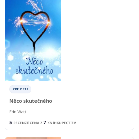
PRE DETI
Něco skutečného
Erin Watt
5
7
RECENZIÍ
CENA Z
KNÍHKUPECTIEV