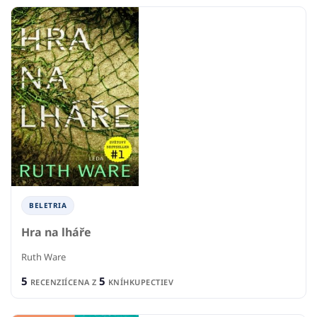
BELETRIA
Hra na lháře
Ruth Ware
5
5
RECENZIÍ
CENA Z
KNÍHKUPECTIEV