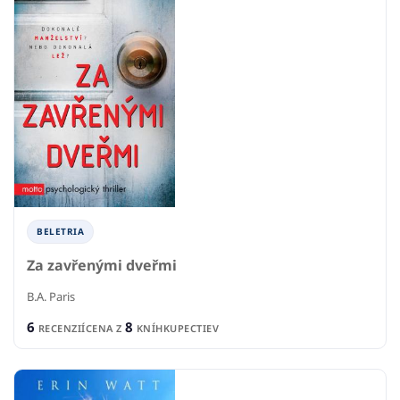
BELETRIA
Za zavřenými dveřmi
B.A. Paris
6
8
RECENZIÍ
CENA Z
KNÍHKUPECTIEV