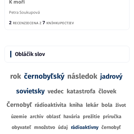
Petra Soukupová
2
7
RECENZIE
CENA Z
KNÍHKUPECTIEV
Obláčik slov
rok
černobyľský
následok
jadrový
sovietsky
vedec
katastrofa
človek
Černobyľ
rádioaktivita
kniha
lekár
bola
život
územie
archív
oblasť
havária
prežitie
príručka
obyvateľ
množstvo
údaj
rádioaktívny
černobyľ