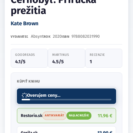
prežitia
Kate Brown
Absynt
2020
9788082031990
VYDAVATEĽ
ROK
ISBN
GOODREADS
MARTINUS
RECENZIE
4.1/5
4.5/5
1
KÚPIŤ KNIHU
11.96 €
Restorio.sk
ANTIKVARIÁT
NAJLACNEJŠIE
13.90 €
Gorila.sk
15.81 €
Preskoly.sk