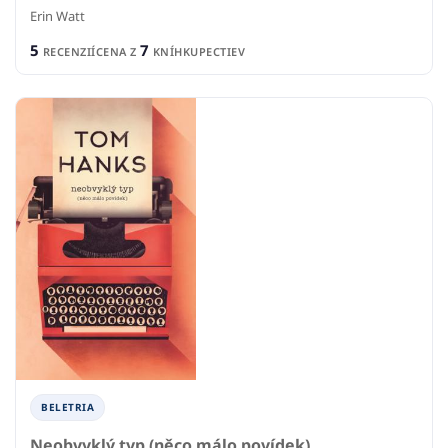
Erin Watt
5
7
RECENZIÍ
CENA Z
KNÍHKUPECTIEV
BELETRIA
Neobvyklý typ (něco málo povídek)