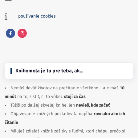
používanie cookies
Facebook
Instagram
Knihomola je tu pre teba, ak…
Nemáš deväť životov na prečítanie všetkého – ale máš
10
minút
na to, zistiť, či to vôbec
stojí za čas
Túžiš po ďalšej skvelej knihe, len
nevieš, kde začať
Objavovanie knižných pokladov ťa napĺňa
rovnako ako ich
čítanie
Miluješ zdieľať knižné zážitky s ľuďmi, ktorí chápu, prečo si
čítal/a
do 3 v noci