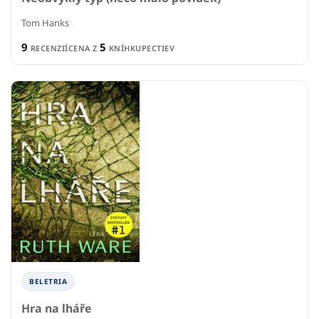
Tom Hanks
9
5
RECENZIÍ
CENA Z
KNÍHKUPECTIEV
BELETRIA
Hra na lháře