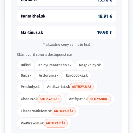
16.50 €
Martinus.sk
18.91 €
PantaRhei.sk
* aktuálne ceny sa môžu líšiť
Skús overiť cenu a dostupnosť na:
Inlibri
KnihyPreKazdeho.sk
Megaknihy.sk
Bux.sk
Artforum.sk
Eurobooks.sk
Antikvariat.sk
ANTIKVARIÁT
Obooks.sk
Antiqart.sk
ANTIKVARIÁT
ANTIKVARIÁT
CierneNaBielom.sk
ANTIKVARIÁT
PodVrskom.sk
ANTIKVARIÁT