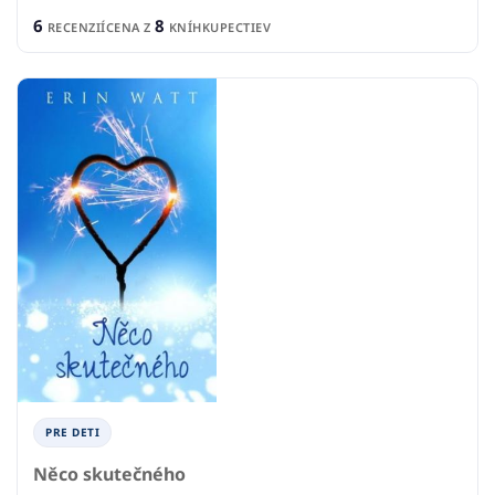
6
8
RECENZIÍ
CENA Z
KNÍHKUPECTIEV
PRE DETI
Něco skutečného