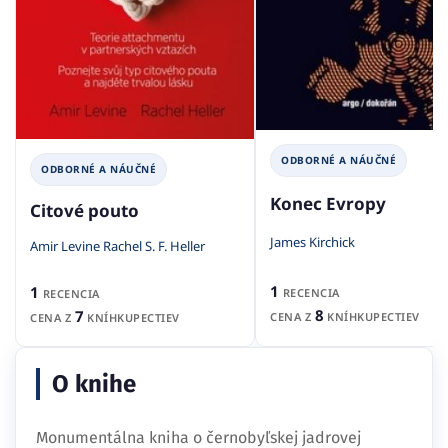
ODBORNÉ A NÁUČNÉ
ODBORNÉ A NÁUČNÉ
Konec Evropy
Citové pouto
James Kirchick
Amir Levine Rachel S. F. Heller
1
1
RECENCIA
RECENCIA
8
7
CENA Z
KNÍHKUPECTIEV
CENA Z
KNÍHKUPECTIEV
O knihe
Monumentálna kniha o černobyľskej jadrovej
katastrofe. Príbeh explózie, ktorá zmenila svet a oči