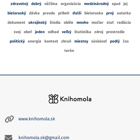
zdravotný
dobrý
väčšina
organizácia
medzinárodný
spad
jej
bieloruský
dávka
pravda
príbeh
ďalší
bielorusko
prvý
autorka
dokument
ukrajinský
štúdia
obilie
mnoho
močiar
stať
radiácia
svoj
obeť
jeden
odhad
veľký
štatistika
zdroj
prostredie
politický
energia
kontext
zbraň
miestny
súvislosť
podlý
čas
terén
www.knihomola.sk
knihomola.sk@gmail.com