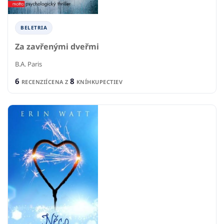
BELETRIA
Za zavřenými dveřmi
B.A. Paris
6
8
RECENZIÍ
CENA Z
KNÍHKUPECTIEV