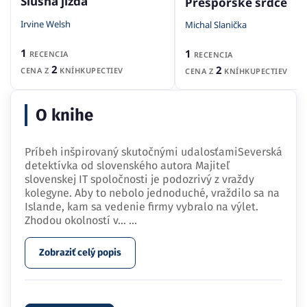
Slušná jízda
Prešporské srdce
Irvine Welsh
Michal Slanička
1
1
RECENCIA
RECENCIA
2
2
CENA Z
KNÍHKUPECTIEV
CENA Z
KNÍHKUPECTIEV
O knihe
Príbeh inšpirovaný skutočnými udalosťamiSeverská
detektívka od slovenského autora Majiteľ
slovenskej IT spoločnosti je podozrivý z vraždy
kolegyne. Aby to nebolo jednoduché, vraždilo sa na
Islande, kam sa vedenie firmy vybralo na výlet.
Zhodou okolností v…
...
Zobraziť celý popis