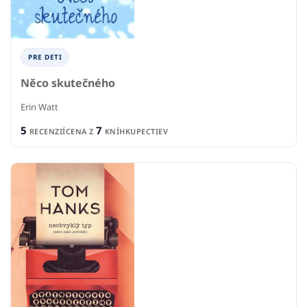
PRE DETI
Něco skutečného
Erin Watt
5
7
RECENZIÍ
CENA Z
KNÍHKUPECTIEV