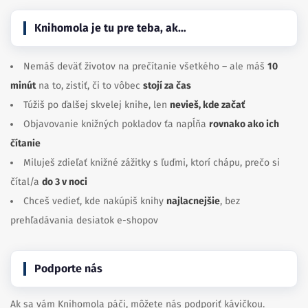
Knihomola je tu pre teba, ak…
Nemáš deväť životov na prečítanie všetkého – ale máš
10
minút
na to, zistiť, či to vôbec
stojí za čas
Túžiš po ďalšej skvelej knihe, len
nevieš, kde začať
Objavovanie knižných pokladov ťa napĺňa
rovnako ako ich
čítanie
Miluješ zdieľať knižné zážitky s ľuďmi, ktorí chápu, prečo si
čítal/a
do 3 v noci
Chceš vedieť, kde nakúpiš knihy
najlacnejšie
, bez
prehľadávania desiatok e-shopov
Podporte nás
Ak sa vám Knihomola páči, môžete nás podporiť kávičkou.