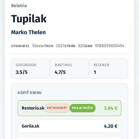
Beletria
Tupilak
Marko Thelen
Slovart
2021
320
9788055650494
VYDAVATEĽ
ROK
STRÁN
ISBN
GOODREADS
MARTINUS
RECENZIE
3.5/5
4.7/5
1
KÚPIŤ KNIHU
3.04 €
Restorio.sk
ANTIKVARIÁT
NAJLACNEJŠIE
4.20 €
Gorila.sk