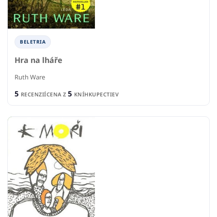
BELETRIA
Hra na lháře
Ruth Ware
5
5
RECENZIÍ
CENA Z
KNÍHKUPECTIEV