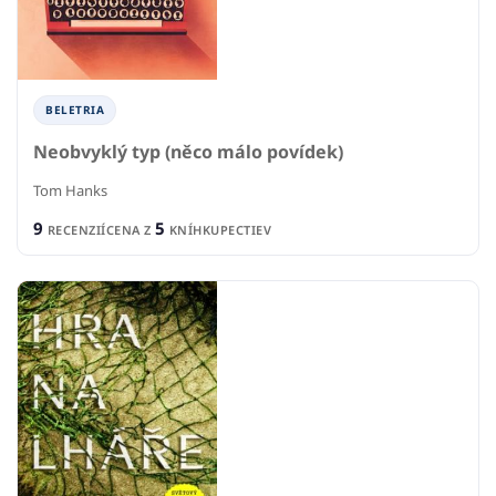
BELETRIA
Neobvyklý typ (něco málo povídek)
Tom Hanks
9
5
RECENZIÍ
CENA Z
KNÍHKUPECTIEV