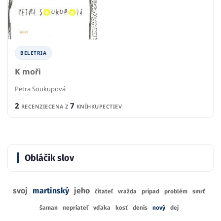
BELETRIA
K moři
Petra Soukupová
2
7
RECENZIE
CENA Z
KNÍHKUPECTIEV
Obláčik slov
svoj
martinský
jeho
čitateľ
vražda
prípad
problém
smrť
šaman
nepriateľ
vďaka
kosť
denis
nový
dej