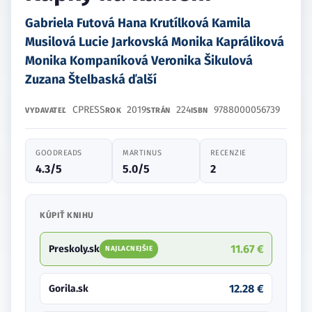
Gabriela Futová Hana Krutílková Kamila
Musilová Lucie Jarkovská Monika Kapráliková
Monika Kompaníková Veronika Šikulová
Zuzana Štelbaská ďalší
CPRESS
2019
224
9788000056739
VYDAVATEĽ
ROK
STRÁN
ISBN
GOODREADS
MARTINUS
RECENZIE
4.3/5
5.0/5
2
KÚPIŤ KNIHU
11.67 €
Preskoly.sk
NAJLACNEJŠIE
12.28 €
Gorila.sk