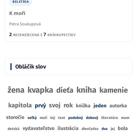
BELETRIA
K moři
Petra Soukupová
2
7
RECENZIE
CENA Z
KNÍHKUPECTIEV
Obláčik slov
žena
kvapka
kniha
dieťa
kamenie
kapitola
svoj
rok
prvý
knižka
jeden
autorka
storočie
veľký
mali
iný
text
podobný
dobový
literatúra
mam
vydavateľstvo
ilustrácia
bola
detská
dievčatko
dva
jej