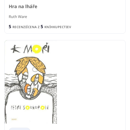
Hra na lháře
Ruth Ware
5
5
RECENZIÍ
CENA Z
KNÍHKUPECTIEV