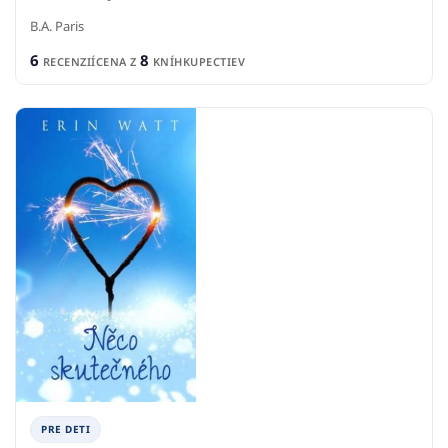
B.A. Paris
6
8
RECENZIÍ
CENA Z
KNÍHKUPECTIEV
PRE DETI