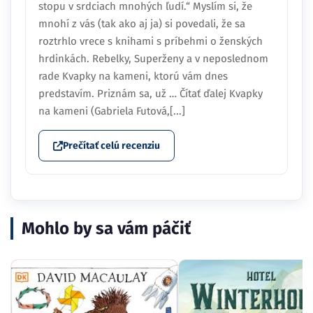
stopu v srdciach mnohých ľudí.“ Myslím si, že
mnohí z vás (tak ako aj ja) si povedali, že sa
roztrhlo vrece s knihami s príbehmi o ženských
hrdinkách. Rebelky, Superženy a v neposlednom
rade Kvapky na kameni, ktorú vám dnes
predstavím. Priznám sa, už … Čítať ďalej Kvapky
na kameni (Gabriela Futová,[...]
Prečítať celú recenziu
Mohlo by sa vám páčiť