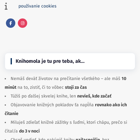
používanie cookies
Facebook
Instagram
Knihomola je tu pre teba, ak…
Nemáš deväť životov na prečítanie všetkého – ale máš
10
minút
na to, zistiť, či to vôbec
stojí za čas
Túžiš po ďalšej skvelej knihe, len
nevieš, kde začať
Objavovanie knižných pokladov ťa napĺňa
rovnako ako ich
čítanie
Miluješ zdieľať knižné zážitky s ľuďmi, ktorí chápu, prečo si
čítal/a
do 3 v noci
Chceš vedieť, kde nakúpiš knihy
najlacnejšie
, bez