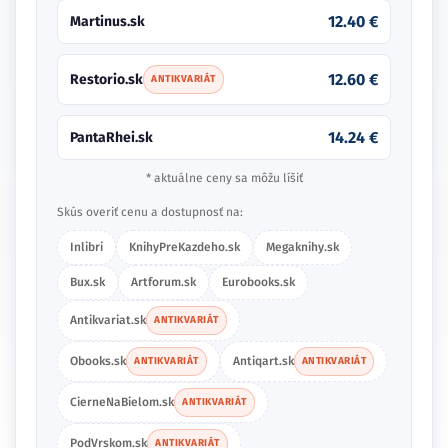
12.40 €
Martinus.sk
12.60 €
Restorio.sk
ANTIKVARIÁT
14.24 €
PantaRhei.sk
* aktuálne ceny sa môžu líšiť
Skús overiť cenu a dostupnosť na:
Inlibri
KnihyPreKazdeho.sk
Megaknihy.sk
Bux.sk
Artforum.sk
Eurobooks.sk
Antikvariat.sk
ANTIKVARIÁT
Obooks.sk
Antiqart.sk
ANTIKVARIÁT
ANTIKVARIÁT
CierneNaBielom.sk
ANTIKVARIÁT
PodVrskom.sk
ANTIKVARIÁT