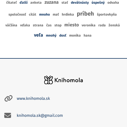
zuzana
čitateľ
ďalší
anketa
stať
devätnásty
úspešný
odvaha
príbeh
spoločnosť
citát
mnoho
mať
hrdinka
športovkyňa
miesto
väčšina
vďaka
strana
čas
stop
veronika
rada
ženská
veľa
mnohý
dosť
monika
hana
www.knihomola.sk
knihomola.sk@gmail.com