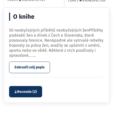
4
CENA Z
KNÍHKUPECTIEV
O knihe
50 neobyčejných příběhů neobyčejných ženPříběhy
padesáti žen a dívek z Čech a Slovenska, které
posouvaly hranice. Nenápadné ale vytrvalé rebelky
bojovaly za práva žen, snažily se uplatnit v umění,
sportu nebo ve vědě. Některé z nich používaly i
opravdové…
...
Zobraziť celý popis
Recenzie (2)