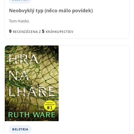
Neobvyklý typ (něco málo povídek)
Tom Hanks
9
5
RECENZIÍ
CENA Z
KNÍHKUPECTIEV
BELETRIA