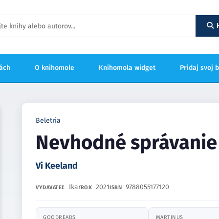
hách
O knihomole
Knihomola widget
Pridaj svoj 
Beletria
Nevhodné správanie
Vi Keeland
Ikar
2021
9788055177120
VYDAVATEĽ
ROK
ISBN
GOODREADS
MARTINUS