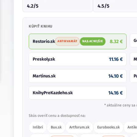
4.2/5
4.5/5
KÚPIŤ KNIHU
G
8.32 €
Restorio.sk
ANTIKVARIÁT
NAJLACNEJŠIE
11.16 €
Preskoly.sk
M
14.10 €
Martinus.sk
P
14.16 €
KnihyPreKazdeho.sk
* aktuálne ceny sa 
Skús overiť cenu a dostupnosť na:
Inlibri
Bux.sk
Artforum.sk
Eurobooks.sk
Antik