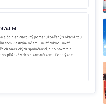
rávanie
dné a čo nie? Pracovný pomer ukončený s okamžitou
ila som vlastným očiam. Deväť rokov! Deväť
äčších amerických spoločností, a po návrate z
jedno plážové video s kamarátkami. Podotýkam
..]