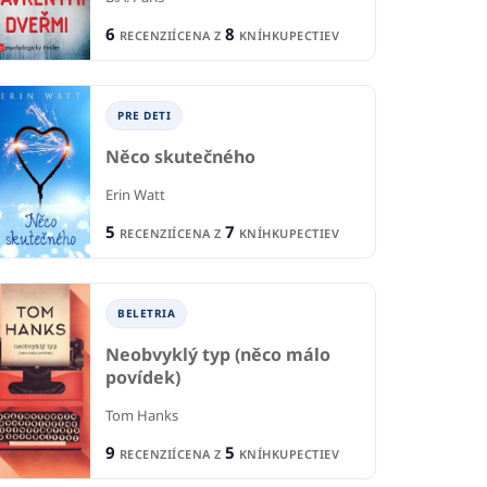
6
8
RECENZIÍ
CENA Z
KNÍHKUPECTIEV
PRE DETI
Něco skutečného
Erin Watt
5
7
RECENZIÍ
CENA Z
KNÍHKUPECTIEV
BELETRIA
Neobvyklý typ (něco málo
povídek)
Tom Hanks
9
5
RECENZIÍ
CENA Z
KNÍHKUPECTIEV