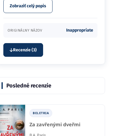
Zobraziť celý popis
Inappropriate
ORIGINÁLNY NÁZOV
Recenzie (3)
Posledné recenzie
BELETRIA
Za zavřenými dveřmi
B.A. Paris