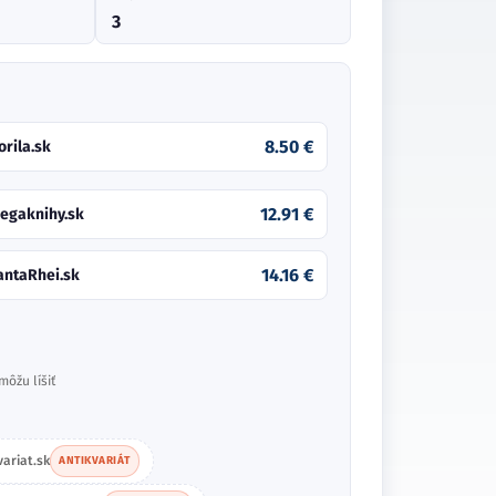
3
8.50 €
orila.sk
12.91 €
egaknihy.sk
14.16 €
antaRhei.sk
môžu líšiť
variat.sk
ANTIKVARIÁT