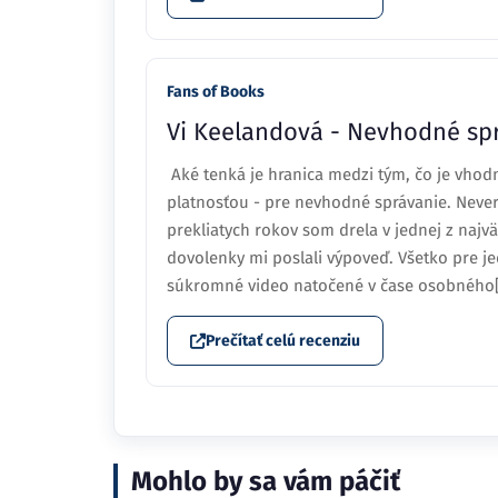
Fans of Books
Vi Keelandová - Nevhodné sp
Aké tenká je hranica medzi tým, čo je vho
platnosťou - pre nevhodné správanie. Never
prekliatych rokov som drela v jednej z najv
dovolenky mi poslali výpoveď. Všetko pre 
súkromné video natočené v čase osobného[.
Prečítať celú recenziu
Mohlo by sa vám páčiť