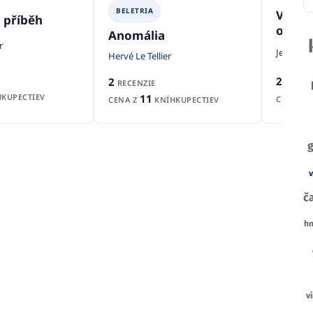
BELETRIA
Valčí
 příběh
obloh
Anomália
r
Jean-Mic
Hervé Le Tellier
2
2
RECENZ
RECENZIE
11
KUPECTIEV
CENA Z
CENA Z
KNÍHKUPECTIEV
g
v
č
h
v