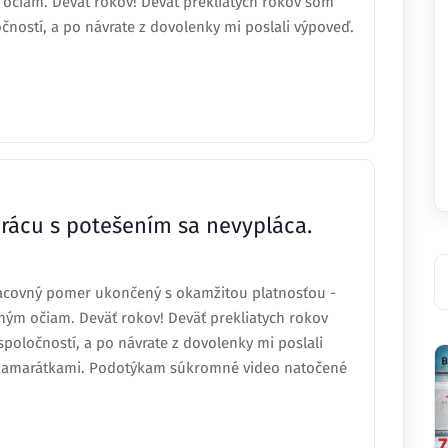
 očiam. Deväť rokov! Deväť prekliatych rokov som
očností, a po návrate z dovolenky mi poslali výpoveď.
rácu s potešením sa nevypláca.
acovný pomer ukončený s okamžitou platnosťou -
ným očiam. Deväť rokov! Deväť prekliatych rokov
spoločností, a po návrate z dovolenky mi poslali
s kamarátkami. Podotýkam súkromné video natočené