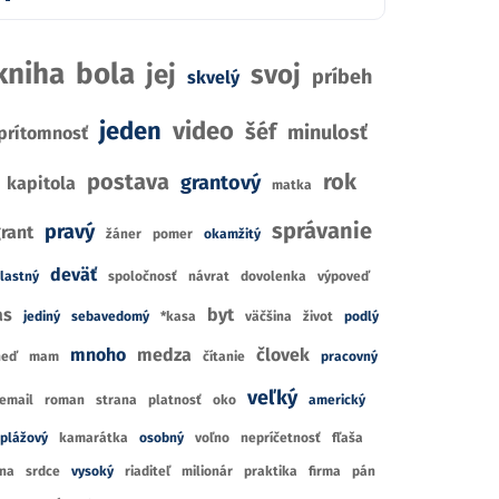
B
k stromov a
Zabudni na minulosť
So
y
kniha
bola
jej
svoj
príbeh
skvelý
Katarína Gillerová
C.D
hel Guenassia
jeden
video
1
1
šéf
minulosť
RECENCIA
R
prítomnosť
IE
3
9
CENA Z
KNÍHKUPECTIEV
CE
KNÍHKUPECTIEV
postava
rok
grantový
kapitola
matka
správanie
pravý
rant
žáner
pomer
okamžitý
deväť
lastný
spoločnosť
návrat
dovolenka
výpoveď
as
byt
jediný
sebavedomý
*kasa
väčšina
život
podlý
mnoho
medza
človek
neď
mam
čítanie
pracovný
veľký
email
roman
strana
platnosť
oko
americký
plážový
kamarátka
osobný
voľno
nepríčetnosť
fľaša
ina
srdce
vysoký
riaditeľ
milionár
praktika
firma
pán