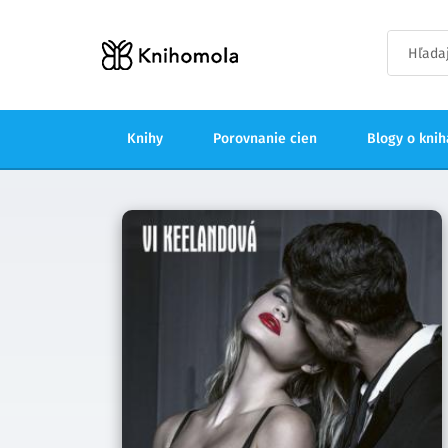
Knihy
Porovnanie cien
Blogy o kni