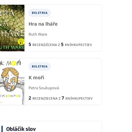
BELETRIA
Hra na lháře
Ruth Ware
5
5
RECENZIÍ
CENA Z
KNÍHKUPECTIEV
BELETRIA
K moři
Petra Soukupová
2
7
RECENZIE
CENA Z
KNÍHKUPECTIEV
IA
Obláčik slov
BELETRIA