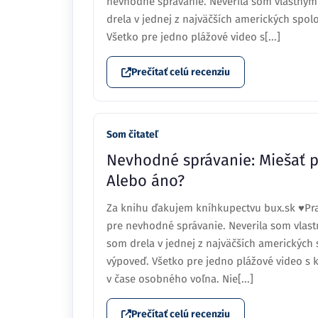
nevhodné správanie. Neverila som vlastným
drela v jednej z najväčších amerických spol
Všetko pre jedno plážové video s[...]
Prečítať celú recenziu
Som čitateľ
Nevhodné správanie: Miešať p
Alebo áno?
Za knihu ďakujem kníhkupectvu bux.sk ♥Pr
pre nevhodné správanie. Neverila som vlast
som drela v jednej z najväčších amerických 
výpoveď. Všetko pre jedno plážové video 
v čase osobného voľna. Nie[...]
Prečítať celú recenziu