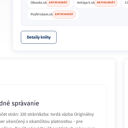
Obooks.sk
Antiqart.sk
C
ANTIKVARIÁT
ANTIKVARIÁT
PodVrskom.sk
ANTIKVARIÁT
Detaily knihy
dné správanie
čet strán: 320 stránVäzba: tvrdá väzba Originálny
er ukončený s okamžitou platnosťou - pre