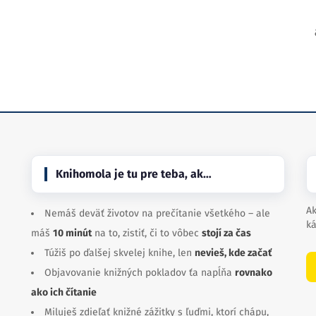
Knihomola je tu pre teba, ak…
Ak
Nemáš deväť životov na prečítanie všetkého – ale
ká
máš
10 minút
na to, zistiť, či to vôbec
stojí za čas
Túžiš po ďalšej skvelej knihe, len
nevieš, kde začať
Objavovanie knižných pokladov ťa napĺňa
rovnako
ako ich čítanie
Miluješ zdieľať knižné zážitky s ľuďmi, ktorí chápu,