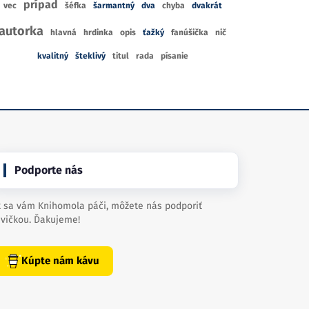
prípad
vec
šéfka
šarmantný
dva
chyba
dvakrát
autorka
hlavná
hrdinka
opis
ťažký
fanúšička
nič
kvalitný
šteklivý
titul
rada
písanie
Podporte nás
 sa vám Knihomola páči, môžete nás podporiť
vičkou. Ďakujeme!
Kúpte nám kávu