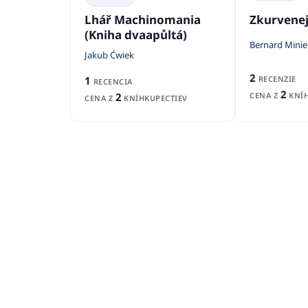
Zkurvenej
Lhář Machinomania
(Kniha dvaapůltá)
Bernard Minie
Jakub Ćwiek
2
1
RECENZIE
RECENCIA
2
2
CENA Z
KNÍH
CENA Z
KNÍHKUPECTIEV