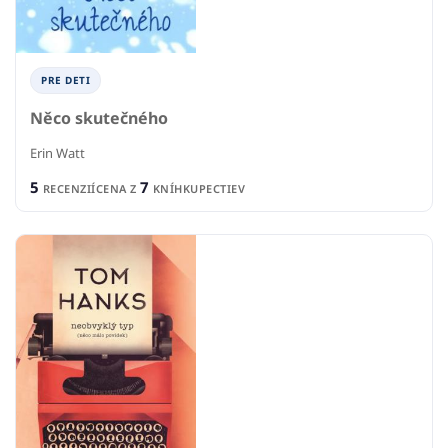
PRE DETI
Něco skutečného
Erin Watt
5
7
RECENZIÍ
CENA Z
KNÍHKUPECTIEV