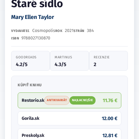
Staré sídlo
Mary Ellen Taylor
Cosmopolis
2021
384
VYDAVATEĽ
ROK
STRÁN
9788027130870
ISBN
GOODREADS
MARTINUS
RECENZIE
4.2/5
4.3/5
2
KÚPIŤ KNIHU
11.76 €
Restorio.sk
ANTIKVARIÁT
NAJLACNEJŠIE
12.00 €
Gorila.sk
12.81 €
Preskoly.sk