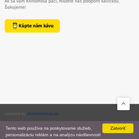
Ak sa vám Knihomola páči, môžete nás podporiť kávičkou.
Ďakujeme!
Kúpte nám kávu
created by
danielhrenak.sk
Späť
Knihomola. 2017 - 2026.
na
Tento web používa na poskytovanie služieb,
Zatvoriť
personalizáciu reklám a na analýzu návštevnosti
📨