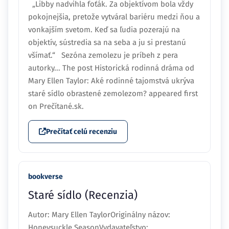
„Libby nadvihla foťák. Za objektívom bola vždy
pokojnejšia, pretože vytváral bariéru medzi ňou a
vonkajším svetom. Keď sa ľudia pozerajú na
objektív, sústredia sa na seba a ju si prestanú
všímať.“ Sezóna zemolezu je príbeh z pera
autorky... The post Historická rodinná dráma od
Mary Ellen Taylor: Aké rodinné tajomstvá ukrýva
staré sídlo obrastené zemolezom? appeared first
on Prečítané.sk.
Prečítať celú recenziu
bookverse
Staré sídlo (Recenzia)
Autor: Mary Ellen TaylorOriginálny názov:
Honeysuckle SeasonVydavateľstvo: