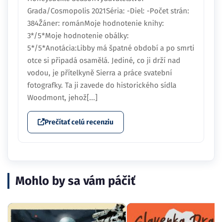
Grada/Cosmopolis 2021Séria: -Diel: -Počet strán:
384Žáner: románMoje hodnotenie knihy:
3*/5*Moje hodnotenie obálky:
5*/5*Anotácia:Libby má špatné období a po smrti
otce si připadá osamělá. Jediné, co ji drží nad
vodou, je přítelkyně Sierra a práce svatební
fotografky. Ta ji zavede do historického sídla
Woodmont, jehož[...]
Prečítať celú recenziu
Mohlo by sa vám páčiť