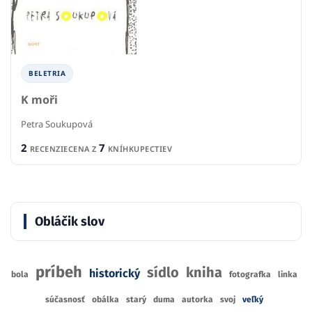
BELETRIA
K moři
Petra Soukupová
2
7
RECENZIE
CENA Z
KNÍHKUPECTIEV
Obláčik slov
príbeh
sídlo
kniha
historický
bola
fotografka
linka
súčasnosť
obálka
starý
duma
autorka
svoj
veľký