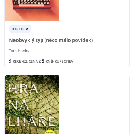
BELETRIA
Neobvyklý typ (něco málo povídek)
Tom Hanks
9
5
RECENZIÍ
CENA Z
KNÍHKUPECTIEV