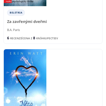
BELETRIA
Za zavřenými dveřmi
B.A. Paris
6
8
RECENZIÍ
CENA Z
KNÍHKUPECTIEV