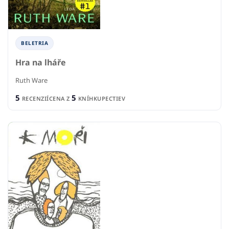
BELETRIA
Hra na lháře
Ruth Ware
5
5
RECENZIÍ
CENA Z
KNÍHKUPECTIEV