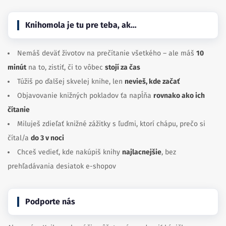
Knihomola je tu pre teba, ak…
Nemáš deväť životov na prečítanie všetkého – ale máš
10
minút
na to, zistiť, či to vôbec
stojí za čas
Túžiš po ďalšej skvelej knihe, len
nevieš, kde začať
Objavovanie knižných pokladov ťa napĺňa
rovnako ako ich
čítanie
Miluješ zdieľať knižné zážitky s ľuďmi, ktorí chápu, prečo si
čítal/a
do 3 v noci
Chceš vedieť, kde nakúpiš knihy
najlacnejšie
, bez
prehľadávania desiatok e-shopov
Podporte nás