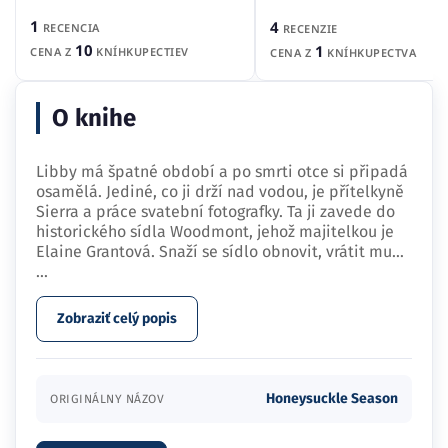
1
4
RECENCIA
RECENZIE
10
1
CENA Z
KNÍHKUPECTIEV
CENA Z
KNÍHKUPECTVA
O knihe
Libby má špatné období a po smrti otce si připadá
osamělá. Jediné, co ji drží nad vodou, je přítelkyně
Sierra a práce svatební fotografky. Ta ji zavede do
historického sídla Woodmont, jehož majitelkou je
Elaine Grantová. Snaží se sídlo obnovit, vrátit mu…
...
Zobraziť celý popis
Honeysuckle Season
ORIGINÁLNY NÁZOV