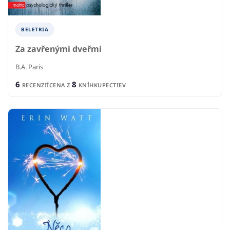
BELETRIA
Za zavřenými dveřmi
B.A. Paris
6
8
RECENZIÍ
CENA Z
KNÍHKUPECTIEV