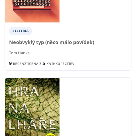
BELETRIA
Neobvyklý typ (něco málo povídek)
Tom Hanks
9
5
RECENZIÍ
CENA Z
KNÍHKUPECTIEV