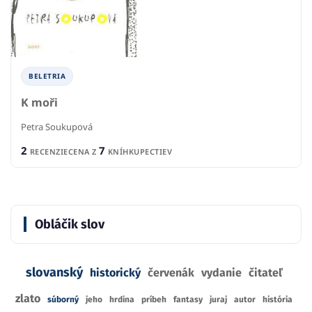
BELETRIA
K moři
Petra Soukupová
2
7
RECENZIE
CENA Z
KNÍHKUPECTIEV
Obláčik slov
slovanský
historický
červenák
vydanie
čitateľ
zlato
súborný
jeho
hrdina
príbeh
fantasy
juraj
autor
história