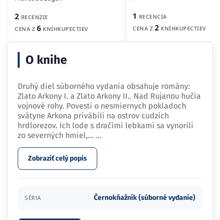
1
2
RECENCIA
RECENZIE
2
6
CENA Z
KNÍHKUPECTIEV
CENA Z
KNÍHKUPECTIEV
O knihe
Druhý diel súborného vydania obsahuje romány:
Zlato Arkony I. a Zlato Arkony II.. Nad Rujanou hučia
vojnové rohy. Povesti o nesmiernych pokladoch
svätyne Arkona privábili na ostrov cudzích
hrdlorezov. Ich lode s dračími lebkami sa vynorili
zo severných hmiel,…
...
Zobraziť celý popis
Černokňažník (súborné vydanie)
SÉRIA