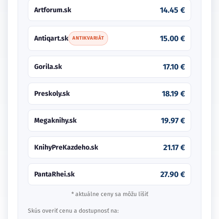
14.45 €
Artforum.sk
15.00 €
Antiqart.sk
ANTIKVARIÁT
17.10 €
Gorila.sk
18.19 €
Preskoly.sk
19.97 €
Megaknihy.sk
21.17 €
KnihyPreKazdeho.sk
27.90 €
PantaRhei.sk
* aktuálne ceny sa môžu líšiť
Skús overiť cenu a dostupnosť na: