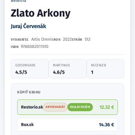
Beletria
Zlato Arkony
Juraj Červenák
Artis Omnis
2022
512
VYDAVATEĽ
ROK
STRÁN
9788082011510
ISBN
GOODREADS
MARTINUS
RECENZIE
4.5/5
4.6/5
1
KÚPIŤ KNIHU
12.32 €
Restorio.sk
ANTIKVARIÁT
NAJLACNEJŠIE
14.36 €
Bux.sk