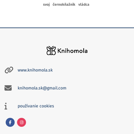
svoj
černokňažník
vládca
www.knihomola.sk
knihomola.sk@gmail.com
používanie cookies
Facebook
Instagram