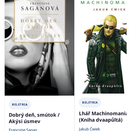
BELETRIA
BELETRIA
Lhář Machinomania
Dobrý deň, smútok /
(Kniha dvaapůltá)
Akýsi úsmev
Jakub Ćwiek
Francoise Sagan