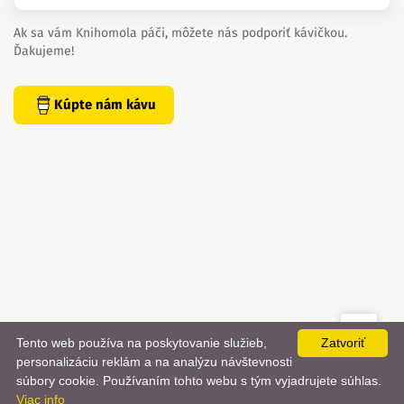
Ak sa vám Knihomola páči, môžete nás podporiť kávičkou.
Ďakujeme!
Kúpte nám kávu
Tento web používa na poskytovanie služieb,
Zatvoriť
created by
danielhrenak.sk
personalizáciu reklám a na analýzu návštevnosti
Späť
📨
súbory cookie. Používaním tohto webu s tým vyjadrujete súhlas.
Knihomola. 2017 - 2026.
Viac info
na