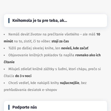
Knihomola je tu pre teba, ak…
Nemáš deväť životov na prečítanie všetkého – ale máš
10
minút
na to, zistiť, či to vôbec
stojí za čas
Túžiš po ďalšej skvelej knihe, len
nevieš, kde začať
Objavovanie knižných pokladov ťa napĺňa
rovnako ako ich
čítanie
Miluješ zdieľať knižné zážitky s ľuďmi, ktorí chápu, prečo si
čítal/a
do 3 v noci
Chceš vedieť, kde nakúpiš knihy
najlacnejšie
, bez
prehľadávania desiatok e-shopov
Podporte nás