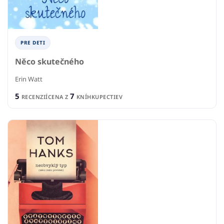
PRE DETI
Něco skutečného
Erin Watt
5
7
RECENZIÍ
CENA Z
KNÍHKUPECTIEV