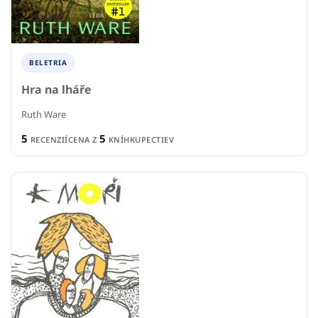
BELETRIA
Hra na lháře
Ruth Ware
5
5
RECENZIÍ
CENA Z
KNÍHKUPECTIEV