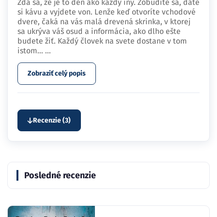
Zdá sa, že je to deň ako každý iný. Zobudíte sa, dáte
si kávu a vyjdete von. Lenže keď otvoríte vchodové
dvere, čaká na vás malá drevená skrinka, v ktorej
sa ukrýva váš osud a informácia, ako dlho ešte
budete žiť. Každý človek na svete dostane v tom
istom…
...
Zobraziť celý popis
Recenzie (3)
Posledné recenzie