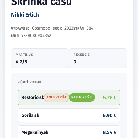
Skrinka času
Nikki Erlick
Cosmopolis
2023
384
VYDAVATEĽ
ROK
STRÁN
9788080905842
ISBN
MARTINUS
RECENZIE
4.2/5
3
KÚPIŤ KNIHU
5.28 €
Restorio.sk
ANTIKVARIÁT
NAJLACNEJŠIE
6.90 €
Gorila.sk
8.54 €
Megaknihy.sk