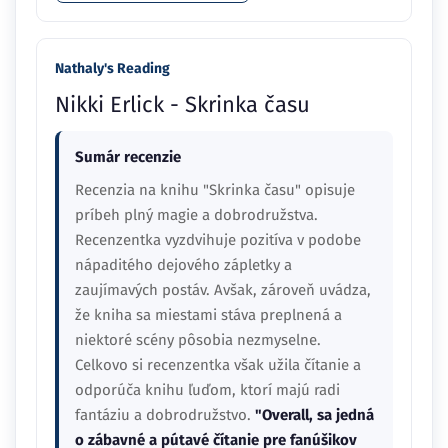
Nathaly's Reading
Nikki Erlick - Skrinka času
Sumár recenzie
Recenzia na knihu "Skrinka času" opisuje
príbeh plný magie a dobrodružstva.
Recenzentka vyzdvihuje pozitíva v podobe
nápaditého dejového zápletky a
zaujímavých postáv. Avšak, zároveň uvádza,
že kniha sa miestami stáva preplnená a
niektoré scény pôsobia nezmyselne.
Celkovo si recenzentka však užila čítanie a
odporúča knihu ľuďom, ktorí majú radi
fantáziu a dobrodružstvo.
"Overall, sa jedná
o zábavné a pútavé čítanie pre fanúšikov