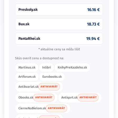
16.16 €
Preskoly.sk
18.73 €
Bux.sk
19.94 €
PantaRhei.sk
* aktuálne ceny sa môžu líšiť
Skús overiť cenu a dostupnosť na:
Martinus.sk
Inlibri
KnihyPreKazdeho.sk
Artforum.sk
Eurobooks.sk
Antikvariat.sk
ANTIKVARIÁT
Obooks.sk
Antiqart.sk
ANTIKVARIÁT
ANTIKVARIÁT
CierneNaBielom.sk
ANTIKVARIÁT