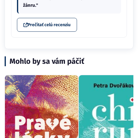
žánru."
Prečítať celú recenziu
Mohlo by sa vám páčiť