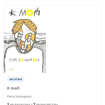
BELETRIA
K moři
Petra Soukupová
2
7
RECENZIE
CENA Z
KNÍHKUPECTIEV