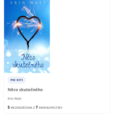
PRE DETI
Něco skutečného
Erin Watt
5
7
RECENZIÍ
CENA Z
KNÍHKUPECTIEV