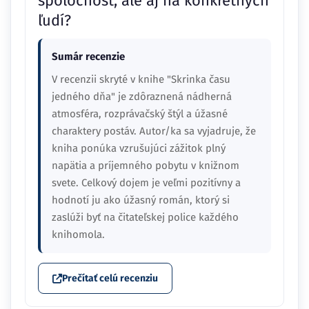
spoločnosť, ale aj na konkrétnych
ľudí?
Sumár recenzie
V recenzii skryté v knihe "Skrinka času
jedného dňa" je zdôraznená nádherná
atmosféra, rozprávačský štýl a úžasné
charaktery postáv. Autor/ka sa vyjadruje, že
kniha ponúka vzrušujúci zážitok plný
napätia a príjemného pobytu v knižnom
svete. Celkový dojem je veľmi pozitívny a
hodnotí ju ako úžasný román, ktorý si
zaslúži byť na čitateľskej police každého
knihomola.
Prečítať celú recenziu