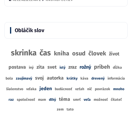
Obláčik slov
skrinka
čas
kniha
osud
človek
život
príbeh
postava
zita
svet
zraz
rožný
iný
istý
dĺžka
svoj
autorka
bola
zaujímavý
krátky
káva
drevený
informácia
jeden
šialenstvo
vďaka
budúcnosť
vzťah
nič
povrázok
mnoho
téma
raz
spoločnosť
mam
dlhý
smrť
veľa
možnosť
čitateľ
zem
tato