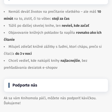
Nemáš deväť životov na prečítanie všetkého – ale máš
10
minút
na to, zistiť, či to vôbec
stojí za čas
Túžiš po ďalšej skvelej knihe, len
nevieš, kde začať
Objavovanie knižných pokladov ťa napĺňa
rovnako ako ich
čítanie
Miluješ zdieľať knižné zážitky s ľuďmi, ktorí chápu, prečo si
čítal/a
do 3 v noci
Chceš vedieť, kde nakúpiš knihy
najlacnejšie
, bez
prehľadávania desiatok e-shopov
Podporte nás
Ak sa vám Knihomola páči, môžete nás podporiť kávičkou.
Ďakujeme!