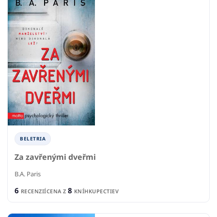
BELETRIA
Za zavřenými dveřmi
B.A. Paris
6
8
RECENZIÍ
CENA Z
KNÍHKUPECTIEV