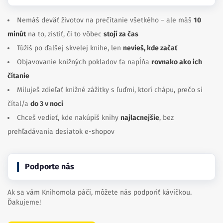
Nemáš deväť životov na prečítanie všetkého – ale máš
10
minút
na to, zistiť, či to vôbec
stojí za čas
Túžiš po ďalšej skvelej knihe, len
nevieš, kde začať
Objavovanie knižných pokladov ťa napĺňa
rovnako ako ich
čítanie
Miluješ zdieľať knižné zážitky s ľuďmi, ktorí chápu, prečo si
čítal/a
do 3 v noci
Chceš vedieť, kde nakúpiš knihy
najlacnejšie
, bez
prehľadávania desiatok e-shopov
Podporte nás
Ak sa vám Knihomola páči, môžete nás podporiť kávičkou.
Ďakujeme!