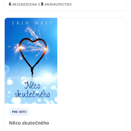
6
8
RECENZIÍ
CENA Z
KNÍHKUPECTIEV
PRE DETI
Něco skutečného