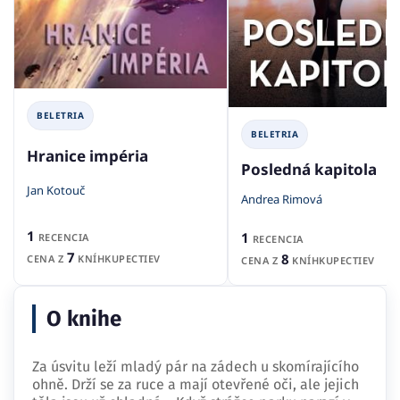
BELETRIA
BELETRIA
Hranice impéria
Posledná kapitola
Jan Kotouč
Andrea Rimová
1
1
RECENCIA
RECENCIA
7
8
CENA Z
KNÍHKUPECTIEV
CENA Z
KNÍHKUPECTIEV
O knihe
Za úsvitu leží mladý pár na zádech u skomírajícího
ohně. Drží se za ruce a mají otevřené oči, ale jejich