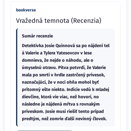
bookverse
Vražedná temnota (Recenzia)
Sumár recenzie
Detektívka Josie Quinnová sa po nájdení tel
á Valerie a Tylera Yatesovcov v lese
domnieva, že nejde o náhodu, ale o
úmyselnú otravu. Pitva potvrdí, že Valerie
mala po smrti v hrdle zastrčený prívesok,
naznačujúci, že v noci ohňa mohol byť
prítomný ešte niekto. Indície vedú k mladej
dievčine, ktorá vie viac, než hovorí, no
následne je nájdená mŕtva s rovnakým
príveskom. Josie musí riešiť tento prípad
predtým, než zomrie ďalší nevinný človek.