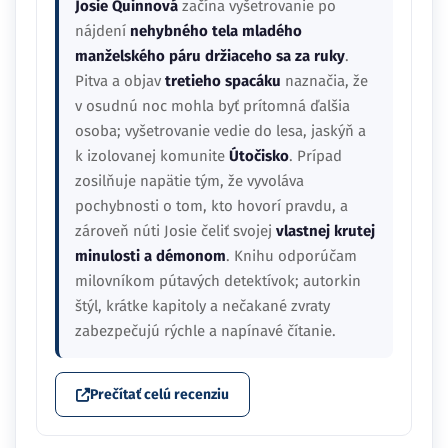
Josie Quinnová
začína vyšetrovanie po
nájdení
nehybného tela mladého
manželského páru držiaceho sa za ruky
.
Pitva a objav
tretieho spacáku
naznačia, že
v osudnú noc mohla byť prítomná ďalšia
osoba; vyšetrovanie vedie do lesa, jaskýň a
k izolovanej komunite
Útočisko
. Prípad
zosilňuje napätie tým, že vyvoláva
pochybnosti o tom, kto hovorí pravdu, a
zároveň núti Josie čeliť svojej
vlastnej krutej
minulosti a démonom
. Knihu odporúčam
milovníkom pútavých detektívok; autorkin
štýl, krátke kapitoly a nečakané zvraty
zabezpečujú rýchle a napínavé čítanie.
Prečítať celú recenziu