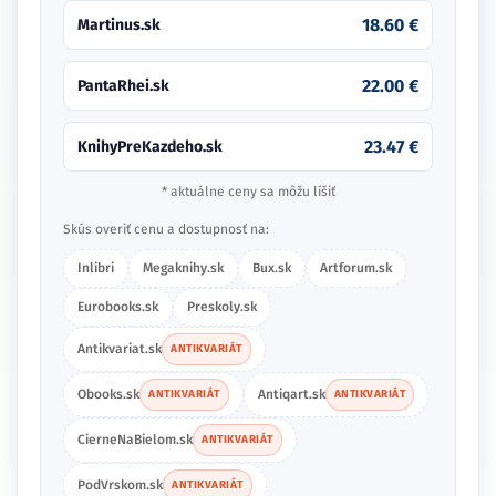
18.60 €
Martinus.sk
22.00 €
PantaRhei.sk
23.47 €
KnihyPreKazdeho.sk
* aktuálne ceny sa môžu líšiť
Skús overiť cenu a dostupnosť na:
Inlibri
Megaknihy.sk
Bux.sk
Artforum.sk
Eurobooks.sk
Preskoly.sk
Antikvariat.sk
ANTIKVARIÁT
Obooks.sk
Antiqart.sk
ANTIKVARIÁT
ANTIKVARIÁT
CierneNaBielom.sk
ANTIKVARIÁT
PodVrskom.sk
ANTIKVARIÁT