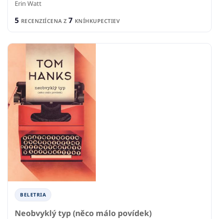
Erin Watt
5
7
RECENZIÍ
CENA Z
KNÍHKUPECTIEV
BELETRIA
Neobvyklý typ (něco málo povídek)