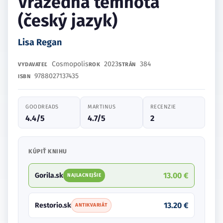
Vražedná temnota
(český jazyk)
Lisa Regan
Cosmopolis
2023
384
VYDAVATEĽ
ROK
STRÁN
9788027137435
ISBN
GOODREADS
MARTINUS
RECENZIE
4.4/5
4.7/5
2
KÚPIŤ KNIHU
13.00 €
Gorila.sk
NAJLACNEJŠIE
13.20 €
Restorio.sk
ANTIKVARIÁT