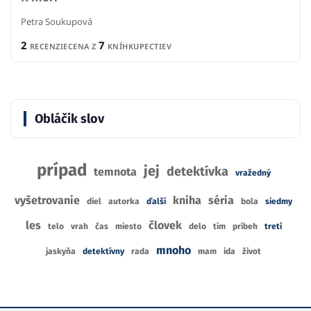
Petra Soukupová
2
7
RECENZIE
CENA Z
KNÍHKUPECTIEV
Obláčik slov
prípad
jej
detektívka
temnota
vražedný
vyšetrovanie
kniha
séria
diel
autorka
ďalší
bola
siedmy
les
človek
telo
vrah
čas
miesto
delo
tím
príbeh
tretí
mnoho
jaskyňa
detektívny
rada
mam
ida
život