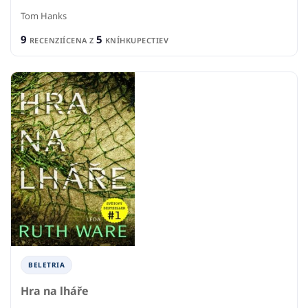
Tom Hanks
9
5
RECENZIÍ
CENA Z
KNÍHKUPECTIEV
BELETRIA
Hra na lháře