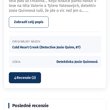
těla jsou už chladná... Když strážce parku narazí v
lese na těla Valerie a Tylera Yatesových, detektiv
Josie Quinnová tuší, že jde o víc než jen o…
...
Zobraziť celý popis
ORIGINÁLNY NÁZOV
Cold Heart Creek (Detective Josie Quinn, #7)
Detektívka Josie Quinnová
SÉRIA
Recenzie (2)
Posledné recenzie