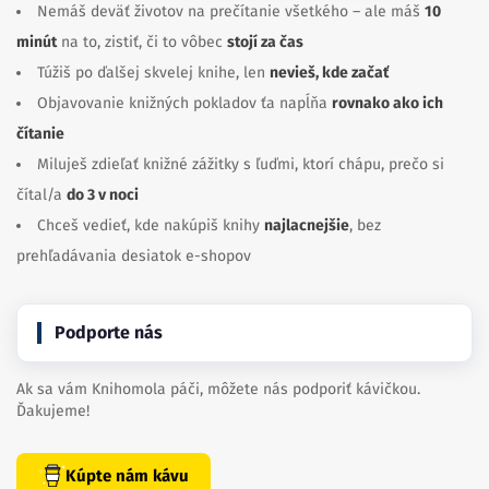
Nemáš deväť životov na prečítanie všetkého – ale máš
10
minút
na to, zistiť, či to vôbec
stojí za čas
Túžiš po ďalšej skvelej knihe, len
nevieš, kde začať
Objavovanie knižných pokladov ťa napĺňa
rovnako ako ich
čítanie
Miluješ zdieľať knižné zážitky s ľuďmi, ktorí chápu, prečo si
čítal/a
do 3 v noci
Chceš vedieť, kde nakúpiš knihy
najlacnejšie
, bez
prehľadávania desiatok e-shopov
Podporte nás
Ak sa vám Knihomola páči, môžete nás podporiť kávičkou.
Ďakujeme!
Kúpte nám kávu