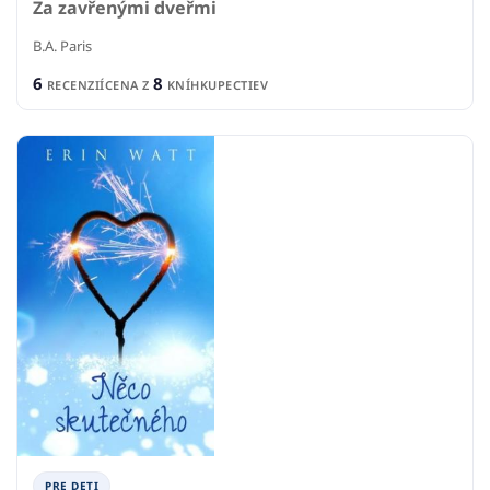
Za zavřenými dveřmi
B.A. Paris
6
8
RECENZIÍ
CENA Z
KNÍHKUPECTIEV
PRE DETI