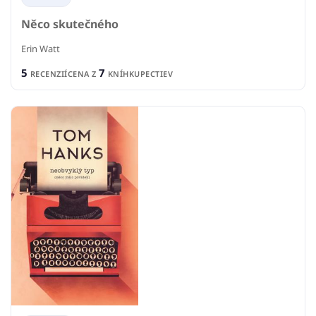
Něco skutečného
Erin Watt
5
7
RECENZIÍ
CENA Z
KNÍHKUPECTIEV