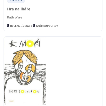
Hra na lháře
Ruth Ware
5
5
RECENZIÍ
CENA Z
KNÍHKUPECTIEV