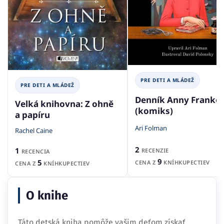
PRE DETI A MLÁDEŽ
PRE DETI A MLÁDEŽ
Denník Anny Franko
Velká knihovna: Z ohně
(komiks)
a papíru
Ari Folman
Rachel Caine
2
1
RECENZIE
RECENCIA
9
5
CENA Z
KNÍHKUPECTIEV
CENA Z
KNÍHKUPECTIEV
O knihe
Táto detská kniha pomôže vašim deťom získať