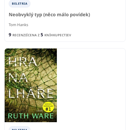
BELETRIA
Neobvyklý typ (něco málo povídek)
Tom Hanks
9
5
RECENZIÍ
CENA Z
KNÍHKUPECTIEV
BELETRIA