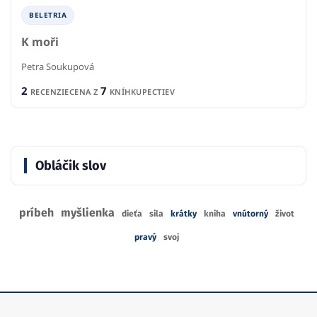
BELETRIA
K moři
Petra Soukupová
2
7
RECENZIE
CENA Z
KNÍHKUPECTIEV
Obláčik slov
príbeh
myšlienka
dieťa
sila
krátky
kniha
vnútorný
život
pravý
svoj