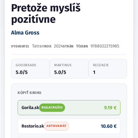
Pretože myslíš
pozitívne
Alma Gross
Tatran
2024
96
9788022215985
VYDAVATEĽ
ROK
STRÁN
ISBN
GOODREADS
MARTINUS
RECENZIE
5.0/5
5.0/5
1
KÚPIŤ KNIHU
9.19 €
Gorila.sk
NAJLACNEJŠIE
10.60 €
Restorio.sk
ANTIKVARIÁT