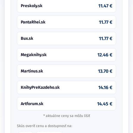
11.47 €
Preskoly.sk
11.77 €
PantaRhei.sk
11.77 €
Bux.sk
12.46 €
Megaknihy.sk
13.70 €
Martinus.sk
14.16 €
KnihyPreKazdeho.sk
14.45 €
Artforum.sk
* aktuálne ceny sa môžu líšiť
Skús overiť cenu a dostupnosť na: