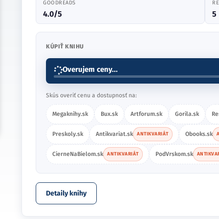
GOODREADS
RE
4.0/5
5
KÚPIŤ KNIHU
Overujem ceny...
Skús overiť cenu a dostupnosť na:
Megaknihy.sk
Bux.sk
Artforum.sk
Gorila.sk
Re
Preskoly.sk
Antikvariat.sk
Obooks.sk
ANTIKVARIÁT
CierneNaBielom.sk
PodVrskom.sk
ANTIKVARIÁT
ANTIKVA
Detaily knihy