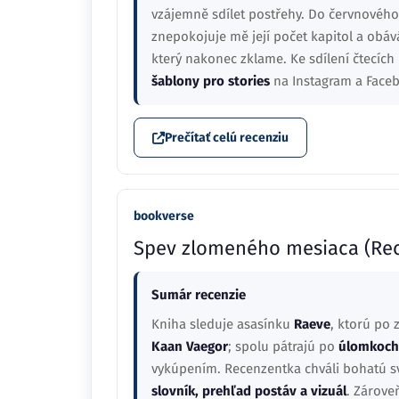
vzájemně sdílet postřehy. Do červnového
znepokojuje mě její počet kapitol a obáv
který nakonec zklame. Ke sdílení čtecíc
šablony pro stories
na Instagram a Face
Prečítať celú recenziu
bookverse
Spev zlomeného mesiaca (Rec
Sumár recenzie
Kniha sleduje asasínku
Raeve
, ktorú po 
Kaan Vaegor
; spolu pátrajú po
úlomkoch
vykúpením. Recenzentka chváli bohatú s
slovník, prehľad postáv a vizuál
. Zárove