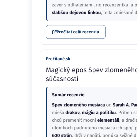
záver s odhaleniami, no recenzentka ju 
slabšou dejovou linkou
, teda zmiešané 
Prečítať celú recenziu
Prečítané.sk
Magický epos Spev zlomenéh
súčasnosti
Sumár recenzie
Spev zlomeného mesiaca
od
Sarah A. Pa
mieša
drakov, mágiu a politiku
. Príbeh 
chcú premeniť mocní
elementáli
, a drač
úlomkoch padnutého mesiaca ich spojí p
600 strán
, drží v napätí, ponúka svižné 