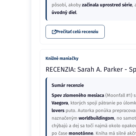
pôsobí, akoby
začínala uprostred série
,
úvodný diel
.
Prečítať celú recenziu
Knižné maniačky
RECENZIA: Sarah A. Parker - 
Sumár recenzie
Spev zlomeného mesiaca
(Moonfall #1) 
Vaegora
, ktorých spojí pátranie po úlo
lovers
puto. Autorka ponúka prepracova
naznačeným
worldbuildingom
, no samot
chýbajú a dej sa točí najmä okolo opako
po čase
monotónne
. Kniha má silné akč