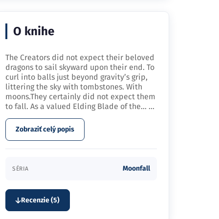
O knihe
The Creators did not expect their beloved
dragons to sail skyward upon their end. To
curl into balls just beyond gravity’s grip,
littering the sky with tombstones. With
moons.They certainly did not expect them
to fall. As a valued Elding Blade of the…
...
Zobraziť celý popis
Moonfall
SÉRIA
Recenzie (5)