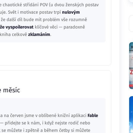
e chaotické střídání POV (u dvou ženských postav
uje. Svět i motivace postav trpí
nulovým
, že další díl bude mít problém vše rozumně
e vyspoilerovat
klíčové věci — paradoxně
 kniha celkově
zklamáním
.
e měsíc
 na červen jsme v oblíbené knižní aplikaci
Fable
— přidejte se k nám, i když nejste rodič nebo
 se můžete i zpětně a během četby si můžete