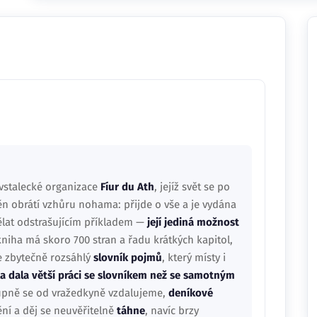
ovstalecké organizace
Fíur du Ath
, jejíž svět se po
 obrátí vzhůru nohama: přijde o vše a je vydána
dělat odstrašujícím příkladem —
její jediná možnost
 kniha má skoro 700 stran a řadu krátkých kapitol,
e zbytečně rozsáhlý
slovník pojmů
, který místy i
a dala větší práci se slovníkem než se samotným
tupně se od vražedkyně vzdalujeme,
deníkové
ní a děj se neuvěřitelně
táhne
, navíc brzy