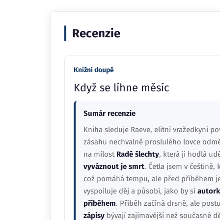
Recenzie
Knižní doupě
Když se líhne měsíc
Sumár recenzie
Kniha sleduje Raeve, elitní vražedkyni p
zásahu nechvalně proslulého lovce odměn
na milost
Radě šlechty
, která ji hodlá u
vyváznout je smrt
. Četla jsem v češtině,
což pomáhá tempu, ale před příběhem j
vyspoiluje děj a působí, jako by si
autork
příběhem
. Příběh začíná drsně, ale pos
zápisy
bývají zajímavější než současné dě