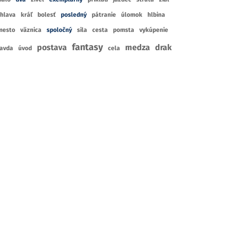
hlava
kráľ
bolesť
posledný
pátranie
úlomok
hlbina
mesto
väznica
spoločný
sila
cesta
pomsta
vykúpenie
fantasy
postava
medza
drak
avda
úvod
cela