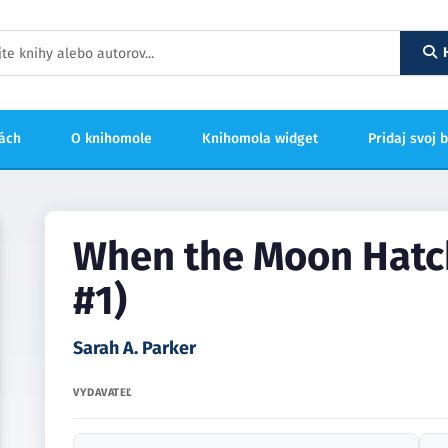
hách
O knihomole
Knihomola widget
Pridaj svoj 
When the Moon Hatch
#1)
Sarah A. Parker
VYDAVATEĽ