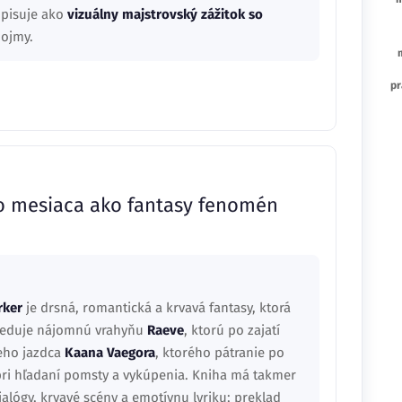
opisuje ako
vizuálny majstrovský zážitok so
dojmy.
pr
o mesiaca ako fantasy fenomén
rker
je drsná, romantická a krvavá fantasy, ktorá
sleduje nájomnú vrahyňu
Raeve
, ktorú po zajatí
ieho jazdca
Kaana Vaegora
, ktorého pátranie po
ri hľadaní pomsty a vykúpenia. Kniha má takmer
dialógy, krvavé scény a emotívnu lyriku; preklad