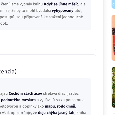
 čtení jsme vybraly knihu
Když se líhne měsíc
, ale
ám se, že by to mohl být další
vyhypovaný
titul,
h postupů jsou připravené ke stažení jednoduché
book.
enzia)
zajatí
Cechom šľachticov
stretáva dračí jazdec
 padnutého mesiaca
a vydávajú sa za pomstou a
vetotvorbu a doplnky ako
mapu, rodokmeň,
ň však upozorňuje, že
deju chýba jasný ťah
, kniha