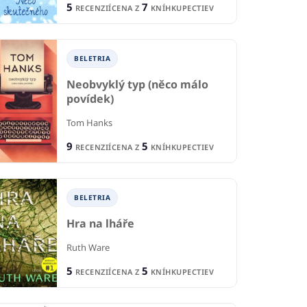
5
7
RECENZIÍ
CENA Z
KNÍHKUPECTIEV
BELETRIA
Neobvyklý typ (něco málo
povídek)
Tom Hanks
9
5
RECENZIÍ
CENA Z
KNÍHKUPECTIEV
BELETRIA
Hra na lháře
Ruth Ware
5
5
RECENZIÍ
CENA Z
KNÍHKUPECTIEV