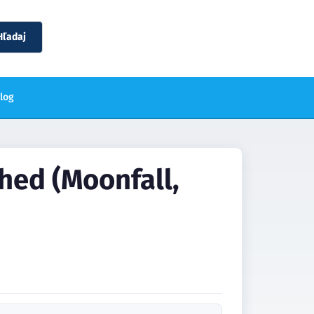
Hľadaj
blog
ed (Moonfall,