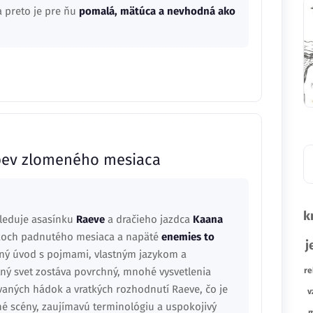
 a preto je pre ňu
pomalá, mätúca a nevhodná ako
Spev zlomeného mesiaca
k
sleduje asasínku
Raeve
a dračieho jazdca
Kaana
mkoch padnutého mesiaca a napäté
enemies to
j
ný úvod s pojmami, vlastným jazykom a
ný svet zostáva povrchný, mnohé vysvetlenia
re
vaných hádok a vratkých rozhodnutí Raeve, čo je
v
né scény, zaujímavú terminológiu a uspokojivý
m