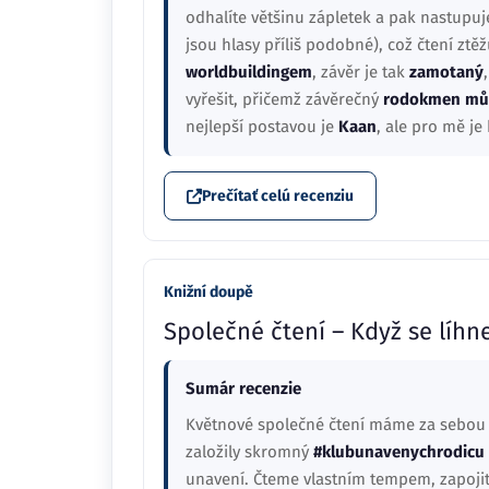
odhalíte většinu zápletek a pak nastupuj
jsou hlasy příliš podobné), což čtení ztěž
worldbuildingem
, závěr je tak
zamotaný
vyřešit, přičemž závěrečný
rodokmen můž
nejlepší postavou je
Kaan
, ale pro mě je
Prečítať celú recenziu
Knižní doupě
Společné čtení – Když se líhn
Sumár recenzie
Květnové společné čtení máme za sebou a
založily skromný
#klubunavenychrodicu
unavení. Čteme vlastním tempem, zapojit