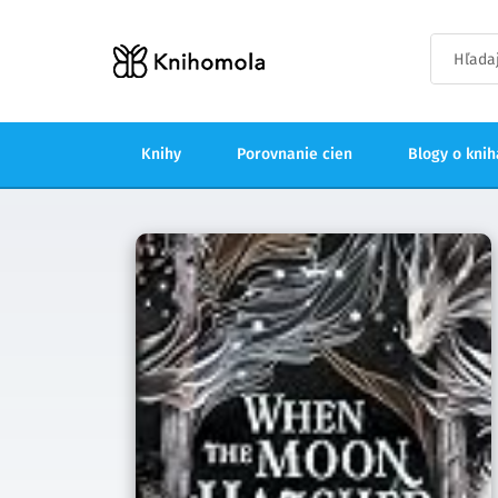
Knihy
Porovnanie cien
Blogy o kni