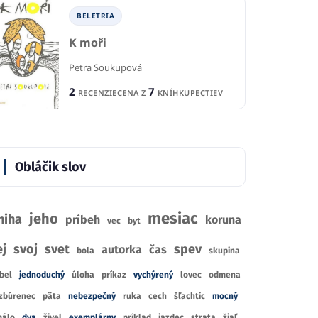
BELETRIA
K moři
Petra Soukupová
2
7
RECENZIE
CENA Z
KNÍHKUPECTIEV
Obláčik slov
mesiac
jeho
niha
príbeh
koruna
vec
byt
ej
svoj
svet
spev
autorka
čas
bola
skupina
bel
jednoduchý
úloha
príkaz
vychýrený
lovec
odmena
zbúrenec
päta
nebezpečný
ruka
cech
šľachtic
mocný
álo
dva
živel
exemplárny
príklad
jazdec
strata
žiaľ