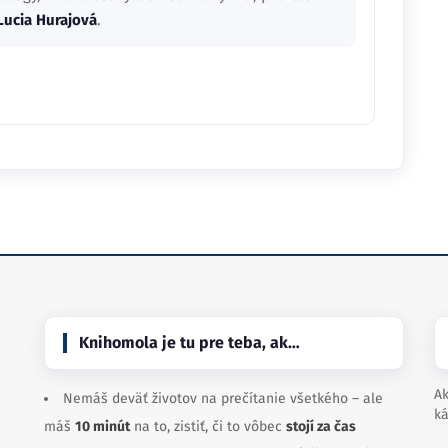
Lucia Hurajová
.
Knihomola je tu pre teba, ak…
Ak
Nemáš deväť životov na prečítanie všetkého – ale
ká
máš
10 minút
na to, zistiť, či to vôbec
stojí za čas