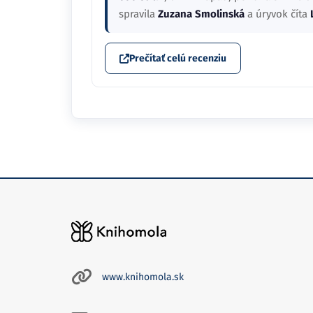
spravila
Zuzana Smolinská
a úryvok číta
Prečítať celú recenziu
www.knihomola.sk