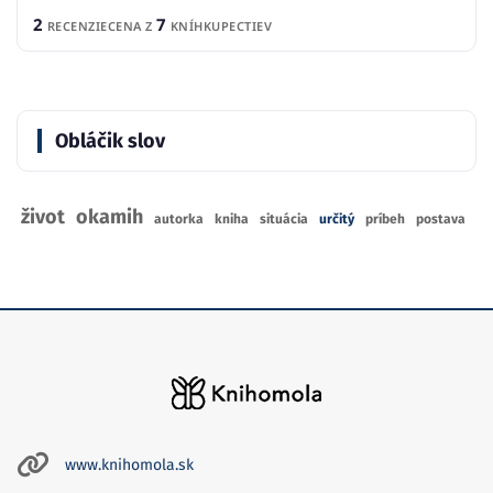
2
7
RECENZIE
CENA Z
KNÍHKUPECTIEV
Obláčik slov
život
okamih
autorka
kniha
situácia
určitý
príbeh
postava
www.knihomola.sk