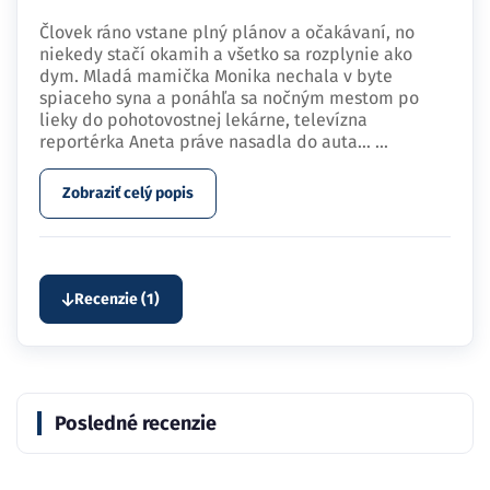
Človek ráno vstane plný plánov a očakávaní, no
niekedy stačí okamih a všetko sa rozplynie ako
dym. Mladá mamička Monika nechala v byte
spiaceho syna a ponáhľa sa nočným mestom po
lieky do pohotovostnej lekárne, televízna
reportérka Aneta práve nasadla do auta…
...
Zobraziť celý popis
Recenzie (1)
Posledné recenzie