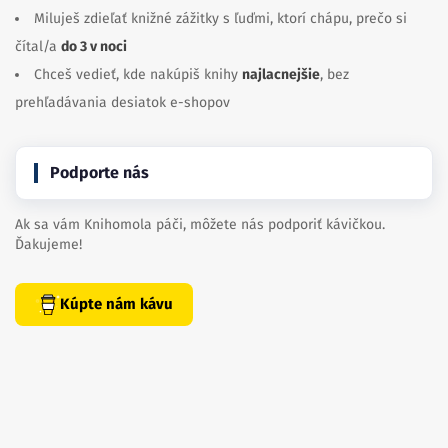
Miluješ zdieľať knižné zážitky s ľuďmi, ktorí chápu, prečo si
čítal/a
do 3 v noci
Chceš vedieť, kde nakúpiš knihy
najlacnejšie
, bez
prehľadávania desiatok e-shopov
Podporte nás
Ak sa vám Knihomola páči, môžete nás podporiť kávičkou.
Ďakujeme!
Kúpte nám kávu