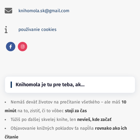
knihomola.sk@gmail.com
používanie cookies
Facebook
Instagram
Knihomola je tu pre teba, ak…
Nemáš deväť životov na prečítanie všetkého – ale máš
10
minút
na to, zistiť, či to vôbec
stojí za čas
Túžiš po ďalšej skvelej knihe, len
nevieš, kde začať
Objavovanie knižných pokladov ťa napĺňa
rovnako ako ich
čítanie