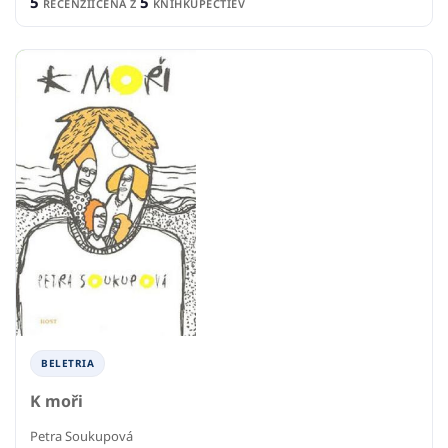
5
5
RECENZIÍ
CENA Z
KNÍHKUPECTIEV
BELETRIA
K moři
Petra Soukupová