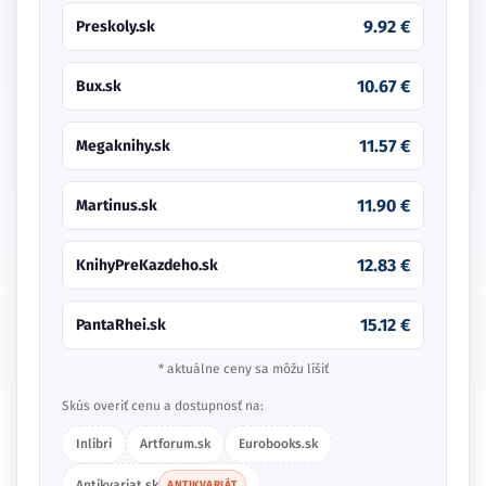
9.92 €
Preskoly.sk
10.67 €
Bux.sk
11.57 €
Megaknihy.sk
11.90 €
Martinus.sk
12.83 €
KnihyPreKazdeho.sk
15.12 €
PantaRhei.sk
* aktuálne ceny sa môžu líšiť
Skús overiť cenu a dostupnosť na:
Inlibri
Artforum.sk
Eurobooks.sk
Antikvariat.sk
ANTIKVARIÁT