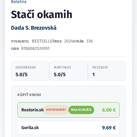
Beletria
Stačí okamih
Dada S. Brezovská
BESTSELLER
2024
336
VYDAVATEĽ
ROK
STRÁN
9788082520951
ISBN
GOODREADS
MARTINUS
RECENZIE
5.0/5
5.0/5
1
KÚPIŤ KNIHU
6.00 €
Restorio.sk
ANTIKVARIÁT
NAJLACNEJŠIE
9.69 €
Gorila.sk