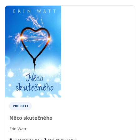
PRE DETI
Něco skutečného
Erin Watt
5
7
RECENZIÍ
CENA Z
KNÍHKUPECTIEV