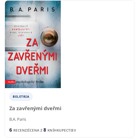
BELETRIA
Za zavřenými dveřmi
B.A. Paris
6
8
RECENZIÍ
CENA Z
KNÍHKUPECTIEV