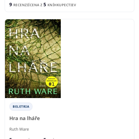
9
5
RECENZIÍ
CENA Z
KNÍHKUPECTIEV
BELETRIA
Hra na lháře
Ruth Ware