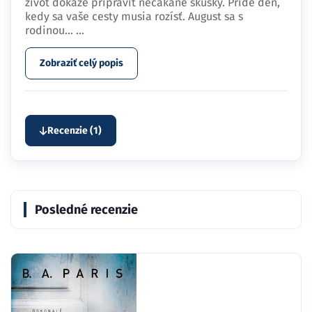
život dokáže pripraviť nečakané skúšky. Príde deň,
kedy sa vaše cesty musia rozísť. August sa s
rodinou…
...
Zobraziť celý popis
Recenzie (1)
Posledné recenzie