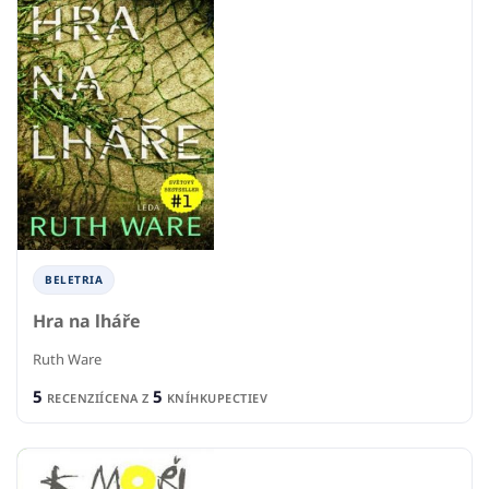
BELETRIA
Hra na lháře
Ruth Ware
5
5
RECENZIÍ
CENA Z
KNÍHKUPECTIEV