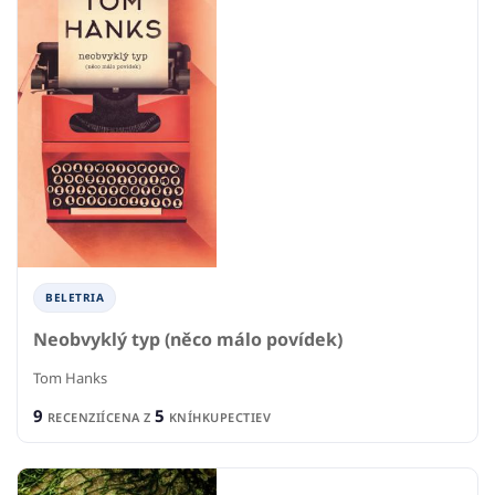
BELETRIA
Neobvyklý typ (něco málo povídek)
Tom Hanks
9
5
RECENZIÍ
CENA Z
KNÍHKUPECTIEV