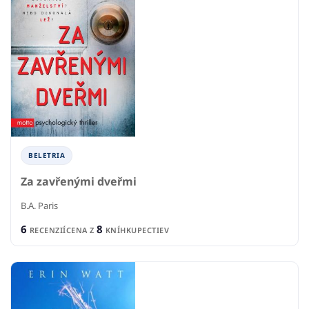
BELETRIA
Za zavřenými dveřmi
B.A. Paris
6
8
RECENZIÍ
CENA Z
KNÍHKUPECTIEV