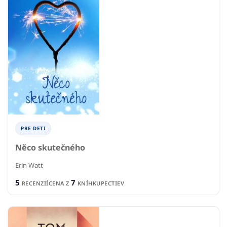
PRE DETI
Něco skutečného
Erin Watt
5
7
RECENZIÍ
CENA Z
KNÍHKUPECTIEV