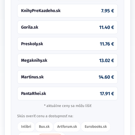
7.95 €
KnihyPreKazdeho.sk
11.40 €
Gorila.sk
11.76 €
Preskoly.sk
13.02 €
Megaknihy.sk
14.60 €
Martinus.sk
17.91 €
PantaRhei.sk
* aktuálne ceny sa môžu líšiť
Skús overiť cenu a dostupnosť na:
Inlibri
Bux.sk
Artforum.sk
Eurobooks.sk