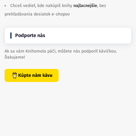
Chceš vedieť, kde nakúpiš knihy
najlacnejšie
, bez
prehľadávania desiatok e-shopov
Podporte nás
Ak sa vám Knihomola páči, môžete nás podporiť kávičkou.
Ďakujeme!
Kúpte nám kávu