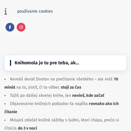
používanie cookies
Facebook
Instagram
Knihomola je tu pre teba, ak…
Nemáš deväť životov na prečítanie všetkého – ale máš
10
minút
na to, zistiť, či to vôbec
stojí za čas
Túžiš po ďalšej skvelej knihe, len
nevieš, kde začať
Objavovanie knižných pokladov ťa napĺňa
rovnako ako ich
čítanie
Miluješ zdieľať knižné zážitky s ľuďmi, ktorí chápu, prečo si
čítal/a
do 3 v noci