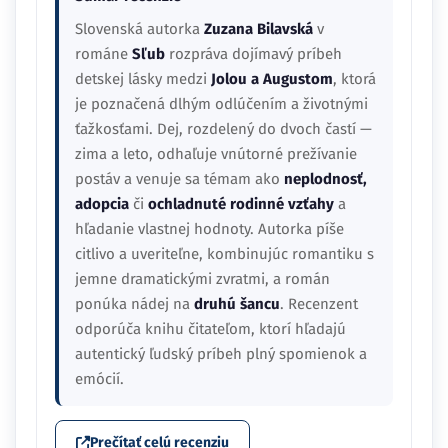
Slovenská autorka
Zuzana Bilavská
v
románe
Sľub
rozpráva dojímavý príbeh
detskej lásky medzi
Jolou a Augustom
, ktorá
je poznačená dlhým odlúčením a životnými
ťažkosťami. Dej, rozdelený do dvoch častí —
zima a leto, odhaľuje vnútorné prežívanie
postáv a venuje sa témam ako
neplodnosť,
adopcia
či
ochladnuté rodinné vzťahy
a
hľadanie vlastnej hodnoty. Autorka píše
citlivo a uveriteľne, kombinujúc romantiku s
jemne dramatickými zvratmi, a román
ponúka nádej na
druhú šancu
. Recenzent
odporúča knihu čitateľom, ktorí hľadajú
autentický ľudský príbeh plný spomienok a
emócií.
Prečítať celú recenziu