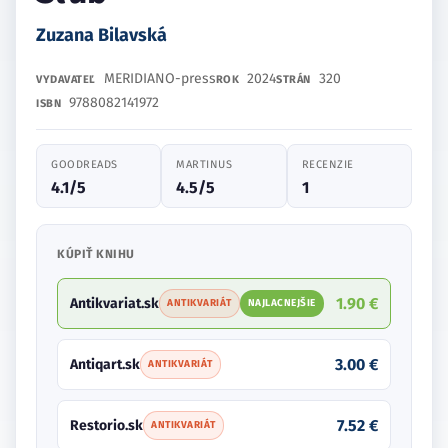
Zuzana Bilavská
MERIDIANO-press
2024
320
VYDAVATEĽ
ROK
STRÁN
9788082141972
ISBN
GOODREADS
MARTINUS
RECENZIE
4.1/5
4.5/5
1
KÚPIŤ KNIHU
1.90 €
Antikvariat.sk
ANTIKVARIÁT
NAJLACNEJŠIE
3.00 €
Antiqart.sk
ANTIKVARIÁT
7.52 €
Restorio.sk
ANTIKVARIÁT