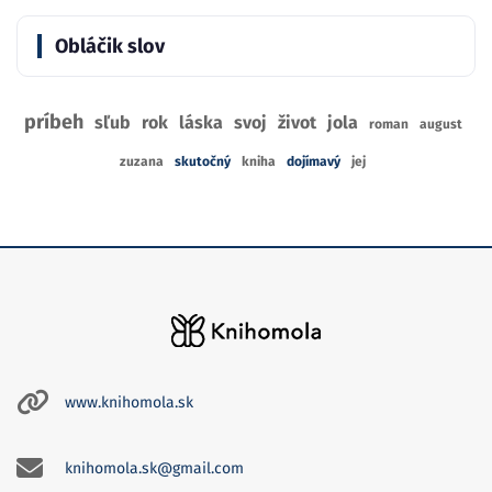
Obláčik slov
príbeh
sľub
rok
láska
svoj
život
jola
roman
august
zuzana
skutočný
kniha
dojímavý
jej
www.knihomola.sk
knihomola.sk@gmail.com