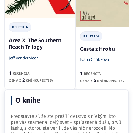
BELETRIA
BELETRIA
Area X: The Southern
Reach Trilogy
Cesta z Hrobu
Jeff VanderMeer
Ivana Chřibková
1
1
RECENCIA
RECENCIA
2
6
CENA Z
KNÍHKUPECTIEV
CENA Z
KNÍHKUPECTIEV
O knihe
Predstavte si, že ste prežili detstvo s niekým, kto
pre vás znamenal celý svet – spriaznená dušu, prvú
lásku, s ktorou ste verili, že vás nič nerozdelí. No