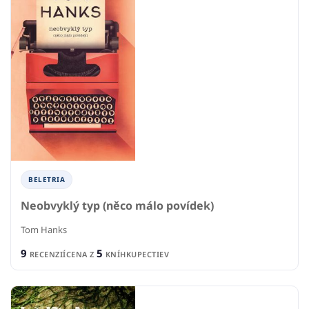
BELETRIA
Neobvyklý typ (něco málo povídek)
Tom Hanks
9
5
RECENZIÍ
CENA Z
KNÍHKUPECTIEV