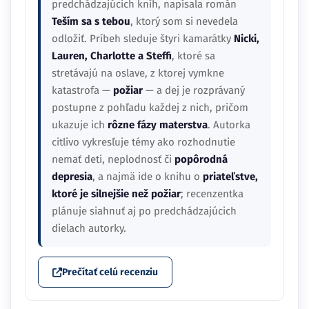
predchádzajúcich kníh, napísala román
Teším sa s tebou
, ktorý som si nevedela
odložiť. Príbeh sleduje štyri kamarátky
Nicki,
Lauren, Charlotte a Steffi
, ktoré sa
stretávajú na oslave, z ktorej vymkne
katastrofa —
požiar
— a dej je rozprávaný
postupne z pohľadu každej z nich, pričom
ukazuje ich
rôzne fázy materstva
. Autorka
citlivo vykresľuje témy ako rozhodnutie
nemať deti, neplodnosť či
popôrodná
depresia
, a najmä ide o knihu o
priateľstve,
ktoré je silnejšie než požiar
; recenzentka
plánuje siahnuť aj po predchádzajúcich
dielach autorky.
Prečítať celú recenziu