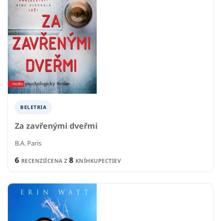
BELETRIA
Za zavřenými dveřmi
B.A. Paris
6
8
RECENZIÍ
CENA Z
KNÍHKUPECTIEV