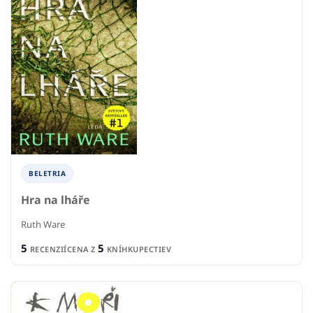
BELETRIA
Hra na lháře
Ruth Ware
5
5
RECENZIÍ
CENA Z
KNÍHKUPECTIEV