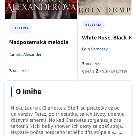
BELETRIA
BELETRIA
White Rose, Black Fo
Nadpozemská melódia
Eoin Dempsey
Tamera Alexander
3
RECENZIE
3
2
RECENZIE
CENA Z
KNÍHKUPECTIEV
O knihe
Nicki, Lauren, Charlotte a Steffi sú priateľky už od
univerzity. Teraz, po tridsiatke, sa ich životy uberajú
rôznymi smermi. No keď Charlotte zorganizuje pre
tehotnú Nicki baby shower, ich cesty sa opäť spoja.
Napätie počas horúceho letného dňa stúpa a v…
...