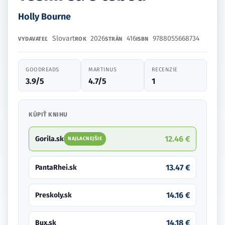
Holly Bourne
Slovart
2026
416
9788055668734
VYDAVATEĽ
ROK
STRÁN
ISBN
GOODREADS
MARTINUS
RECENZIE
3.9/5
4.7/5
1
KÚPIŤ KNIHU
12.46 €
Gorila.sk
NAJLACNEJŠIE
13.47 €
PantaRhei.sk
14.16 €
Preskoly.sk
14.18 €
Bux.sk