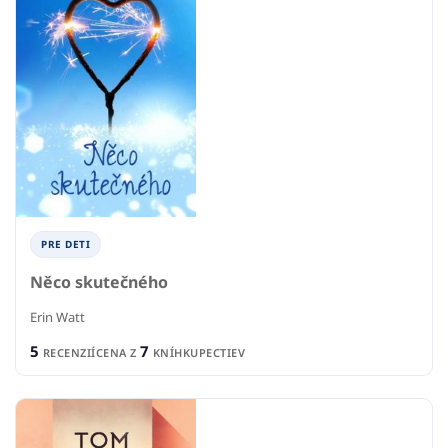
PRE DETI
Něco skutečného
Erin Watt
5
7
RECENZIÍ
CENA Z
KNÍHKUPECTIEV