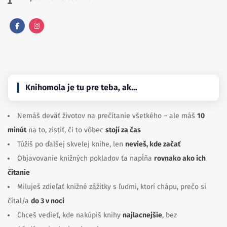
Facebook
Instagram
Knihomola je tu pre teba, ak…
Nemáš deväť životov na prečítanie všetkého – ale máš
10
minút
na to, zistiť, či to vôbec
stojí za čas
Túžiš po ďalšej skvelej knihe, len
nevieš, kde začať
Objavovanie knižných pokladov ťa napĺňa
rovnako ako ich
čítanie
Miluješ zdieľať knižné zážitky s ľuďmi, ktorí chápu, prečo si
čítal/a
do 3 v noci
Chceš vedieť, kde nakúpiš knihy
najlacnejšie
, bez