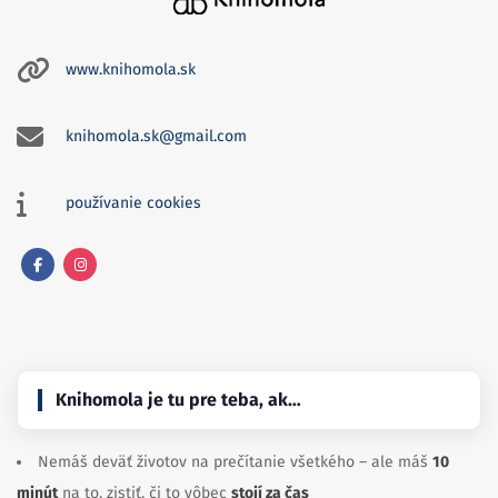
www.knihomola.sk
knihomola.sk@gmail.com
používanie cookies
Facebook
Instagram
Knihomola je tu pre teba, ak…
Nemáš deväť životov na prečítanie všetkého – ale máš
10
minút
na to, zistiť, či to vôbec
stojí za čas