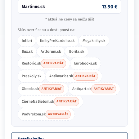
13.90 €
Martinus.sk
* aktuálne ceny sa môžu líšiť
Skús overiť cenu a dostupnosť na:
Inlibri
KnihyPreKazdeho.sk
Megaknihy.sk
Bux.sk
Artforum.sk
Gorila.sk
Restorio.sk
Eurobooks.sk
ANTIKVARIÁT
Preskoly.sk
Antikvariat.sk
ANTIKVARIÁT
Obooks.sk
Antiqart.sk
ANTIKVARIÁT
ANTIKVARIÁT
CierneNaBielom.sk
ANTIKVARIÁT
PodVrskom.sk
ANTIKVARIÁT