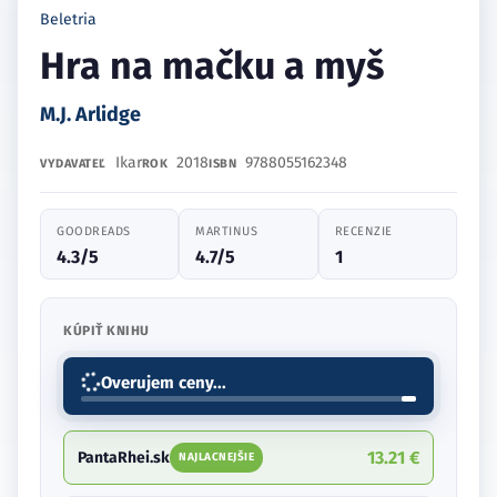
Beletria
Hra na mačku a myš
M.J. Arlidge
Ikar
2018
9788055162348
VYDAVATEĽ
ROK
ISBN
GOODREADS
MARTINUS
RECENZIE
4.3/5
4.7/5
1
KÚPIŤ KNIHU
Overujem ceny...
13.21 €
PantaRhei.sk
NAJLACNEJŠIE