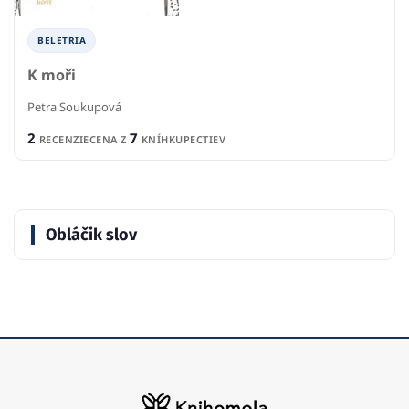
BELETRIA
K moři
Petra Soukupová
2
7
RECENZIE
CENA Z
KNÍHKUPECTIEV
Obláčik slov