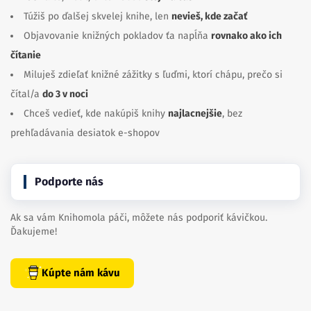
Túžiš po ďalšej skvelej knihe, len
nevieš, kde začať
Objavovanie knižných pokladov ťa napĺňa
rovnako ako ich
čítanie
Miluješ zdieľať knižné zážitky s ľuďmi, ktorí chápu, prečo si
čítal/a
do 3 v noci
Chceš vedieť, kde nakúpiš knihy
najlacnejšie
, bez
prehľadávania desiatok e-shopov
Podporte nás
Ak sa vám Knihomola páči, môžete nás podporiť kávičkou.
Ďakujeme!
Kúpte nám kávu