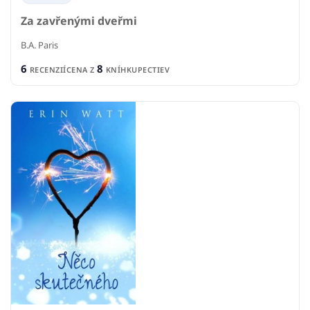
Za zavřenými dveřmi
B.A. Paris
6
8
RECENZIÍ
CENA Z
KNÍHKUPECTIEV