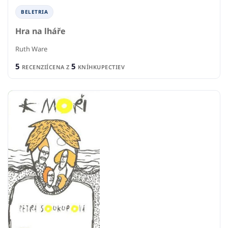
BELETRIA
Hra na lháře
Ruth Ware
5
5
RECENZIÍ
CENA Z
KNÍHKUPECTIEV