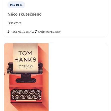
PRE DETI
Něco skutečného
Erin Watt
5
7
RECENZIÍ
CENA Z
KNÍHKUPECTIEV