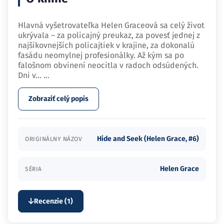
Hlavná vyšetrovateľka Helen Graceová sa celý život
ukrývala – za policajný preukaz, za povesť jednej z
najšikovnejších policajtiek v krajine, za dokonalú
fasádu neomylnej profesionálky. Až kým sa po
falošnom obvinení neocitla v radoch odsúdených.
Dni v…
...
Zobraziť celý popis
Hide and Seek (Helen Grace, #6)
ORIGINÁLNY NÁZOV
Helen Grace
SÉRIA
Recenzie (1)