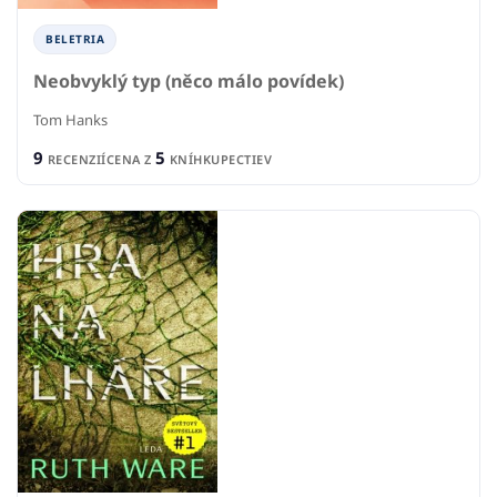
BELETRIA
Neobvyklý typ (něco málo povídek)
Tom Hanks
9
5
RECENZIÍ
CENA Z
KNÍHKUPECTIEV