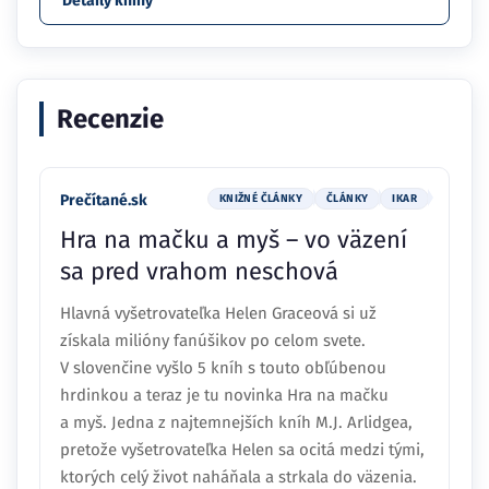
Detaily knihy
Recenzie
Prečítané.sk
KNIŽNÉ ČLÁNKY
ČLÁNKY
IKAR
Hra na mačku a myš – vo väzení
sa pred vrahom neschová
Hlavná vyšetrovateľka Helen Graceová si už
získala milióny fanúšikov po celom svete.
V slovenčine vyšlo 5 kníh s touto obľúbenou
hrdinkou a teraz je tu novinka Hra na mačku
a myš. Jedna z najtemnejších kníh M.J. Arlidgea,
pretože vyšetrovateľka Helen sa ocitá medzi tými,
ktorých celý život naháňala a strkala do väzenia.