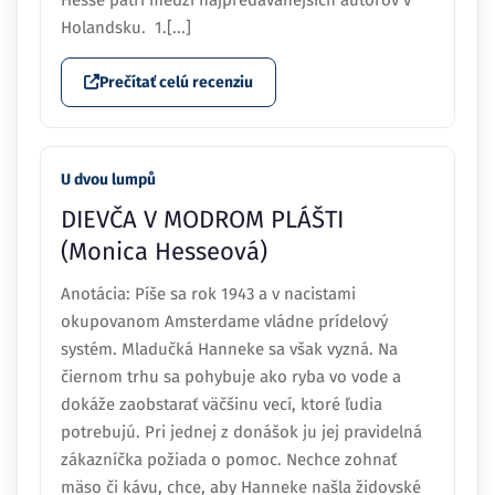
Holandsku. 1.[...]
Prečítať celú recenziu
U dvou lumpů
DIEVČA V MODROM PLÁŠTI
(Monica Hesseová)
Anotácia: Píše sa rok 1943 a v nacistami
okupovanom Amsterdame vládne prídelový
systém. Mladučká Hanneke sa však vyzná. Na
čiernom trhu sa pohybuje ako ryba vo vode a
dokáže zaobstarať väčšinu vecí, ktoré ľudia
potrebujú. Pri jednej z donášok ju jej pravidelná
zákazníčka požiada o pomoc. Nechce zohnať
mäso či kávu, chce, aby Hanneke našla židovské