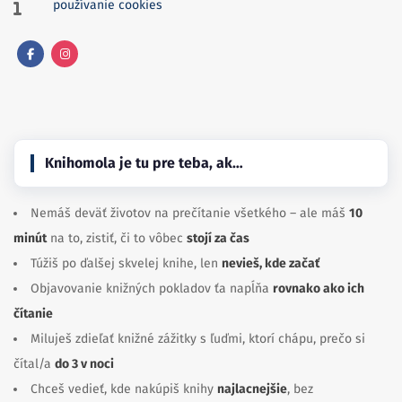
používanie cookies
Facebook
Instagram
Knihomola je tu pre teba, ak…
Nemáš deväť životov na prečítanie všetkého – ale máš
10
minút
na to, zistiť, či to vôbec
stojí za čas
Túžiš po ďalšej skvelej knihe, len
nevieš, kde začať
Objavovanie knižných pokladov ťa napĺňa
rovnako ako ich
čítanie
Miluješ zdieľať knižné zážitky s ľuďmi, ktorí chápu, prečo si
čítal/a
do 3 v noci
Chceš vedieť, kde nakúpiš knihy
najlacnejšie
, bez