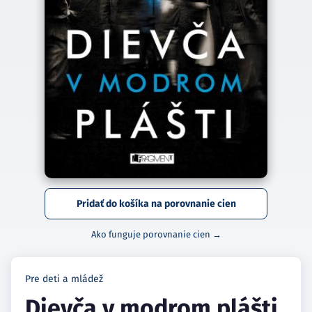
Pridať do košíka na porovnanie cien
Ako funguje porovnanie cien →
Pre deti a mládež
Dievča v modrom plášti