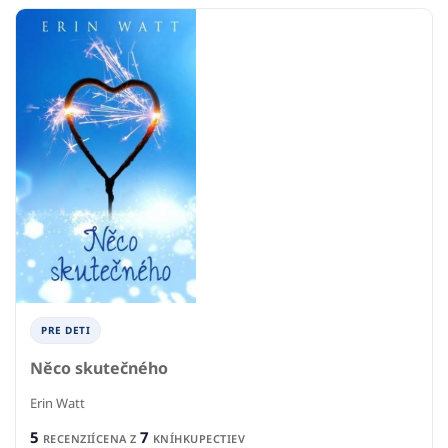
PRE DETI
Něco skutečného
Erin Watt
5
7
RECENZIÍ
CENA Z
KNÍHKUPECTIEV