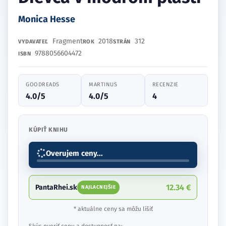
Monica Hesse
Fragment
2018
312
VYDAVATEĽ
ROK
STRÁN
9788056604472
ISBN
GOODREADS
MARTINUS
RECENZIE
4.0/5
4.0/5
4
KÚPIŤ KNIHU
Overujem ceny...
12.34 €
PantaRhei.sk
NAJLACNEJŠIE
* aktuálne ceny sa môžu líšiť
Skús overiť cenu a dostupnosť na: