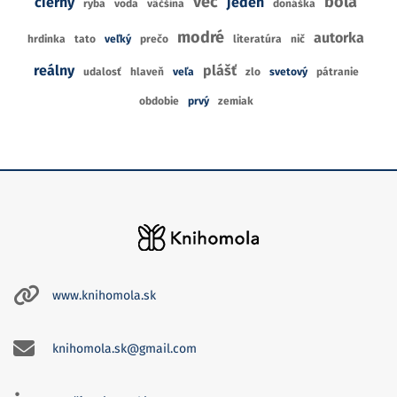
vec
bola
čierny
jeden
ryba
voda
väčšina
donáška
modré
autorka
hrdinka
tato
veľký
prečo
literatúra
nič
reálny
plášť
udalosť
hlaveň
veľa
zlo
svetový
pátranie
obdobie
prvý
zemiak
www.knihomola.sk
knihomola.sk@gmail.com