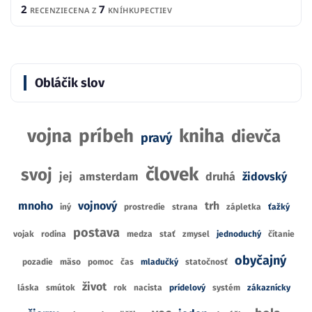
2
7
RECENZIE
CENA Z
KNÍHKUPECTIEV
Obláčik slov
vojna
príbeh
kniha
dievča
pravý
človek
svoj
jej
amsterdam
druhá
židovský
mnoho
vojnový
trh
iný
prostredie
strana
zápletka
ťažký
postava
vojak
rodina
medza
stať
zmysel
jednoduchý
čítanie
obyčajný
pozadie
mäso
pomoc
čas
mladučký
statočnosť
život
láska
smútok
rok
nacista
prídelový
systém
zákaznícky