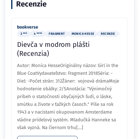
Recenzie
bookverse
3 ***
4 ****
FRAGMENT
MONICA HESSE
RECENZIE
Dievča v modrom plášti
(Recenzia)
Autor: Monica HesseOriginálny názov: Girl in the
Blue CoatVydavateľstvo: Fragment 2018Séria: -
Diel: -Počet strán: 312Žáner: vojnová drámaMoje
hodnotenie obálky: 2/5Anotácia: "Výnimočný
príbeh o statočnosti obyčajných ľudí, o láske,
smútku a živote v ťažkých časoch." Píše sa rok
1943 a v nacistami okupovanom Amsterdame
vládne prídelový systém. Mladučká Hanneke sa
však vyzná. Na čiernom trhu[...]