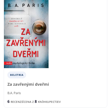
BELETRIA
Za zavřenými dveřmi
B.A. Paris
6
8
RECENZIÍ
CENA Z
KNÍHKUPECTIEV