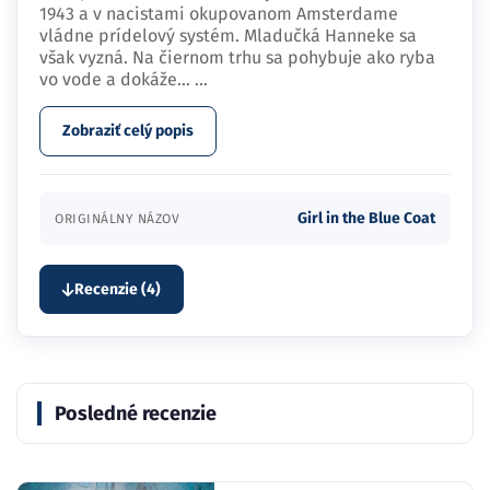
1943 a v nacistami okupovanom Amsterdame
vládne prídelový systém. Mladučká Hanneke sa
však vyzná. Na čiernom trhu sa pohybuje ako ryba
vo vode a dokáže…
...
Zobraziť celý popis
Girl in the Blue Coat
ORIGINÁLNY NÁZOV
Recenzie (4)
Posledné recenzie