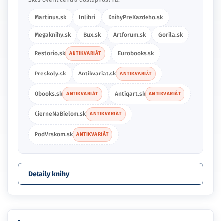
Martinus.sk
Inlibri
KnihyPreKazdeho.sk
Megaknihy.sk
Bux.sk
Artforum.sk
Gorila.sk
Restorio.sk
Eurobooks.sk
ANTIKVARIÁT
Preskoly.sk
Antikvariat.sk
ANTIKVARIÁT
Obooks.sk
Antiqart.sk
ANTIKVARIÁT
ANTIKVARIÁT
CierneNaBielom.sk
ANTIKVARIÁT
PodVrskom.sk
ANTIKVARIÁT
Detaily knihy