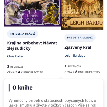
PRE DETI A MLÁDEŽ
PRE DETI A MLÁDEŽ
Krajina príbehov: Návrat
Zjazvený kráľ
zlej sudičky
Leigh Bardugo
Chris Colfer
1
3
RECENCIA
RECENZIE
8
4
CENA Z
KNÍHKUPECTIEV
CENA Z
KNÍHKUPECTIEV
O knihe
Výnimočný príbeh o statočnosti obyčajných ľudí, o
láske, smútku a živote v ťažkých časoch.Píše sa rok