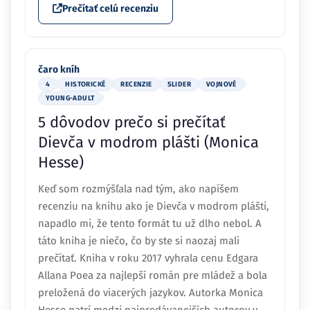
Prečítať celú recenziu
čaro kníh
4
HISTORICKÉ
RECENZIE
SLIDER
VOJNOVÉ
YOUNG-ADULT
5 dôvodov prečo si prečítať
Dievča v modrom plášti (Monica
Hesse)
Keď som rozmýšľala nad tým, ako napíšem
recenziu na knihu ako je Dievča v modrom plášti,
napadlo mi, že tento formát tu už dlho nebol. A
táto kniha je niečo, čo by ste si naozaj mali
prečítať. Kniha v roku 2017 vyhrala cenu Edgara
Allana Poea za najlepší román pre mládež a bola
preložená do viacerých jazykov. Autorka Monica
Hesse patrí medzi najpredávanejších autorov v