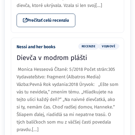
dievča, ktoré ukrývala. Vzala si len svoj[...]
Prečítať celú recenziu
Nessi and her books
RECENZIE
VOJNOVÉ
Dievča v modrom plášti
Monica Hesseová Čítané: 5/2018 Počet strán:305
Vydavateľstvo: Fragment (Albatros Media)
Väzba:Pevná Rok vydania:2018 Úryvok: „Ešte som
vás tu nevidela,“ zmením tému. „Hliadkujete na
tejto ulici každý deň?“ „Na naivné dievčatká, ako
si ty, nemám čas. Choď radšej domov, Hanneke.“
Šliapem ďalej, riadidlá sa mi nepatrne trasú. O
tých balíčkoch som mu z väčšej časti povedala
pravdu.[...]