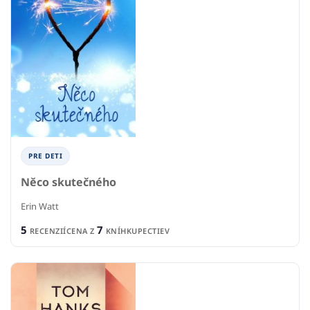
PRE DETI
Něco skutečného
Erin Watt
5
7
RECENZIÍ
CENA Z
KNÍHKUPECTIEV