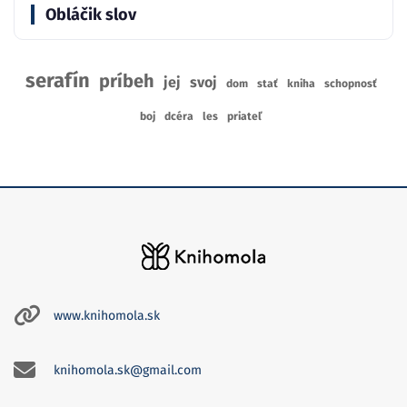
Obláčik slov
serafín
príbeh
jej
svoj
dom
stať
kniha
schopnosť
boj
dcéra
les
priateľ
www.knihomola.sk
knihomola.sk@gmail.com