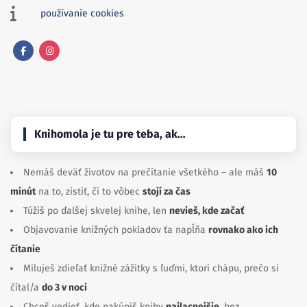
používanie cookies
Facebook
Instagram
Knihomola je tu pre teba, ak…
Nemáš deväť životov na prečítanie všetkého – ale máš
10
minút
na to, zistiť, či to vôbec
stojí za čas
Túžiš po ďalšej skvelej knihe, len
nevieš, kde začať
Objavovanie knižných pokladov ťa napĺňa
rovnako ako ich
čítanie
Miluješ zdieľať knižné zážitky s ľuďmi, ktorí chápu, prečo si
čítal/a
do 3 v noci
Chceš vedieť, kde nakúpiš knihy
najlacnejšie
, bez