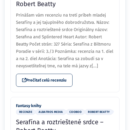
Robert Beatty
Prinášam vám recenziu na tretí príbeh mladej
Serafíny a jej tajuplného dobrodružstva. Názov:
Serafína a roztrieštené srdce Originálny názov:
Serafina and Splintered Heart Autor: Robert
Beatty Počet strán: 327 Séria: Serafína z Biltmoru
Poradie v sérii: 3./3 Poznámka: recenzia na 1. diel
a na 2. diel Anotácia: Serafína sa zobudí sa v
nevysvetliteľnej tme, na tele má jazvy z[...]
Prečítať celú recenziu
Fantasy knihy
RECENZIE
ALBATROS MEDIA
COOBOO
ROBERT BEATTY
Serafína a roztrieštené srdce –