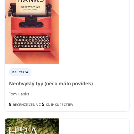
BELETRIA
Neobvyklý typ (něco málo povídek)
Tom Hanks
9
5
RECENZIÍ
CENA Z
KNÍHKUPECTIEV