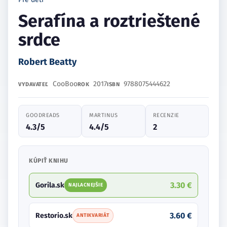
Serafína a roztrieštené
srdce
Robert Beatty
CooBoo
2017
9788075444622
VYDAVATEĽ
ROK
ISBN
GOODREADS
MARTINUS
RECENZIE
4.3/5
4.4/5
2
KÚPIŤ KNIHU
3.30 €
Gorila.sk
NAJLACNEJŠIE
3.60 €
Restorio.sk
ANTIKVARIÁT