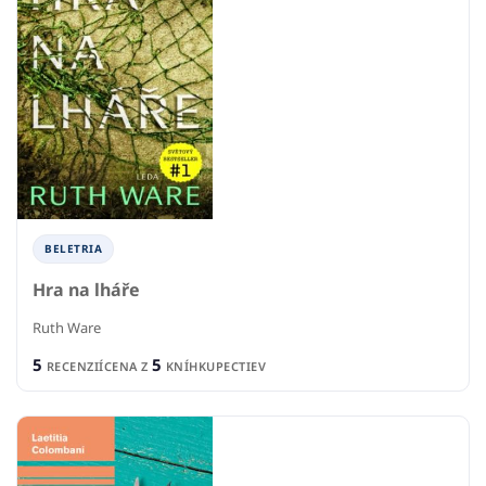
BELETRIA
Hra na lháře
Ruth Ware
5
5
RECENZIÍ
CENA Z
KNÍHKUPECTIEV