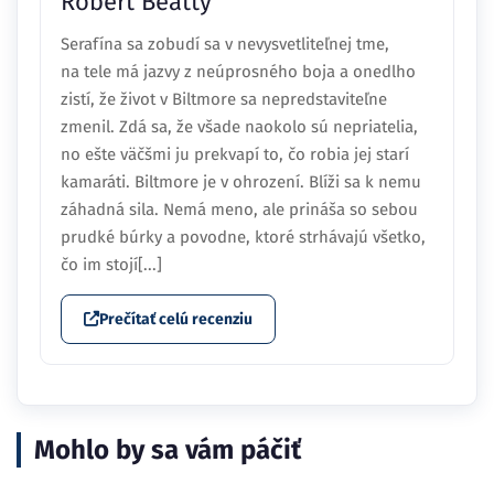
Robert Beatty
Serafína sa zobudí sa v nevysvetliteľnej tme,
na tele má jazvy z neúprosného boja a onedlho
zistí, že život v Biltmore sa nepredstaviteľne
zmenil. Zdá sa, že všade naokolo sú nepriatelia,
no ešte väčšmi ju prekvapí to, čo robia jej starí
kamaráti. Biltmore je v ohrození. Blíži sa k nemu
záhadná sila. Nemá meno, ale prináša so sebou
prudké búrky a povodne, ktoré strhávajú všetko,
čo im stojí[...]
Prečítať celú recenziu
Mohlo by sa vám páčiť