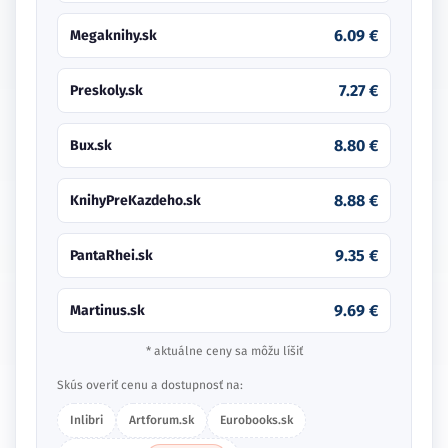
6.09 €
Megaknihy.sk
7.27 €
Preskoly.sk
8.80 €
Bux.sk
8.88 €
KnihyPreKazdeho.sk
9.35 €
PantaRhei.sk
9.69 €
Martinus.sk
* aktuálne ceny sa môžu líšiť
Skús overiť cenu a dostupnosť na:
Inlibri
Artforum.sk
Eurobooks.sk