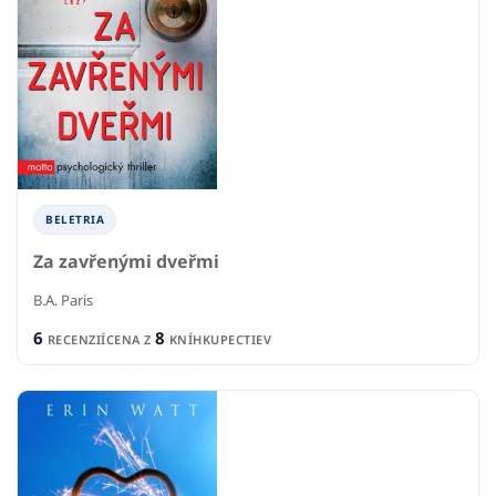
BELETRIA
Za zavřenými dveřmi
B.A. Paris
6
8
RECENZIÍ
CENA Z
KNÍHKUPECTIEV