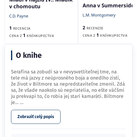
Anna v Summerside
v chomoutu
L.M. Montgomery
C.D. Payne
2
1
RECENZIE
RECENCIA
1
1
CENA Z
KNÍHKUPECTVA
CENA Z
KNÍHKUPECTVA
O knihe
Serafína sa zobudí sa v nevysvetliteľnej tme, na
tele má jazvy z neúprosného boja a onedlho zistí,
že život v Biltmore sa nepredstaviteľne zmenil. Zdá
sa, že všade naokolo sú nepriatelia, no ešte väčšmi
ju prekvapí to, čo robia jej starí kamaráti. Biltmore
je…
...
Zobraziť celý popis