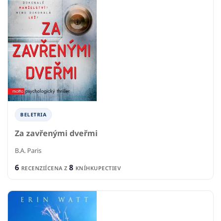
BELETRIA
Za zavřenými dveřmi
B.A. Paris
6
8
RECENZIÍ
CENA Z
KNÍHKUPECTIEV