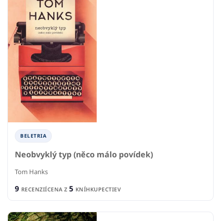
BELETRIA
Neobvyklý typ (něco málo povídek)
Tom Hanks
9
5
RECENZIÍ
CENA Z
KNÍHKUPECTIEV