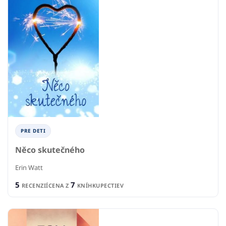
PRE DETI
Něco skutečného
Erin Watt
5
7
RECENZIÍ
CENA Z
KNÍHKUPECTIEV