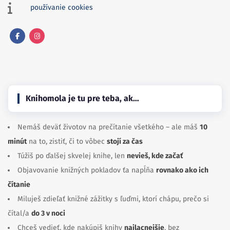
používanie cookies
Facebook
Instagram
Knihomola je tu pre teba, ak…
Nemáš deväť životov na prečítanie všetkého – ale máš
10
minút
na to, zistiť, či to vôbec
stojí za čas
Túžiš po ďalšej skvelej knihe, len
nevieš, kde začať
Objavovanie knižných pokladov ťa napĺňa
rovnako ako ich
čítanie
Miluješ zdieľať knižné zážitky s ľuďmi, ktorí chápu, prečo si
čítal/a
do 3 v noci
Chceš vedieť, kde nakúpiš knihy
najlacnejšie
, bez