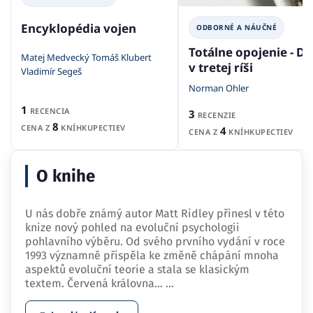
Encyklopédia vojen
ODBORNÉ A NÁUČNÉ
Totálne opojenie - D
Matej Medvecký Tomáš Klubert
v tretej ríši
Vladimír Segeš
Norman Ohler
1
RECENCIA
3
RECENZIE
8
CENA Z
KNÍHKUPECTIEV
4
CENA Z
KNÍHKUPECTIEV
O knihe
U nás dobře známý autor Matt Ridley přinesl v této
knize nový pohled na evoluční psychologii
pohlavního výběru. Od svého prvního vydání v roce
1993 významně přispěla ke změně chápání mnoha
aspektů evoluční teorie a stala se klasickým
textem. Červená královna…
...