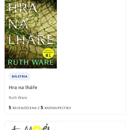
BELETRIA
Hra na lháře
Ruth Ware
5
5
RECENZIÍ
CENA Z
KNÍHKUPECTIEV