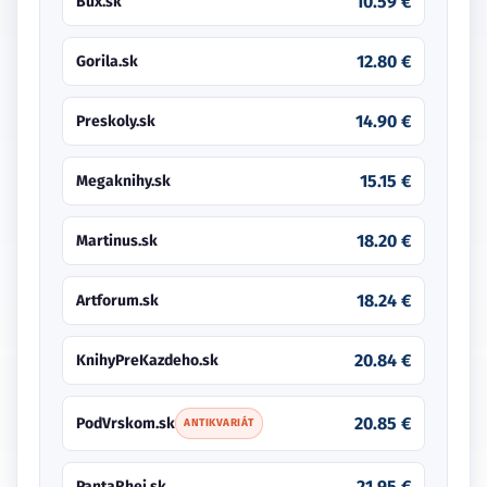
10.59 €
Bux.sk
12.80 €
Gorila.sk
14.90 €
Preskoly.sk
15.15 €
Megaknihy.sk
18.20 €
Martinus.sk
18.24 €
Artforum.sk
20.84 €
KnihyPreKazdeho.sk
20.85 €
PodVrskom.sk
ANTIKVARIÁT
21.95 €
PantaRhei.sk