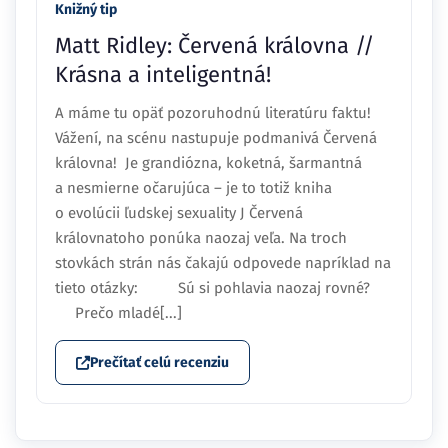
Knižný tip
Matt Ridley: Červená královna //
Krásna a inteligentná!
A máme tu opäť pozoruhodnú literatúru faktu!
Vážení, na scénu nastupuje podmanivá Červená
královna! Je grandiózna, koketná, šarmantná
a nesmierne očarujúca – je to totiž kniha
o evolúcii ľudskej sexuality J Červená
královnatoho ponúka naozaj veľa. Na troch
stovkách strán nás čakajú odpovede napríklad na
tieto otázky: Sú si pohlavia naozaj rovné?
Prečo mladé[...]
Prečítať celú recenziu