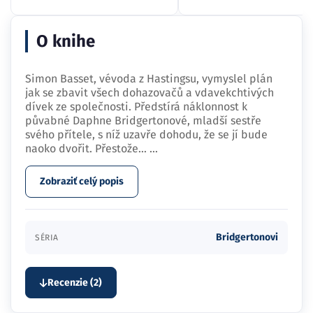
O knihe
Simon Basset, vévoda z Hastingsu, vymyslel plán
jak se zbavit všech dohazovačů a vdavekchtivých
dívek ze společnosti. Předstírá náklonnost k
půvabné Daphne Bridgertonové, mladší sestře
svého přítele, s níž uzavře dohodu, že se jí bude
naoko dvořit. Přestože…
...
Zobraziť celý popis
Bridgertonovi
SÉRIA
Recenzie (2)