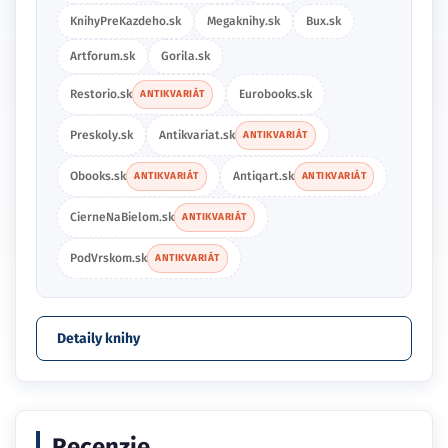
KnihyPreKazdeho.sk
Megaknihy.sk
Bux.sk
Artforum.sk
Gorila.sk
Restorio.sk
Eurobooks.sk
ANTIKVARIÁT
Preskoly.sk
Antikvariat.sk
ANTIKVARIÁT
Obooks.sk
Antiqart.sk
ANTIKVARIÁT
ANTIKVARIÁT
CierneNaBielom.sk
ANTIKVARIÁT
PodVrskom.sk
ANTIKVARIÁT
Detaily knihy
Recenzie