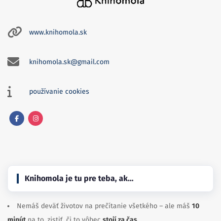
www.knihomola.sk
knihomola.sk@gmail.com
používanie cookies
Facebook
Instagram
Knihomola je tu pre teba, ak…
Nemáš deväť životov na prečítanie všetkého – ale máš
10
minút
na to, zistiť, či to vôbec
stojí za čas