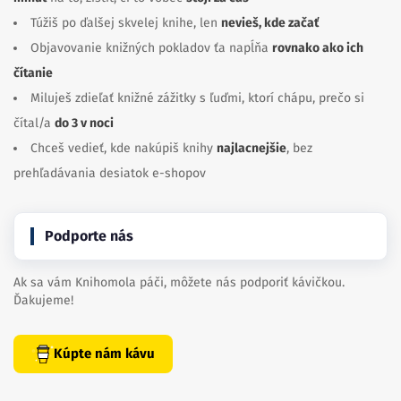
Túžiš po ďalšej skvelej knihe, len
nevieš, kde začať
Objavovanie knižných pokladov ťa napĺňa
rovnako ako ich
čítanie
Miluješ zdieľať knižné zážitky s ľuďmi, ktorí chápu, prečo si
čítal/a
do 3 v noci
Chceš vedieť, kde nakúpiš knihy
najlacnejšie
, bez
prehľadávania desiatok e-shopov
Podporte nás
Ak sa vám Knihomola páči, môžete nás podporiť kávičkou.
Ďakujeme!
Kúpte nám kávu