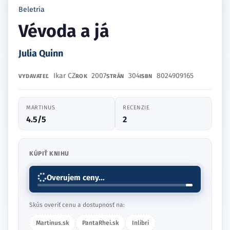
Beletria
Vévoda a já
Julia Quinn
Ikar CZ
2007
304
8024909165
VYDAVATEĽ
ROK
STRÁN
ISBN
MARTINUS
RECENZIE
4.5/5
2
KÚPIŤ KNIHU
Overujem ceny...
Skús overiť cenu a dostupnosť na:
Martinus.sk
PantaRhei.sk
Inlibri