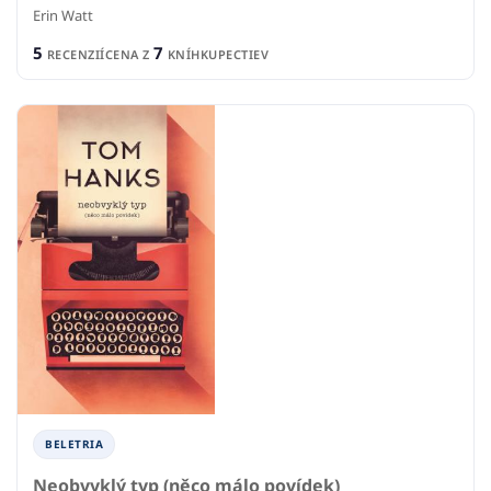
Erin Watt
5
7
RECENZIÍ
CENA Z
KNÍHKUPECTIEV
BELETRIA
Neobvyklý typ (něco málo povídek)