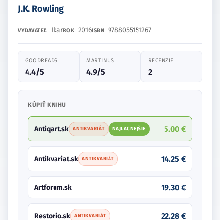
J.K. Rowling
Ikar
2016
9788055151267
VYDAVATEĽ
ROK
ISBN
GOODREADS
MARTINUS
RECENZIE
4.4/5
4.9/5
2
KÚPIŤ KNIHU
5.00 €
Antiqart.sk
ANTIKVARIÁT
NAJLACNEJŠIE
14.25 €
Antikvariat.sk
ANTIKVARIÁT
19.30 €
Artforum.sk
22.28 €
Restorio.sk
ANTIKVARIÁT