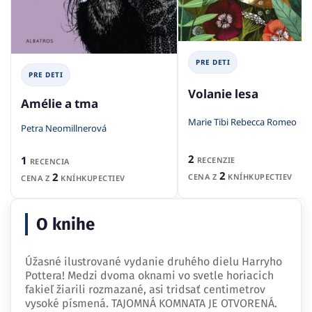
PRE DETI
PRE DETI
Volanie lesa
Amélie a tma
Marie Tibi Rebecca Romeo
Petra Neomillnerová
2
1
RECENZIE
RECENCIA
2
2
CENA Z
KNÍHKUPECTIEV
CENA Z
KNÍHKUPECTIEV
O knihe
Úžasné ilustrované vydanie druhého dielu Harryho
Pottera! Medzi dvoma oknami vo svetle horiacich
fakieľ žiarili rozmazané, asi tridsať centimetrov
vysoké písmená. TAJOMNÁ KOMNATA JE OTVORENÁ.