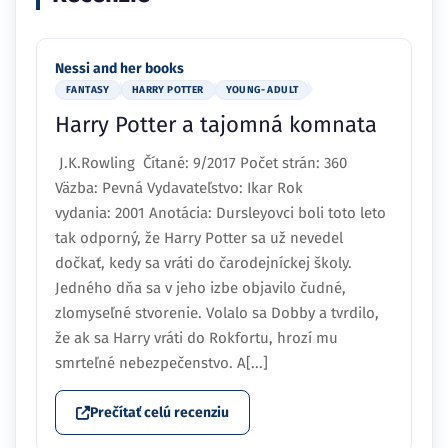
Nessi and her books
FANTASY
HARRY POTTER
YOUNG- ADULT
Harry Potter a tajomná komnata
J.K.Rowling Čítané: 9/2017 Počet strán: 360
Väzba: Pevná Vydavateľstvo: Ikar Rok
vydania: 2001 Anotácia: Dursleyovci boli toto leto
tak odporný, že Harry Potter sa už nevedel
dočkať, kedy sa vráti do čarodejníckej školy.
Jedného dňa sa v jeho izbe objavilo čudné,
zlomyseľné stvorenie. Volalo sa Dobby a tvrdilo,
že ak sa Harry vráti do Rokfortu, hrozí mu
smrteľné nebezpečenstvo. A[...]
Prečítať celú recenziu