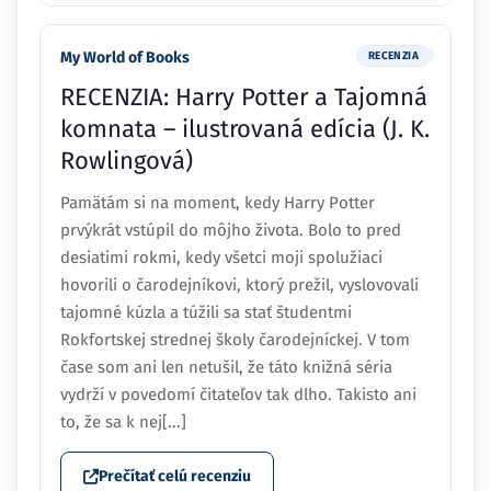
My World of Books
RECENZIA
RECENZIA: Harry Potter a Tajomná
komnata – ilustrovaná edícia (J. K.
Rowlingová)
Pamätám si na moment, kedy Harry Potter
prvýkrát vstúpil do môjho života. Bolo to pred
desiatimi rokmi, kedy všetci moji spolužiaci
hovorili o čarodejníkovi, ktorý prežil, vyslovovali
tajomné kúzla a túžili sa stať študentmi
Rokfortskej strednej školy čarodejníckej. V tom
čase som ani len netušil, že táto knižná séria
vydrží v povedomí čitateľov tak dlho. Takisto ani
to, že sa k nej[...]
Prečítať celú recenziu