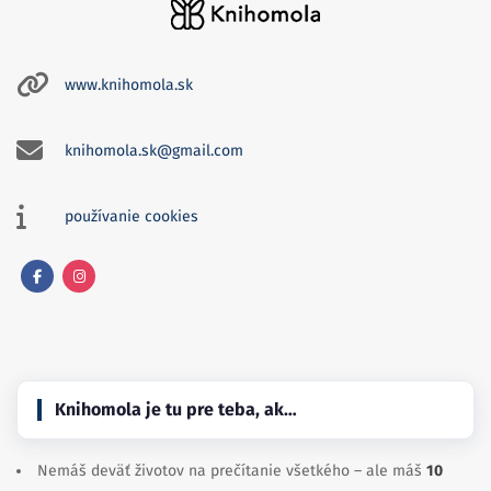
www.knihomola.sk
knihomola.sk@gmail.com
používanie cookies
Facebook
Instagram
Knihomola je tu pre teba, ak…
Nemáš deväť životov na prečítanie všetkého – ale máš
10