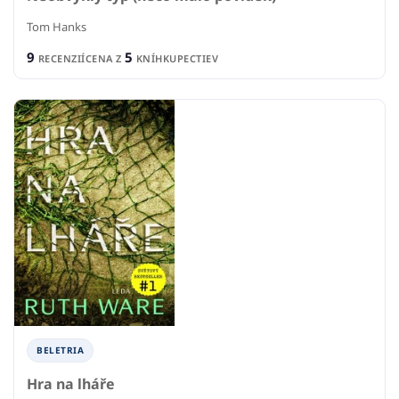
Tom Hanks
9
5
RECENZIÍ
CENA Z
KNÍHKUPECTIEV
BELETRIA
Hra na lháře