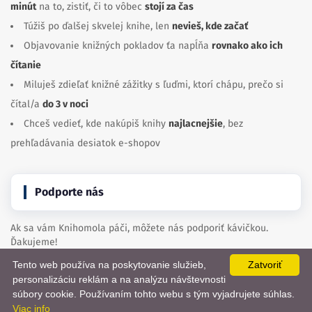
minút
na to, zistiť, či to vôbec
stojí za čas
Túžiš po ďalšej skvelej knihe, len
nevieš, kde začať
Objavovanie knižných pokladov ťa napĺňa
rovnako ako ich
čítanie
Miluješ zdieľať knižné zážitky s ľuďmi, ktorí chápu, prečo si
čítal/a
do 3 v noci
Chceš vedieť, kde nakúpiš knihy
najlacnejšie
, bez
prehľadávania desiatok e-shopov
Podporte nás
Ak sa vám Knihomola páči, môžete nás podporiť kávičkou.
Ďakujeme!
Tento web používa na poskytovanie služieb,
Zatvoriť
personalizáciu reklám a na analýzu návštevnosti
Kúpte nám kávu
📨
súbory cookie. Používaním tohto webu s tým vyjadrujete súhlas.
Viac info