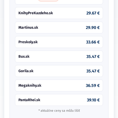
29.67 €
KnihyPreKazdeho.sk
29.90 €
Martinus.sk
33.66 €
Preskoly.sk
35.47 €
Bux.sk
35.47 €
Gorila.sk
36.59 €
Megaknihy.sk
39.10 €
PantaRhei.sk
* aktuálne ceny sa môžu líšiť