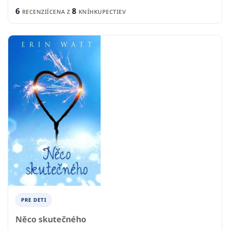
6
8
RECENZIÍ
CENA Z
KNÍHKUPECTIEV
PRE DETI
Něco skutečného