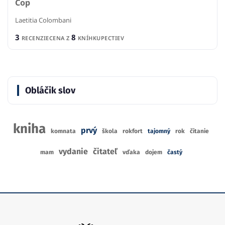
Cop
Laetitia Colombani
3
8
RECENZIE
CENA Z
KNÍHKUPECTIEV
Obláčik slov
kniha
prvý
komnata
škola
rokfort
tajomný
rok
čítanie
vydanie
čitateľ
mam
vďaka
dojem
častý