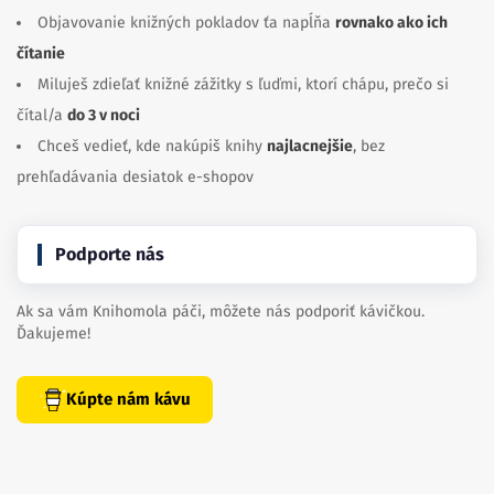
Objavovanie knižných pokladov ťa napĺňa
rovnako ako ich
čítanie
Miluješ zdieľať knižné zážitky s ľuďmi, ktorí chápu, prečo si
čítal/a
do 3 v noci
Chceš vedieť, kde nakúpiš knihy
najlacnejšie
, bez
prehľadávania desiatok e-shopov
Podporte nás
Ak sa vám Knihomola páči, môžete nás podporiť kávičkou.
Ďakujeme!
Kúpte nám kávu