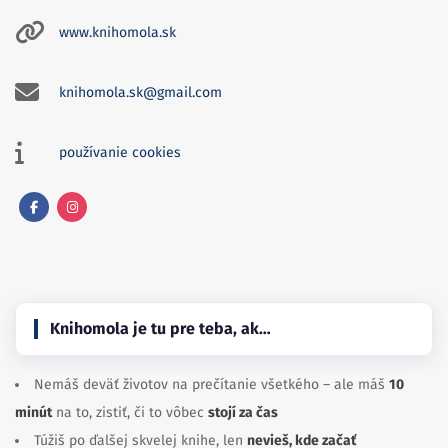
www.knihomola.sk
knihomola.sk@gmail.com
používanie cookies
Facebook
Instagram
Knihomola je tu pre teba, ak…
Nemáš deväť životov na prečítanie všetkého – ale máš
10
minút
na to, zistiť, či to vôbec
stojí za čas
Túžiš po ďalšej skvelej knihe, len
nevieš, kde začať