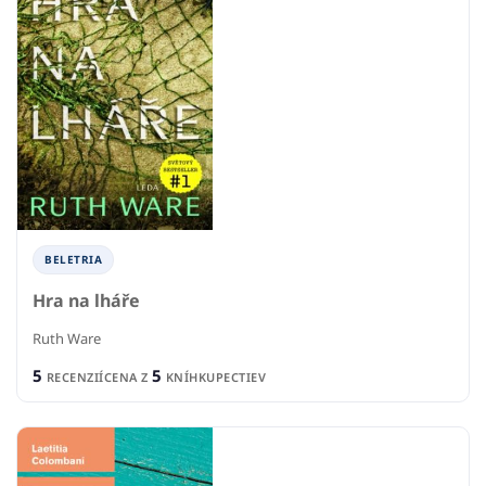
BELETRIA
Hra na lháře
Ruth Ware
5
5
RECENZIÍ
CENA Z
KNÍHKUPECTIEV