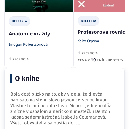
BELETRIA
BELETRIA
Profesorova rovnica
Anatomie vraždy
Yoko Ogawa
Imogen Robertsonová
1
RECENCIA
1
10
RECENCIA
CENA Z
KNÍHKUPECTIEV
O knihe
Bola dosť blízko na to, aby videla, že dievča
napísalo na stenu slovo jasnou červenou krvou.
Vlastne to ani nebolo slovo. Meno... Jedného dňa
zmizne v ospalom americkom mestečku Denton
krásna sedemnásťročná Isabelle Colemanová.
Všetci obyvatelia sa pustia do…
...