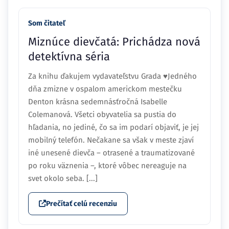
Som čitateľ
Miznúce dievčatá: Prichádza nová
detektívna séria
Za knihu ďakujem vydavateľstvu Grada ♥Jedného
dňa zmizne v ospalom americkom mestečku
Denton krásna sedemnásťročná Isabelle
Colemanová. Všetci obyvatelia sa pustia do
hľadania, no jediné, čo sa im podarí objaviť, je jej
mobilný telefón. Nečakane sa však v meste zjaví
iné unesené dievča – otrasené a traumatizované
po roku väznenia –, ktoré vôbec nereaguje na
svet okolo seba. [...]
Prečítať celú recenziu