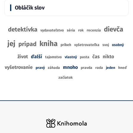
Obláčik slov
dievča
detektívka
vydavateľstvo
séria
rok
recenzia
jej
kniha
prípad
príbeh
vyšetrovateľka
svoj
osobný
život
ďalší
čas
nikto
tajomstvo
vlastný
pasta
vyšetrovanie
mnoho
pravý
záhada
pravda
rada
jeden
hneď
začiatok