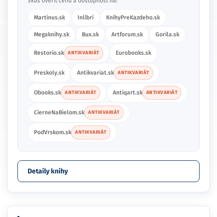
Skús overiť cenu a dostupnosť na:
Martinus.sk
Inlibri
KnihyPreKazdeho.sk
Megaknihy.sk
Bux.sk
Artforum.sk
Gorila.sk
Restorio.sk
Eurobooks.sk
ANTIKVARIÁT
Preskoly.sk
Antikvariat.sk
ANTIKVARIÁT
Obooks.sk
Antiqart.sk
ANTIKVARIÁT
ANTIKVARIÁT
CierneNaBielom.sk
ANTIKVARIÁT
PodVrskom.sk
ANTIKVARIÁT
Detaily knihy