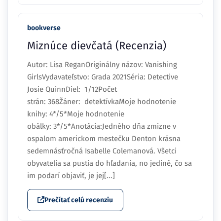
bookverse
Miznúce dievčatá (Recenzia)
Autor: Lisa ReganOriginálny názov: Vanishing
GirlsVydavateľstvo: Grada 2021Séria: Detective
Josie QuinnDiel: 1/12Počet
strán: 368Žáner: detektívkaMoje hodnotenie
knihy: 4*/5*Moje hodnotenie
obálky: 3*/5*Anotácia:Jedného dňa zmizne v
ospalom americkom mestečku Denton krásna
sedemnásťročná Isabelle Colemanová. Všetci
obyvatelia sa pustia do hľadania, no jediné, čo sa
im podarí objaviť, je jej[...]
Prečítať celú recenziu