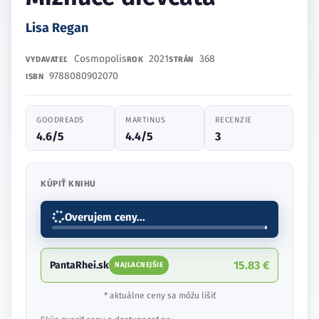
Lisa Regan
Cosmopolis
2021
368
VYDAVATEĽ
ROK
STRÁN
9788080902070
ISBN
GOODREADS
MARTINUS
RECENZIE
4.6/5
4.4/5
3
KÚPIŤ KNIHU
Overujem ceny...
15.83 €
PantaRhei.sk
NAJLACNEJŠIE
* aktuálne ceny sa môžu líšiť