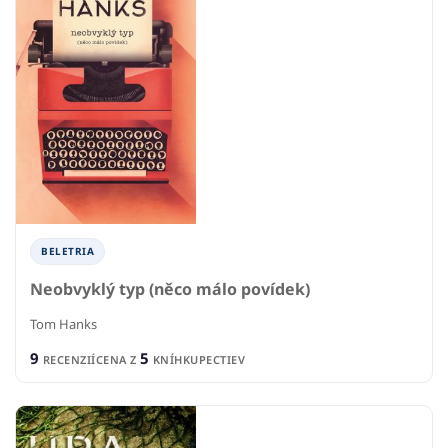
BELETRIA
Neobvyklý typ (něco málo povídek)
Tom Hanks
9
5
RECENZIÍ
CENA Z
KNÍHKUPECTIEV