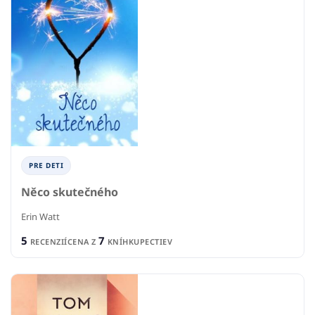
PRE DETI
Něco skutečného
Erin Watt
5
7
RECENZIÍ
CENA Z
KNÍHKUPECTIEV