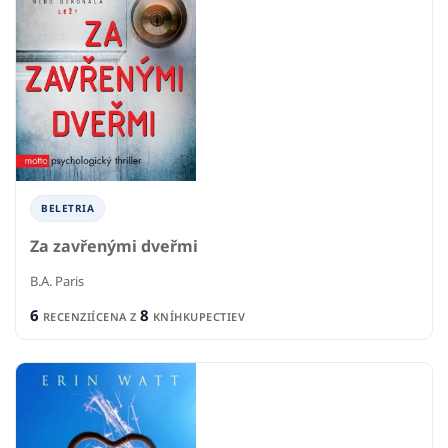
BELETRIA
Za zavřenými dveřmi
B.A. Paris
6
8
RECENZIÍ
CENA Z
KNÍHKUPECTIEV