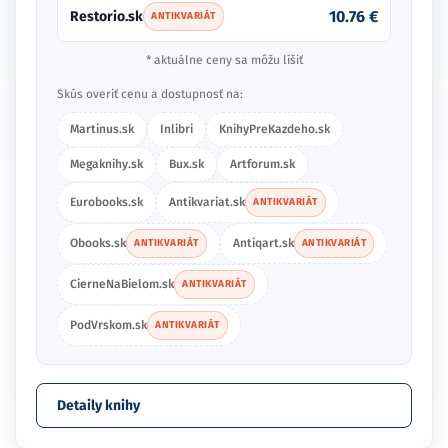
10.76 €
Restorio.sk
ANTIKVARIÁT
* aktuálne ceny sa môžu líšiť
Skús overiť cenu a dostupnosť na:
Martinus.sk
Inlibri
KnihyPreKazdeho.sk
Megaknihy.sk
Bux.sk
Artforum.sk
Eurobooks.sk
Antikvariat.sk
ANTIKVARIÁT
Obooks.sk
Antiqart.sk
ANTIKVARIÁT
ANTIKVARIÁT
CierneNaBielom.sk
ANTIKVARIÁT
PodVrskom.sk
ANTIKVARIÁT
Detaily knihy