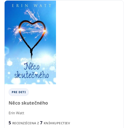
PRE DETI
Něco skutečného
Erin Watt
5
7
RECENZIÍ
CENA Z
KNÍHKUPECTIEV