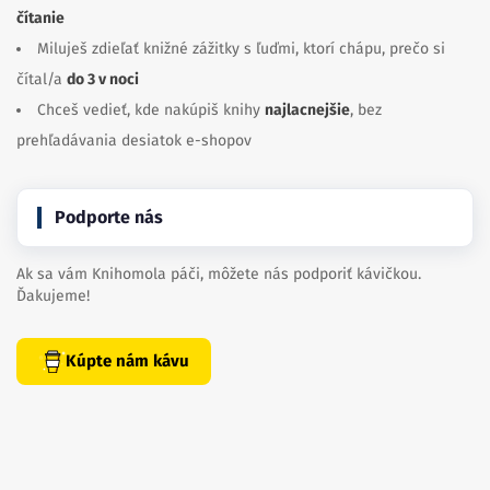
čítanie
Miluješ zdieľať knižné zážitky s ľuďmi, ktorí chápu, prečo si
čítal/a
do 3 v noci
Chceš vedieť, kde nakúpiš knihy
najlacnejšie
, bez
prehľadávania desiatok e-shopov
Podporte nás
Ak sa vám Knihomola páči, môžete nás podporiť kávičkou.
Ďakujeme!
Kúpte nám kávu