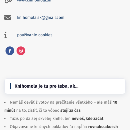
www.knihomola.sk
knihomola.sk@gmail.com
používanie cookies
Facebook
Instagram
Knihomola je tu pre teba, ak…
Nemáš deväť životov na prečítanie všetkého – ale máš
10
minút
na to, zistiť, či to vôbec
stojí za čas
Túžiš po ďalšej skvelej knihe, len
nevieš, kde začať
Objavovanie knižných pokladov ťa napĺňa
rovnako ako ich