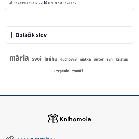
3
8
RECENZIE
CENA Z
KNÍHKUPECTIEV
Obláčik slov
mária
svoj
kniha
duchovný
matka
autor
syn
kristus
utrpenie
tomáš