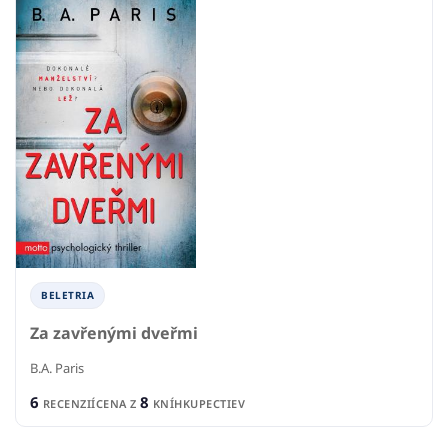
BELETRIA
Za zavřenými dveřmi
B.A. Paris
6
8
RECENZIÍ
CENA Z
KNÍHKUPECTIEV