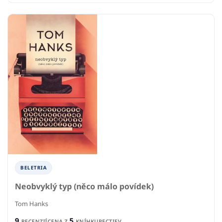
BELETRIA
Neobvyklý typ (něco málo povídek)
Tom Hanks
9
5
RECENZIÍ
CENA Z
KNÍHKUPECTIEV