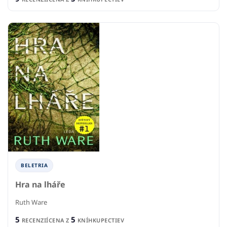
BELETRIA
Hra na lháře
Ruth Ware
5
5
RECENZIÍ
CENA Z
KNÍHKUPECTIEV