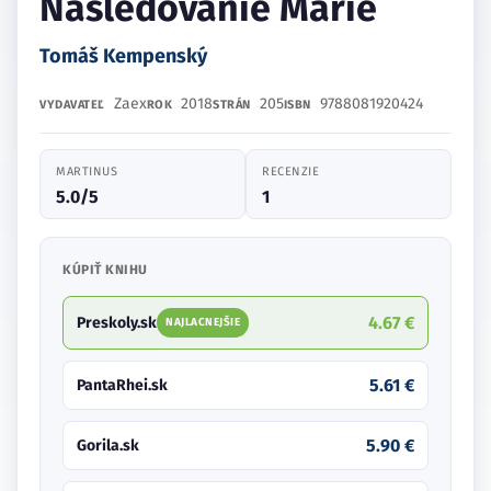
Nasledovanie Márie
Tomáš Kempenský
Zaex
2018
205
9788081920424
VYDAVATEĽ
ROK
STRÁN
ISBN
MARTINUS
RECENZIE
5.0/5
1
KÚPIŤ KNIHU
4.67 €
Preskoly.sk
NAJLACNEJŠIE
5.61 €
PantaRhei.sk
5.90 €
Gorila.sk