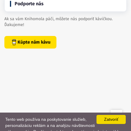
Podporte nás
Ak sa vám Knihomola páči, môžete nás podporiť kávičkou.
Ďakujeme!
Kúpte nám kávu
Tento web používa na poskytovanie služieb,
Zatvoriť
created by
danielhrenak.sk
personalizáciu reklám a na analýzu návštevnosti
Späť
📨