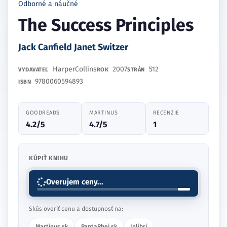
Odborné a náučné
The Success Principles
Jack Canfield Janet Switzer
HarperCollins
2007
512
VYDAVATEĽ
ROK
STRÁN
9780060594893
ISBN
GOODREADS
MARTINUS
RECENZIE
4.2/5
4.7/5
1
KÚPIŤ KNIHU
Overujem ceny...
Skús overiť cenu a dostupnosť na:
Martinus.sk
PantaRhei.sk
Inlibri