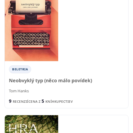
BELETRIA
Neobvyklý typ (něco málo povídek)
Tom Hanks
9
5
RECENZIÍ
CENA Z
KNÍHKUPECTIEV