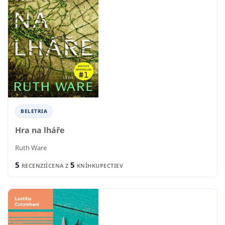
BELETRIA
Hra na lháře
Ruth Ware
5
5
RECENZIÍ
CENA Z
KNÍHKUPECTIEV