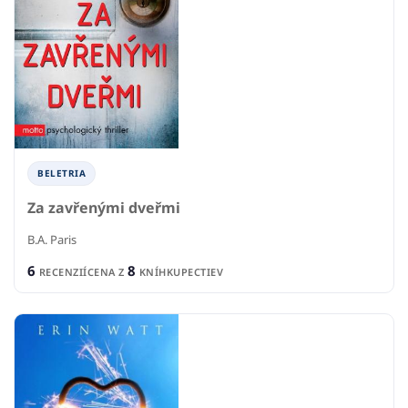
BELETRIA
Za zavřenými dveřmi
B.A. Paris
6
8
RECENZIÍ
CENA Z
KNÍHKUPECTIEV