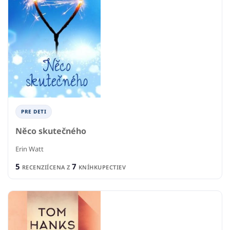
PRE DETI
Něco skutečného
Erin Watt
5
7
RECENZIÍ
CENA Z
KNÍHKUPECTIEV