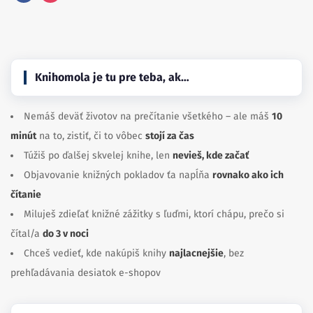
Facebook
Instagram
Knihomola je tu pre teba, ak…
Nemáš deväť životov na prečítanie všetkého – ale máš
10
minút
na to, zistiť, či to vôbec
stojí za čas
Túžiš po ďalšej skvelej knihe, len
nevieš, kde začať
Objavovanie knižných pokladov ťa napĺňa
rovnako ako ich
čítanie
Miluješ zdieľať knižné zážitky s ľuďmi, ktorí chápu, prečo si
čítal/a
do 3 v noci
Chceš vedieť, kde nakúpiš knihy
najlacnejšie
, bez
prehľadávania desiatok e-shopov