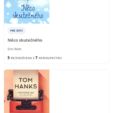
PRE DETI
Něco skutečného
Erin Watt
5
7
RECENZIÍ
CENA Z
KNÍHKUPECTIEV