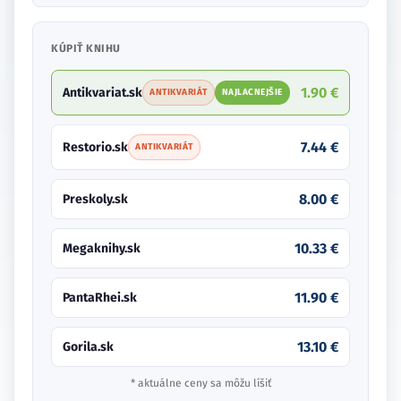
KÚPIŤ KNIHU
1.90 €
Antikvariat.sk
ANTIKVARIÁT
NAJLACNEJŠIE
7.44 €
Restorio.sk
ANTIKVARIÁT
8.00 €
Preskoly.sk
10.33 €
Megaknihy.sk
11.90 €
PantaRhei.sk
13.10 €
Gorila.sk
* aktuálne ceny sa môžu líšiť