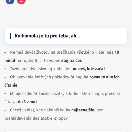
Facebook
Instagram
Knihomola je tu pre teba, ak…
Nemáš deväť životov na prečítanie všetkého – ale máš
10
minút
na to, zistiť, či to vôbec
stojí za čas
Túžiš po ďalšej skvelej knihe, len
nevieš, kde začať
Objavovanie knižných pokladov ťa napĺňa
rovnako ako ich
čítanie
Miluješ zdieľať knižné zážitky s ľuďmi, ktorí chápu, prečo si
čítal/a
do 3 v noci
Chceš vedieť, kde nakúpiš knihy
najlacnejšie
, bez
prehľadávania desiatok e-shopov