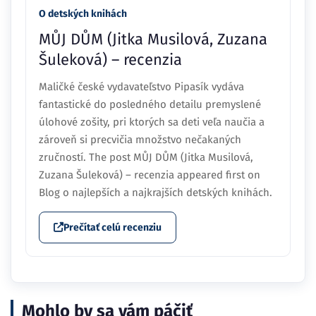
O detských knihách
MŮJ DŮM (Jitka Musilová, Zuzana
Šuleková) – recenzia
Maličké české vydavateľstvo Pipasík vydáva
fantastické do posledného detailu premyslené
úlohové zošity, pri ktorých sa deti veľa naučia a
zároveň si precvičia množstvo nečakaných
zručností. The post MŮJ DŮM (Jitka Musilová,
Zuzana Šuleková) – recenzia appeared first on
Blog o najlepších a najkrajších detských knihách.
Prečítať celú recenziu
Mohlo by sa vám páčiť