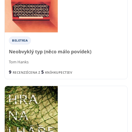
BELETRIA
Neobvyklý typ (něco málo povídek)
Tom Hanks
9
5
RECENZIÍ
CENA Z
KNÍHKUPECTIEV