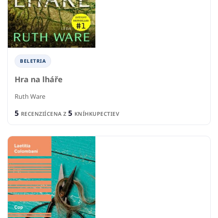
BELETRIA
Hra na lháře
Ruth Ware
5
5
RECENZIÍ
CENA Z
KNÍHKUPECTIEV