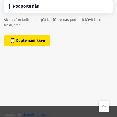
Podporte nás
Ak sa vám Knihomola páči, môžete nás podporiť kávičkou.
Ďakujeme!
Kúpte nám kávu
created by
danielhrenak.sk
Späť