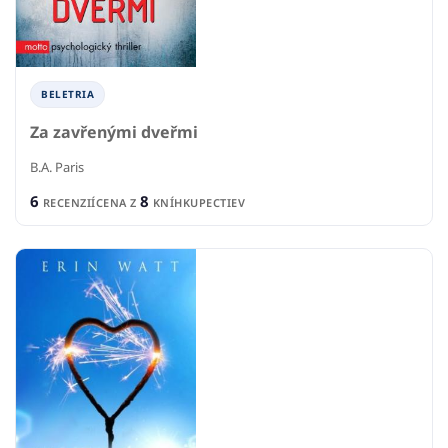
BELETRIA
Za zavřenými dveřmi
B.A. Paris
6
8
RECENZIÍ
CENA Z
KNÍHKUPECTIEV