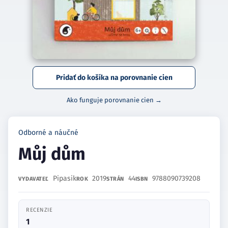
Pridať do košíka na porovnanie cien
Ako funguje porovnanie cien →
Odborné a náučné
Můj dům
Pipasik
2019
44
9788090739208
VYDAVATEĽ
ROK
STRÁN
ISBN
RECENZIE
1