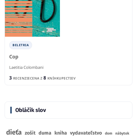
BELETRIA
Cop
Laetitia Colombani
3
8
RECENZIE
CENA Z
KNÍHKUPECTIEV
Obláčik slov
dieťa
zošit
duma
kniha
vydavateľstvo
dom
nábytok