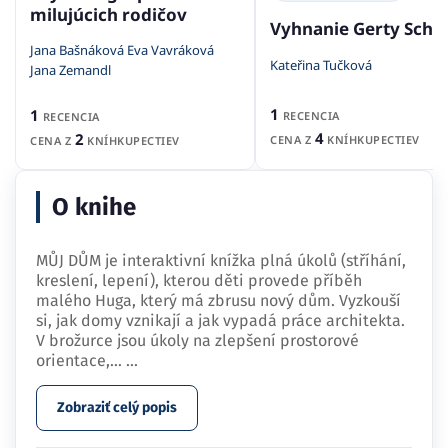
milujúcich rodičov
Vyhnanie Gerty Schn
Jana Bašnáková Eva Vavráková
Kateřina Tučková
Jana Zemandl
1
1
RECENCIA
RECENCIA
4
2
CENA Z
KNÍHKUPECTIEV
CENA Z
KNÍHKUPECTIEV
O knihe
MŮJ DŮM je interaktivní knížka plná úkolů (stříhání,
kreslení, lepení), kterou děti provede příběh
malého Huga, který má zbrusu nový dům. Vyzkouší
si, jak domy vznikají a jak vypadá práce architekta.
V brožurce jsou úkoly na zlepšení prostorové
orientace,…
...
Zobraziť celý popis