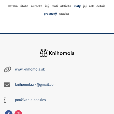
detská
úloha
autorka
iný
mali
aktivita
malý
jej
rok
detail
pracovný
stavba
www.knihomola.sk
knihomola.sk@gmail.com
používanie cookies