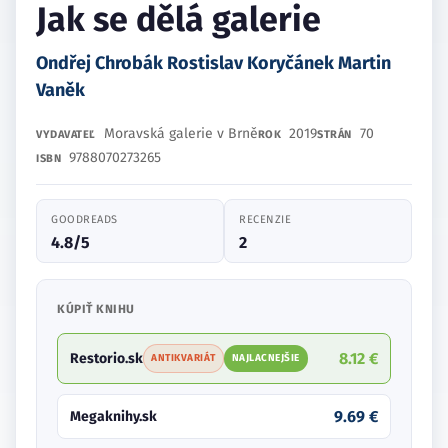
Jak se dělá galerie
Ondřej Chrobák Rostislav Koryčánek Martin
Vaněk
Moravská galerie v Brně
2019
70
VYDAVATEĽ
ROK
STRÁN
9788070273265
ISBN
GOODREADS
RECENZIE
4.8/5
2
KÚPIŤ KNIHU
8.12 €
Restorio.sk
ANTIKVARIÁT
NAJLACNEJŠIE
9.69 €
Megaknihy.sk