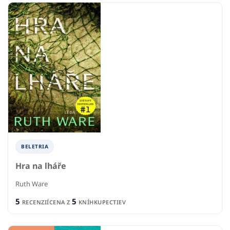
BELETRIA
Hra na lháře
Ruth Ware
5
5
RECENZIÍ
CENA Z
KNÍHKUPECTIEV