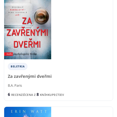
BELETRIA
Za zavřenými dveřmi
B.A. Paris
6
8
RECENZIÍ
CENA Z
KNÍHKUPECTIEV