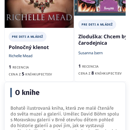
PRE DETI A MLÁDEŽ
Zloduška: Chcem byť
PRE DETI A MLÁDEŽ
čarodejnica
Polnočný klenot
Susanna Isern
Richelle Mead
1
1
RECENCIA
RECENCIA
8
5
CENA Z
KNÍHKUPECTIEV
CENA Z
KNÍHKUPECTIEV
O knihe
Bohatě ilustrovaná kniha, která zve malé čtenáře
do světa muzeí a galerií. Umělec David Böhm spolu
s Moravskou galerií v Brně otevřou dětem pohled
do historie galerií a poví jim, jak se vystavují