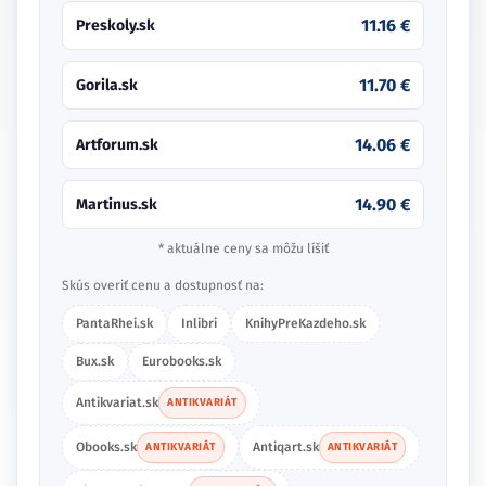
11.16 €
Preskoly.sk
11.70 €
Gorila.sk
14.06 €
Artforum.sk
14.90 €
Martinus.sk
* aktuálne ceny sa môžu líšiť
Skús overiť cenu a dostupnosť na:
PantaRhei.sk
Inlibri
KnihyPreKazdeho.sk
Bux.sk
Eurobooks.sk
Antikvariat.sk
ANTIKVARIÁT
Obooks.sk
Antiqart.sk
ANTIKVARIÁT
ANTIKVARIÁT