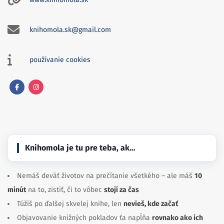
knihomola.sk@gmail.com
používanie cookies
Facebook
Instagram
Knihomola je tu pre teba, ak…
Nemáš deväť životov na prečítanie všetkého – ale máš
10
minút
na to, zistiť, či to vôbec
stojí za čas
Túžiš po ďalšej skvelej knihe, len
nevieš, kde začať
Objavovanie knižných pokladov ťa napĺňa
rovnako ako ich