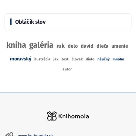
Obláčik slov
kniha
galéria
rok
delo
david
dieťa
umenie
moravský
ilustrácia
jak
text
človek
dielo
náučný
mnoho
autor
www.knihomola.sk