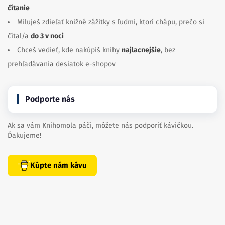
čítanie
Miluješ zdieľať knižné zážitky s ľuďmi, ktorí chápu, prečo si
čítal/a
do 3 v noci
Chceš vedieť, kde nakúpiš knihy
najlacnejšie
, bez
prehľadávania desiatok e-shopov
Podporte nás
Ak sa vám Knihomola páči, môžete nás podporiť kávičkou.
Ďakujeme!
Kúpte nám kávu