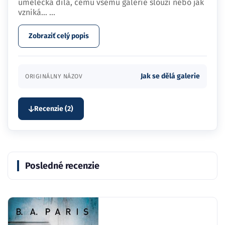
umělecká díla, čemu všemu galerie slouží nebo jak
vzniká…
...
Zobraziť celý popis
Jak se dělá galerie
ORIGINÁLNY NÁZOV
Recenzie (2)
Posledné recenzie