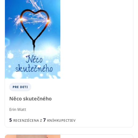
PRE DETI
Něco skutečného
Erin Watt
5
7
RECENZIÍ
CENA Z
KNÍHKUPECTIEV