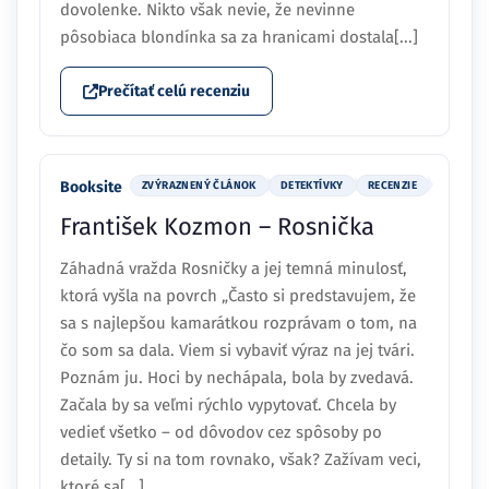
dovolenke. Nikto však nevie, že nevinne
pôsobiaca blondínka sa za hranicami dostala[...]
Prečítať celú recenziu
Booksite
ZVÝRAZNENÝ ČLÁNOK
DETEKTÍVKY
RECENZIE
František Kozmon – Rosnička
Záhadná vražda Rosničky a jej temná minulosť,
ktorá vyšla na povrch „Často si predstavujem, že
sa s najlepšou kamarátkou rozprávam o tom, na
čo som sa dala. Viem si vybaviť výraz na jej tvári.
Poznám ju. Hoci by nechápala, bola by zvedavá.
Začala by sa veľmi rýchlo vypytovať. Chcela by
vedieť všetko – od dôvodov cez spôsoby po
detaily. Ty si na tom rovnako, však? Zažívam veci,
ktoré sa[...]