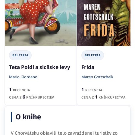
BELETRIA
BELETRIA
Teta Poldi a sicílske levy
Frida
Mario Giordano
Maren Gottschalk
1
1
RECENCIA
RECENCIA
6
1
CENA Z
KNÍHKUPECTIEV
CENA Z
KNÍHKUPECTVA
O knihe
V Chorvátsku objavili telo zavraždenej turistky zo