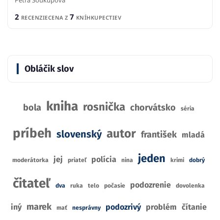
Petra Soukupová
2
7
RECENZIE
CENA Z
KNÍHKUPECTIEV
Obláčik slov
kniha
rosnička
bola
chorvátsko
séria
príbeh
autor
slovenský
františek
mladá
jeden
jej
polícia
moderátorka
priateľ
nina
krimi
dobrý
čitateľ
podozrenie
dva
ruka
telo
počasie
dovolenka
marek
iný
podozrivý
problém
čítanie
mať
nesprávny