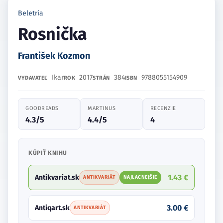
Beletria
Rosnička
František Kozmon
Ikar
2017
384
9788055154909
VYDAVATEĽ
ROK
STRÁN
ISBN
GOODREADS
MARTINUS
RECENZIE
4.3/5
4.4/5
4
KÚPIŤ KNIHU
1.43 €
Antikvariat.sk
ANTIKVARIÁT
NAJLACNEJŠIE
3.00 €
Antiqart.sk
ANTIKVARIÁT