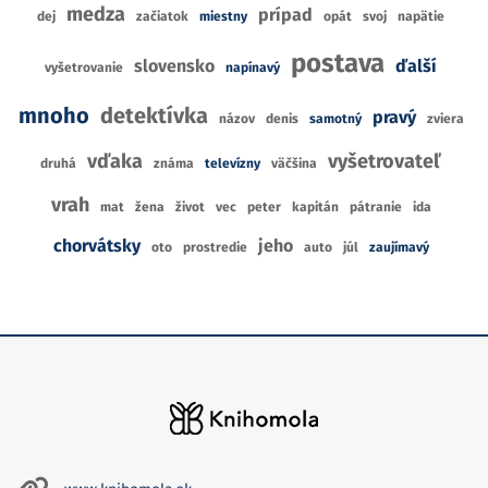
medza
prípad
dej
začiatok
miestny
opát
svoj
napätie
postava
slovensko
ďalší
vyšetrovanie
napínavý
mnoho
detektívka
pravý
názov
denis
samotný
zviera
vďaka
vyšetrovateľ
druhá
známa
televízny
väčšina
vrah
mat
žena
život
vec
peter
kapitán
pátranie
ida
chorvátsky
jeho
oto
prostredie
auto
júl
zaujímavý