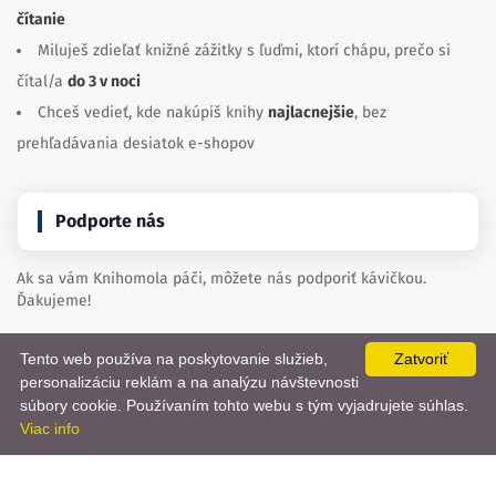
čítanie
Miluješ zdieľať knižné zážitky s ľuďmi, ktorí chápu, prečo si
čítal/a
do 3 v noci
Chceš vedieť, kde nakúpiš knihy
najlacnejšie
, bez
prehľadávania desiatok e-shopov
Podporte nás
Ak sa vám Knihomola páči, môžete nás podporiť kávičkou.
Ďakujeme!
Tento web používa na poskytovanie služieb,
Zatvoriť
Kúpte nám kávu
personalizáciu reklám a na analýzu návštevnosti
📨
súbory cookie. Používaním tohto webu s tým vyjadrujete súhlas.
Viac info