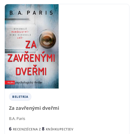
BELETRIA
Za zavřenými dveřmi
B.A. Paris
6
8
RECENZIÍ
CENA Z
KNÍHKUPECTIEV