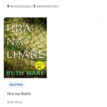
9
5
RECENZIÍ
CENA Z
KNÍHKUPECTIEV
BELETRIA
Hra na lháře
Ruth Ware