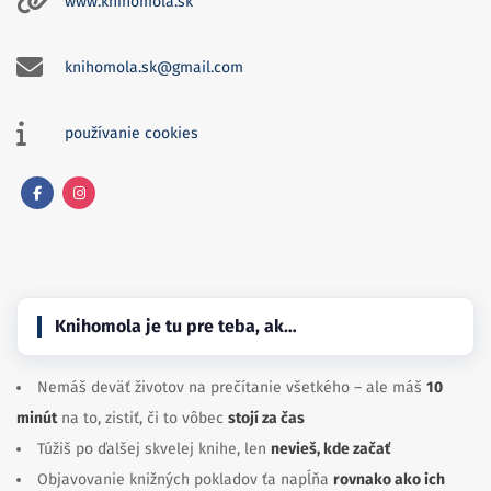
www.knihomola.sk
knihomola.sk@gmail.com
používanie cookies
Facebook
Instagram
Knihomola je tu pre teba, ak…
Nemáš deväť životov na prečítanie všetkého – ale máš
10
minút
na to, zistiť, či to vôbec
stojí za čas
Túžiš po ďalšej skvelej knihe, len
nevieš, kde začať
Objavovanie knižných pokladov ťa napĺňa
rovnako ako ich