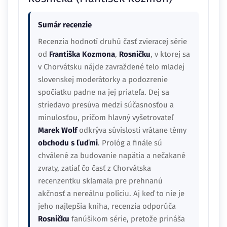
Sumár recenzie
Recenzia hodnotí druhú časť zvieracej série
od
Františka Kozmona
,
Rosničku
, v ktorej sa
v Chorvátsku nájde zavraždené telo mladej
slovenskej moderátorky a podozrenie
spočiatku padne na jej priateľa. Dej sa
striedavo presúva medzi súčasnosťou a
minulosťou, pričom hlavný vyšetrovateľ
Marek Wolf
odkrýva súvislosti vrátane témy
obchodu s ľuďmi
. Prológ a finále sú
chválené za budovanie napätia a nečakané
zvraty, zatiaľ čo časť z Chorvátska
recenzentku sklamala pre prehnanú
akčnosť a nereálnu políciu. Aj keď to nie je
jeho najlepšia kniha, recenzia odporúča
Rosničku
fanúšikom série, pretože prináša