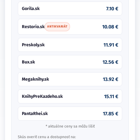
7.10 €
Gorila.sk
10.08 €
Restorio.sk
ANTIKVARIÁT
11.91 €
Preskoly.sk
12.56 €
Bux.sk
13.92 €
Megaknihy.sk
15.11 €
KnihyPreKazdeho.sk
17.85 €
PantaRhei.sk
* aktuálne ceny sa môžu líšiť
Skús overiť cenu a dostupnosť na: