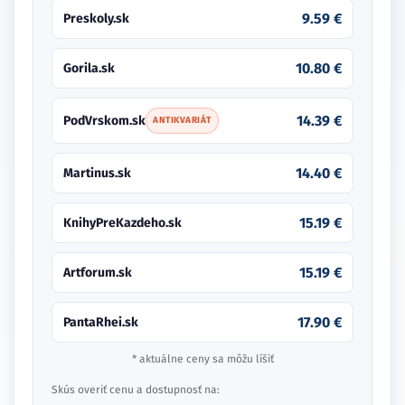
9.59 €
Preskoly.sk
10.80 €
Gorila.sk
14.39 €
PodVrskom.sk
ANTIKVARIÁT
14.40 €
Martinus.sk
15.19 €
KnihyPreKazdeho.sk
15.19 €
Artforum.sk
17.90 €
PantaRhei.sk
* aktuálne ceny sa môžu líšiť
Skús overiť cenu a dostupnosť na: