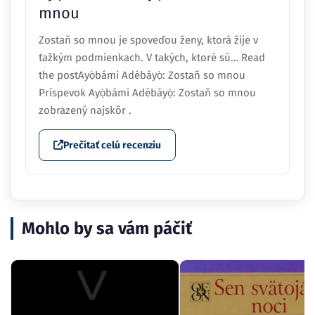
mnou
Zostaň so mnou je spoveďou ženy, ktorá žije v
ťažkým podmienkach. V takých, ktoré sú… Read
the postAyọ̀bámi Adébáyọ̀: Zostaň so mnou
Príspevok Ayọ̀bámi Adébáyọ̀: Zostaň so mnou
zobrazený najskôr .
Prečítať celú recenziu
Mohlo by sa vám páčiť