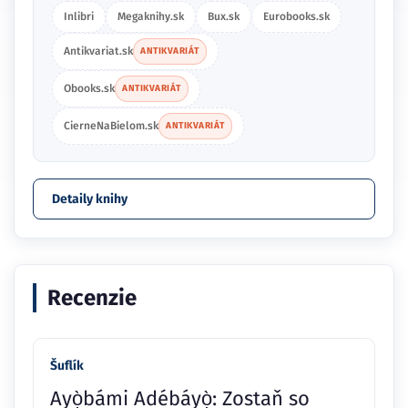
Inlibri
Megaknihy.sk
Bux.sk
Eurobooks.sk
Antikvariat.sk
ANTIKVARIÁT
Obooks.sk
ANTIKVARIÁT
CierneNaBielom.sk
ANTIKVARIÁT
Detaily knihy
Recenzie
Šuflík
Ayọ̀bámi Adébáyọ̀: Zostaň so