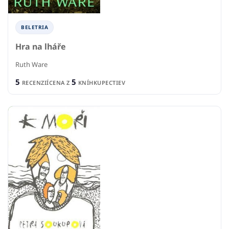
BELETRIA
Hra na lháře
Ruth Ware
5
5
RECENZIÍ
CENA Z
KNÍHKUPECTIEV