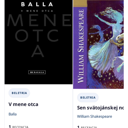
BELETRIA
BELETRIA
V mene otca
Sen svätojánskej noc
Balla
William Shakespeare
1
1
RECENCIA
RECENCIA