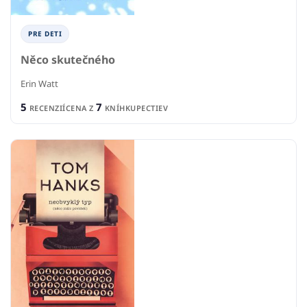
PRE DETI
Něco skutečného
Erin Watt
5
7
RECENZIÍ
CENA Z
KNÍHKUPECTIEV