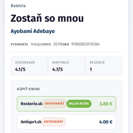
Beletria
Zostaň so mnou
Ayobami Adebayo
Inaque
2019
9788082070364
VYDAVATEĽ
ROK
ISBN
GOODREADS
MARTINUS
RECENZIE
4.1/5
4.7/5
1
KÚPIŤ KNIHU
3.80 €
Restorio.sk
ANTIKVARIÁT
NAJLACNEJŠIE
4.00 €
Antiqart.sk
ANTIKVARIÁT