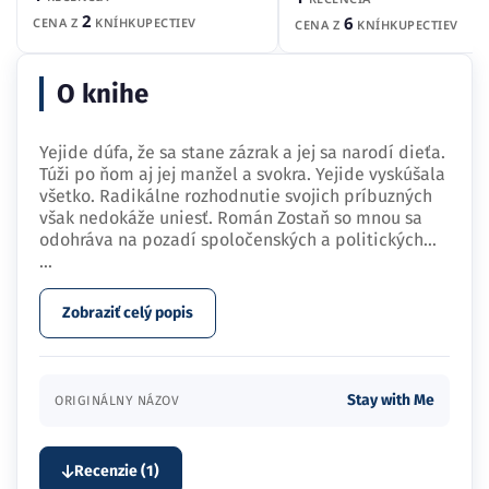
2
6
CENA Z
KNÍHKUPECTIEV
CENA Z
KNÍHKUPECTIEV
O knihe
Yejide dúfa, že sa stane zázrak a jej sa narodí dieťa.
Túži po ňom aj jej manžel a svokra. Yejide vyskúšala
všetko. Radikálne rozhodnutie svojich príbuzných
však nedokáže uniesť. Román Zostaň so mnou sa
odohráva na pozadí spoločenských a politických…
...
Zobraziť celý popis
Stay with Me
ORIGINÁLNY NÁZOV
Recenzie (1)