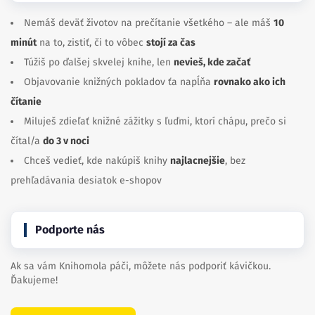
Nemáš deväť životov na prečítanie všetkého – ale máš
10
minút
na to, zistiť, či to vôbec
stojí za čas
Túžiš po ďalšej skvelej knihe, len
nevieš, kde začať
Objavovanie knižných pokladov ťa napĺňa
rovnako ako ich
čítanie
Miluješ zdieľať knižné zážitky s ľuďmi, ktorí chápu, prečo si
čítal/a
do 3 v noci
Chceš vedieť, kde nakúpiš knihy
najlacnejšie
, bez
prehľadávania desiatok e-shopov
Podporte nás
Ak sa vám Knihomola páči, môžete nás podporiť kávičkou.
Ďakujeme!