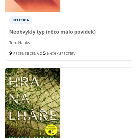
BELETRIA
Neobvyklý typ (něco málo povídek)
Tom Hanks
9
5
RECENZIÍ
CENA Z
KNÍHKUPECTIEV