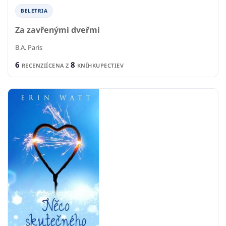
BELETRIA
Za zavřenými dveřmi
B.A. Paris
6
8
RECENZIÍ
CENA Z
KNÍHKUPECTIEV