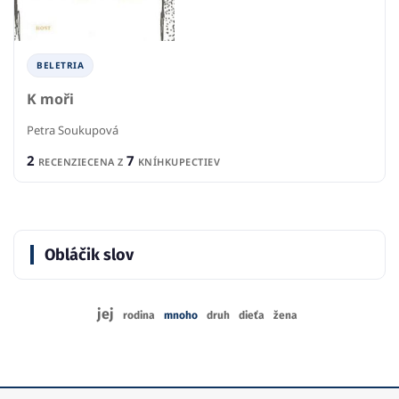
BELETRIA
K moři
Petra Soukupová
2
7
RECENZIE
CENA Z
KNÍHKUPECTIEV
Obláčik slov
jej
rodina
mnoho
druh
dieťa
žena