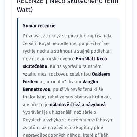
RECENZE | Něco skutečného (Erin
Watt)
Sumár recenzie
Přiznává, že i když se původně zapřísahala,
že sérii Royal nepodlehne, po přečtení se
rychle nechala strhnout a stejně podlehla i
novince autorské dvojice
Erin Watt
Něco
skutečného
. Kniha vypráví o falešném
vztahu mezi rockovou celebritou
Oakleym
Fordem
a „normální“ dívkou
Vaughn
Bennettovou
, používá osvědčená klišé
(nafoukaný rebel versus obětavá hrdinka),
ale přesto je
náladově čtivá a návyková
.
Vyprávění je uhlazenější než série o
Royalech a vyhýbá se extrémním vztahovým
zvratům, až na závěrečné kapitoly plné
nepravděpodobných náhod, které příběh