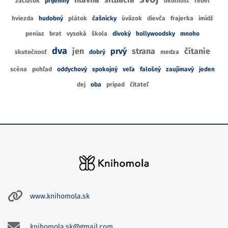
začiatok
príjemný
okolnosť
rebel
hviezda
hudobný
plátok
čašnícky
úväzok
dievča
frajerka
imidž
peniaz
brat
vysoká
škola
divoký
hollywoodsky
mnoho
dva
jen
prvý
strana
čítanie
skutočnosť
dobrý
medza
scéna
pohľad
oddychový
spokojný
veľa
falošný
zaujímavý
jeden
dej
oba
prípad
čitateľ
www.knihomola.sk
knihomola.sk@gmail.com