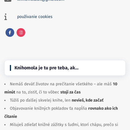
používanie cookies
Facebook
Instagram
Knihomola je tu pre teba, ak…
Nemáš deväť životov na prečítanie všetkého – ale máš
10
minút
na to, zistiť, či to vôbec
stojí za čas
Túžiš po ďalšej skvelej knihe, len
nevieš, kde začať
Objavovanie knižných pokladov ťa napĺňa
rovnako ako ich
čítanie
Miluješ zdieľať knižné zážitky s ľuďmi, ktorí chápu, prečo si