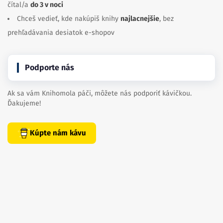
čítal/a
do 3 v noci
Chceš vedieť, kde nakúpiš knihy
najlacnejšie
, bez
prehľadávania desiatok e-shopov
Podporte nás
Ak sa vám Knihomola páči, môžete nás podporiť kávičkou.
Ďakujeme!
Kúpte nám kávu