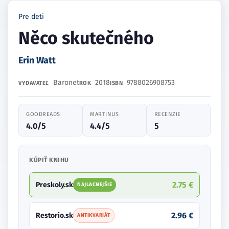
Pre deti
Něco skutečného
Erin Watt
Baronet
2018
9788026908753
VYDAVATEĽ
ROK
ISBN
GOODREADS
MARTINUS
RECENZIE
4.0/5
4.4/5
5
KÚPIŤ KNIHU
2.75 €
Preskoly.sk
NAJLACNEJŠIE
2.96 €
Restorio.sk
ANTIKVARIÁT