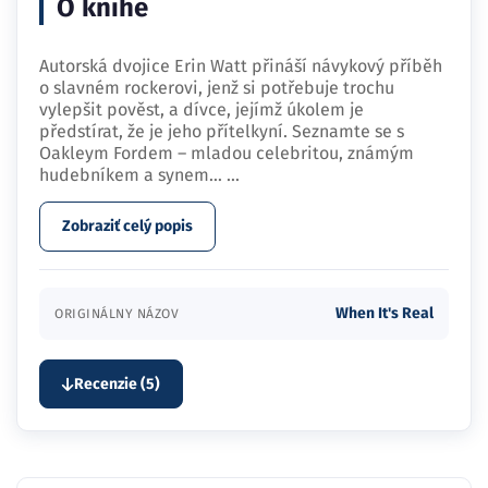
O knihe
Autorská dvojice Erin Watt přináší návykový příběh
o slavném rockerovi, jenž si potřebuje trochu
vylepšit pověst, a dívce, jejímž úkolem je
předstírat, že je jeho přítelkyní. Seznamte se s
Oakleym Fordem – mladou celebritou, známým
hudebníkem a synem…
...
Zobraziť celý popis
When It's Real
ORIGINÁLNY NÁZOV
Recenzie (5)