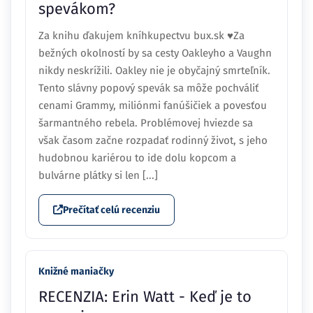
spevákom?
Za knihu ďakujem kníhkupectvu bux.sk ♥Za
bežných okolností by sa cesty Oakleyho a Vaughn
nikdy neskrížili. Oakley nie je obyčajný smrteľník.
Tento slávny popový spevák sa môže pochváliť
cenami Grammy, miliónmi fanúšičiek a povesťou
šarmantného rebela. Problémovej hviezde sa
však časom začne rozpadať rodinný život, s jeho
hudobnou kariérou to ide dolu kopcom a
bulvárne plátky si len [...]
Prečítať celú recenziu
Knižné maniačky
RECENZIA: Erin Watt - Keď je to