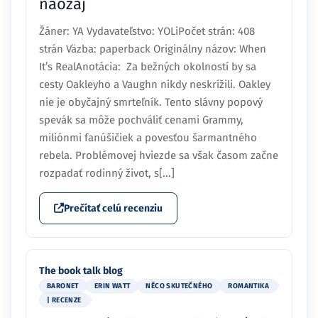
naozaj
Žáner: YA Vydavateľstvo: YOLiPočet strán: 408
strán Väzba: paperback Originálny názov: When
It’s RealAnotácia: Za bežných okolností by sa
cesty Oakleyho a Vaughn nikdy neskrížili. Oakley
nie je obyčajný smrteľník. Tento slávny popový
spevák sa môže pochváliť cenami Grammy,
miliónmi fanúšičiek a povesťou šarmantného
rebela. Problémovej hviezde sa však časom začne
rozpadať rodinný život, s[...]
Prečítať celú recenziu
The book talk blog
BARONET
ERIN WATT
NĚCO SKUTEČNÉHO
ROMANTIKA
| RECENZE