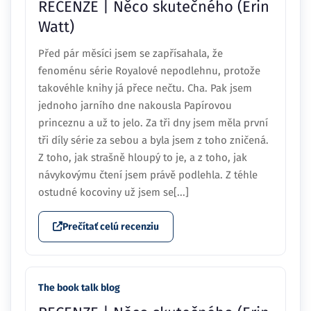
RECENZE | Něco skutečného (Erin
Watt)
Před pár měsíci jsem se zapřísahala, že
fenoménu série Royalové nepodlehnu, protože
takovéhle knihy já přece nečtu. Cha. Pak jsem
jednoho jarního dne nakousla Papírovou
princeznu a už to jelo. Za tři dny jsem měla první
tři díly série za sebou a byla jsem z toho zničená.
Z toho, jak strašně hloupý to je, a z toho, jak
návykovýmu čtení jsem právě podlehla. Z téhle
ostudné kocoviny už jsem se[...]
Prečítať celú recenziu
The book talk blog