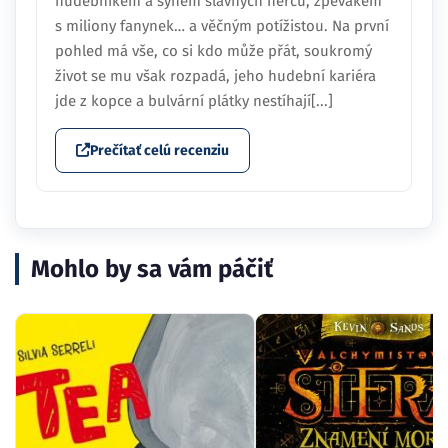
hudebníkem a synem slavných herců, zpěvákem
s miliony fanynek… a věčným potížistou. Na první
pohled má vše, co si kdo může přát, soukromý
život se mu však rozpadá, jeho hudební kariéra
jde z kopce a bulvární plátky nestíhají[...]
Prečítať celú recenziu
Mohlo by sa vám páčiť