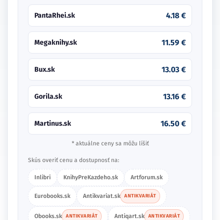
4.18 €
PantaRhei.sk
11.59 €
Megaknihy.sk
13.03 €
Bux.sk
13.16 €
Gorila.sk
16.50 €
Martinus.sk
* aktuálne ceny sa môžu líšiť
Skús overiť cenu a dostupnosť na:
Inlibri
KnihyPreKazdeho.sk
Artforum.sk
Eurobooks.sk
Antikvariat.sk
ANTIKVARIÁT
Obooks.sk
Antiqart.sk
ANTIKVARIÁT
ANTIKVARIÁT