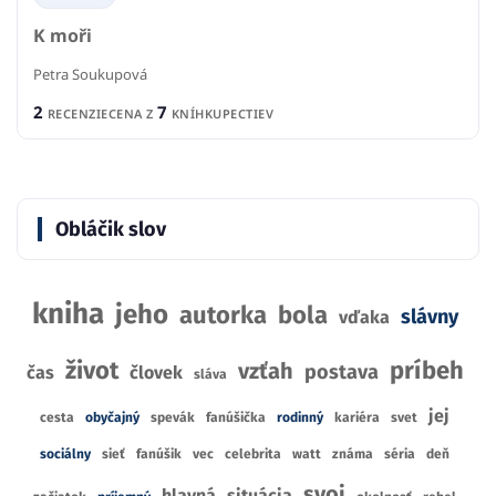
K moři
Petra Soukupová
2
7
RECENZIE
CENA Z
KNÍHKUPECTIEV
Obláčik slov
kniha
jeho
autorka
bola
slávny
vďaka
život
príbeh
vzťah
postava
čas
človek
sláva
jej
cesta
obyčajný
spevák
fanúšička
rodinný
kariéra
svet
sociálny
sieť
fanúšik
vec
celebrita
watt
známa
séria
deň
svoj
hlavná
situácia