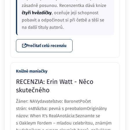
zásadně posunou. Recenzentka dává knize
čtyři hvězdičky
, oceňuje její schopnost
pobavit a odpočinout si při četbě a těší se
na další tituly autorů.
Prečítať celú recenziu
Knižné maniačky
RECENZIA: Erin Watt - Něco
skutečného
Žáner: NAVydavateľstvo: BaronetPočet
strán: 448Väzba: pevná s preobalomOriginálny
názov: When It's RealAnotácia:Seznamte se
s Oakleym Fordem – mladou celebritou, známým