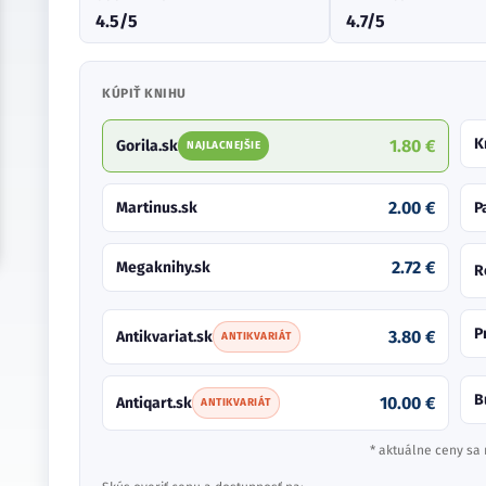
4.5/5
4.7/5
KÚPIŤ KNIHU
K
1.80 €
Gorila.sk
NAJLACNEJŠIE
2.00 €
Martinus.sk
P
2.72 €
Megaknihy.sk
R
P
3.80 €
Antikvariat.sk
ANTIKVARIÁT
B
10.00 €
Antiqart.sk
ANTIKVARIÁT
* aktuálne ceny sa 