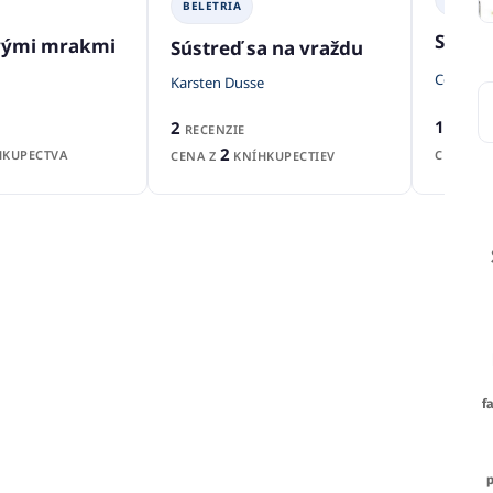
BELETRIA
Slyším
vými mrakmi
Sústreď sa na vraždu
Connie Wi
Karsten Dusse
1
2
RECEN
RECENZIE
2
CENA Z
KUPECTVA
CENA Z
KNÍHKUPECTIEV
f
p