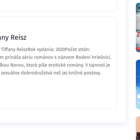
any Reisz
 Tiffany ReiszRok vydania: 2020Počet strán:
nám prináša sériu románov s názvom Rodení hriešnici.
kou Norou, ktorá píše erotické romány. V tajnosti je
 sexuálne dobrodružstvá než jej knižné postavy.