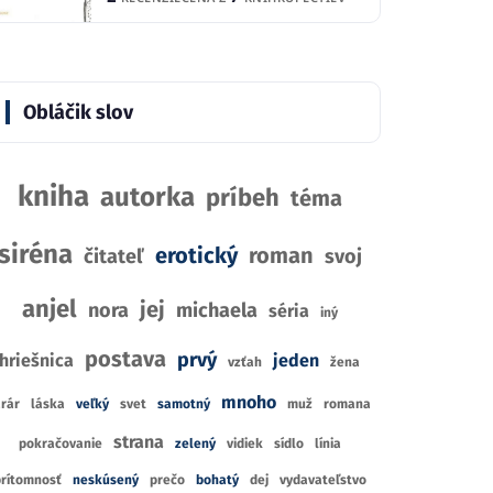
B
Město z kostí
 tě všude
Ti
Cassandra Clare
llis
Abb
Obláčik slov
3
1
RECENZIE
CIA
R
4
2
CENA Z
KNÍHKUPECTIEV
KNÍHKUPECTIEV
CE
kniha
autorka
príbeh
téma
siréna
erotický
roman
čitateľ
svoj
anjel
jej
nora
michaela
séria
iný
postava
prvý
hriešnica
jeden
vzťah
žena
mnoho
arár
láska
veľký
svet
samotný
muž
romana
strana
pokračovanie
zelený
vidiek
sídlo
línia
rítomnosť
neskúsený
prečo
bohatý
dej
vydavateľstvo