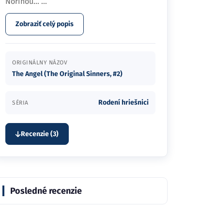
Norinou…
...
Zobraziť celý popis
ORIGINÁLNY NÁZOV
The Angel (The Original Sinners, #2)
Rodení hriešnici
SÉRIA
Recenzie (3)
Posledné recenzie