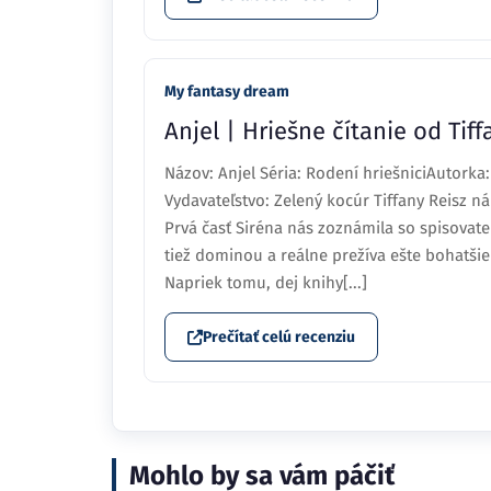
My fantasy dream
Anjel | Hriešne čítanie od Tiff
Názov: Anjel Séria: Rodení hriešniciAutorka:
Vydavateľstvo: Zelený kocúr Tiffany Reisz 
Prvá časť Siréna nás zoznámila so spisovateľ
tiež dominou a reálne prežíva ešte bohatšie
Napriek tomu, dej knihy[...]
Prečítať celú recenziu
Mohlo by sa vám páčiť