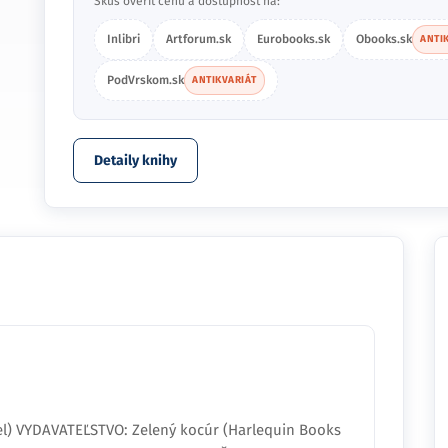
Skús overiť cenu a dostupnosť na:
Inlibri
Artforum.sk
Eurobooks.sk
Obooks.sk
ANTI
PodVrskom.sk
ANTIKVARIÁT
Detaily knihy
gel) VYDAVATEĽSTVO: Zelený kocúr (Harlequin Books