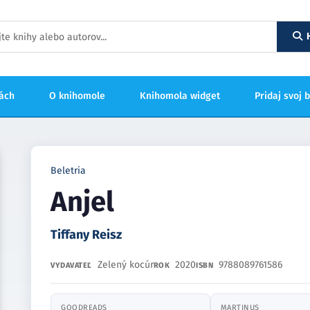
hách
O knihomole
Knihomola widget
Pridaj svoj 
Beletria
Anjel
Tiffany Reisz
Zelený kocúr
2020
9788089761586
VYDAVATEĽ
ROK
ISBN
GOODREADS
MARTINUS