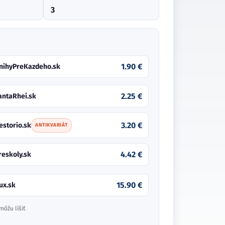
3
1.90 €
nihyPreKazdeho.sk
2.25 €
antaRhei.sk
3.20 €
estorio.sk
ANTIKVARIÁT
4.42 €
reskoly.sk
15.90 €
ux.sk
môžu líšiť