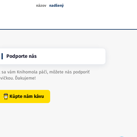
názov
nadšený
Podporte nás
 sa vám Knihomola páči, môžete nás podporiť
vičkou. Ďakujeme!
Kúpte nám kávu