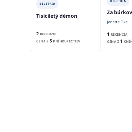
BELETRIA
BELETRIA
Za búrko
Tisíciletý démon
Janette Oke
2
1
RECENZIE
RECENCIA
5
1
CENA Z
KNÍHKUPECTIEV
CENA Z
KNÍH