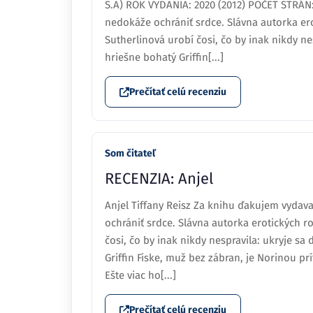
S.A) ROK VYDANIA: 2020 (2012) POČET STRÁN
nedokáže ochrániť srdce. Slávna autorka er
Sutherlinová urobí čosi, čo by inak nikdy nes
hriešne bohatý Griffin[...]
Prečítať celú recenziu
Som čitateľ
RECENZIA: Anjel
Anjel Tiffany Reisz Za knihu ďakujem vydav
ochrániť srdce. Slávna autorka erotických 
čosi, čo by inak nikdy nespravila: ukryje sa 
Griffin Fiske, muž bez zábran, je Norinou 
Ešte viac ho[...]
Prečítať celú recenziu