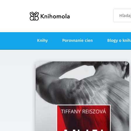
Knihy
Porovnanie cien
Blogy o kni