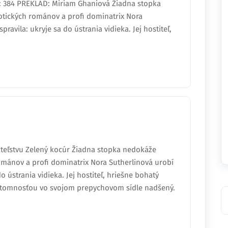
: 384 PREKLAD: Miriam Ghaniová Žiadna stopka
otických románov a profi dominatrix Nora
pravila: ukryje sa do ústrania vidieka. Jej hostiteľ,
ateľstvu Zelený kocúr Žiadna stopka nedokáže
románov a profi dominatrix Nora Sutherlinová urobí
do ústrania vidieka. Jej hostiteľ, hriešne bohatý
prítomnosťou vo svojom prepychovom sídle nadšený.