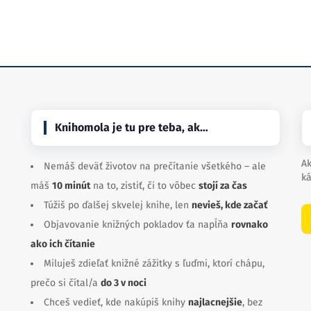
Knihomola je tu pre teba, ak…
Ak
Nemáš deväť životov na prečítanie všetkého – ale
ká
máš
10 minút
na to, zistiť, či to vôbec
stojí za čas
Túžiš po ďalšej skvelej knihe, len
nevieš, kde začať
Objavovanie knižných pokladov ťa napĺňa
rovnako
ako ich čítanie
Miluješ zdieľať knižné zážitky s ľuďmi, ktorí chápu,
prečo si čítal/a
do 3 v noci
Chceš vedieť, kde nakúpiš knihy
najlacnejšie
, bez