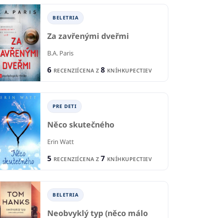
BELETRIA
Za zavřenými dveřmi
B.A. Paris
6
8
RECENZIÍ
CENA Z
KNÍHKUPECTIEV
PRE DETI
Něco skutečného
Erin Watt
5
7
RECENZIÍ
CENA Z
KNÍHKUPECTIEV
BELETRIA
Neobvyklý typ (něco málo