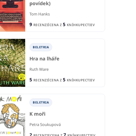
povídek)
Tom Hanks
9
5
RECENZIÍ
CENA Z
KNÍHKUPECTIEV
BELETRIA
Hra na lháře
Ruth Ware
5
5
RECENZIÍ
CENA Z
KNÍHKUPECTIEV
BELETRIA
K moři
Petra Soukupová
2
7
BELETRIA
RECENZIE
CENA Z
KNÍHKUPECTIEV
IA