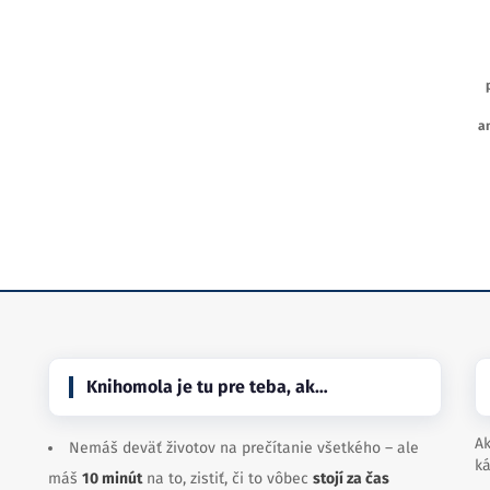
a
Knihomola je tu pre teba, ak…
Ak
Nemáš deväť životov na prečítanie všetkého – ale
ká
máš
10 minút
na to, zistiť, či to vôbec
stojí za čas