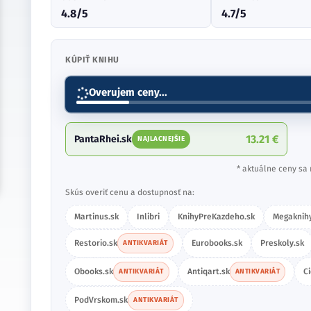
4.8/5
4.7/5
KÚPIŤ KNIHU
Overujem ceny...
13.21 €
PantaRhei.sk
NAJLACNEJŠIE
* aktuálne ceny sa 
Skús overiť cenu a dostupnosť na:
Martinus.sk
Inlibri
KnihyPreKazdeho.sk
Megaknihy
Restorio.sk
Eurobooks.sk
Preskoly.sk
ANTIKVARIÁT
Obooks.sk
Antiqart.sk
C
ANTIKVARIÁT
ANTIKVARIÁT
PodVrskom.sk
ANTIKVARIÁT