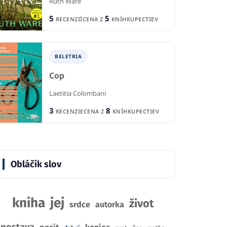
Ruth Ware
5
5
RECENZIÍ
CENA Z
KNÍHKUPECTIEV
PRE DETI A MLÁDEŽ
TI A MLÁDEŽ
Veľké vianočné
P
BELETRIA
prekvapenie
v atlas smrtících
St
Cop
Ag Jatkowska Julia Boehme
Mar
 Cowell
Laetitia Colombani
1
2
3
8
RECENCIA
R
RECENZIE
CENA Z
KNÍHKUPECTIEV
CIA
9
CENA Z
KNÍHKUPECTIEV
7
CE
KNÍHKUPECTIEV
Obláčik slov
kniha
jej
život
srdce
autorka