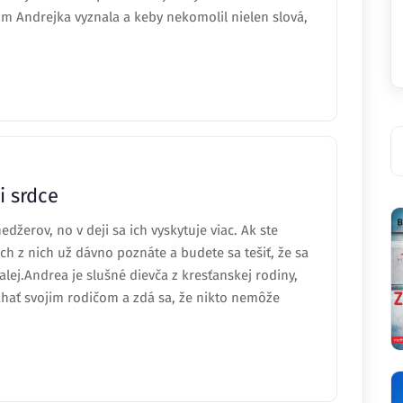
m Andrejka vyznala a keby nekomolil nielen slová,
i srdce
džerov, no v deji sa ich vyskytuje viac. Ak ste
h z nich už dávno poznáte a budete sa tešiť, že sa
lej.Andrea je slušné dievča z kresťanskej rodiny,
áhať svojim rodičom a zdá sa, že nikto nemôže