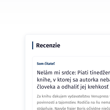
Recenzie
Som čitateľ
Nelám mi srdce: Piati tínedžer
knihe, v ktorej sa autorka ne
človeka a odhaliť jej krehkosť
Za knihu ďakujem vydavateľstvu Venupress 
povinností a tajomstiev. Rodičia na ňu nemaj
strápňuje. Navyše frajer Boris očividne nie