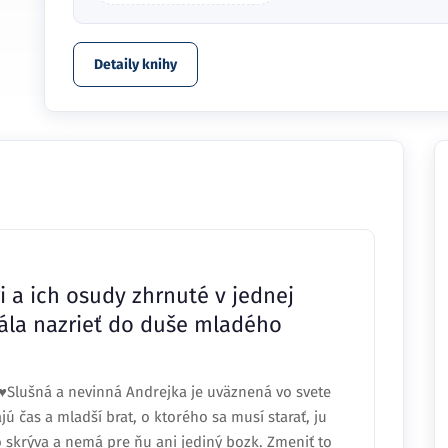
Detaily knihy
i a ich osudy zhrnuté v jednej
bála nazrieť do duše mladého
♥Slušná a nevinná Andrejka je uväznená vo svete
ú čas a mladší brat, o ktorého sa musí starať, ju
čo skrýva a nemá pre ňu ani jediný bozk. Zmeniť to