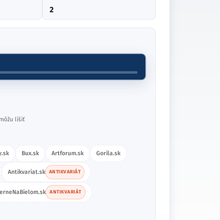
2
môžu líšiť
.sk
Bux.sk
Artforum.sk
Gorila.sk
Antikvariat.sk
ANTIKVARIÁT
ierneNaBielom.sk
ANTIKVARIÁT