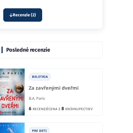
Recenzie (2)
Posledné recenzie
BELETRIA
Za zavřenými dveřmi
B.A. Paris
6
8
RECENZIÍ
CENA Z
KNÍHKUPECTIEV
PRE DETI