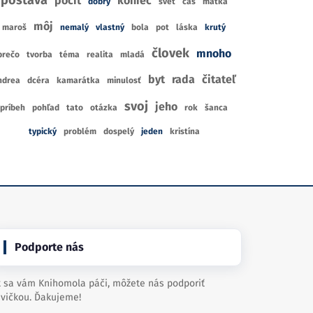
postava
pocit
koniec
dobrý
svet
čas
matka
môj
maroš
nemalý
vlastný
bola
pot
láska
krutý
človek
mnoho
prečo
tvorba
téma
realita
mladá
byt
rada
čitateľ
ndrea
dcéra
kamarátka
minulosť
svoj
jeho
príbeh
pohľad
tato
otázka
rok
šanca
typický
problém
dospelý
jeden
kristína
Podporte nás
 sa vám Knihomola páči, môžete nás podporiť
vičkou. Ďakujeme!