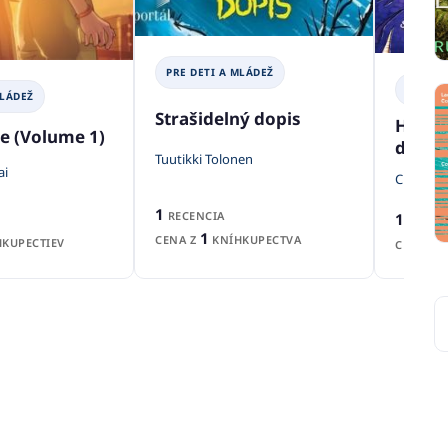
PRE DETI A MLÁDEŽ
PRE DE
MLÁDEŽ
Strašidelný dopis
Hrdinů
e (Volume 1)
draků
Tuutikki Tolonen
ai
Cressida
1
RECENCIA
1
RECEN
1
CENA Z
KNÍHKUPECTVA
KUPECTIEV
CENA Z