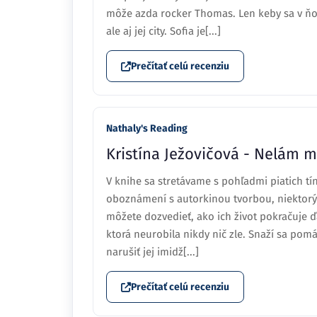
môže azda rocker Thomas. Len keby sa v ňo
ale aj jej city. Sofia je[...]
Prečítať celú recenziu
Nathaly's Reading
Kristína Ježovičová - Nelám m
V knihe sa stretávame s pohľadmi piatich tíne
oboznámení s autorkinou tvorbou, niektorýc
môžete dozvedieť, ako ich život pokračuje ďa
ktorá neurobila nikdy nič zle. Snaží sa pom
narušiť jej imidž[...]
Prečítať celú recenziu