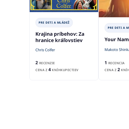
PRE DETI A MLÁDEŽ
PRE DETI A 
Krajina príbehov: Za
Your Nam
hranice kráľovstiev
Makoto Shink
Chris Colfer
1
2
RECENCIA
RECENZIE
2
4
CENA Z
KNÍH
CENA Z
KNÍHKUPECTIEV