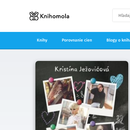
Knihy
Porovnanie cien
Blogy o kni