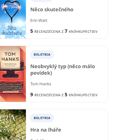
Něco skutečného
Erin Watt
5
7
RECENZIÍ
CENA Z
KNÍHKUPECTIEV
BELETRIA
Neobvyklý typ (něco málo
povídek)
Tom Hanks
9
5
RECENZIÍ
CENA Z
KNÍHKUPECTIEV
BELETRIA
Hra na lháře