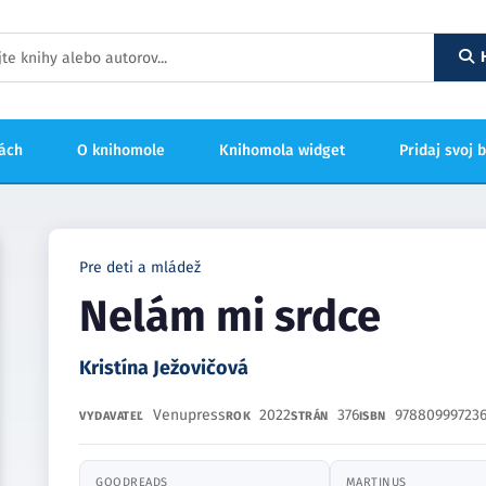
hách
O knihomole
Knihomola widget
Pridaj svoj 
Pre deti a mládež
Nelám mi srdce
Kristína Ježovičová
Venupress
2022
376
978809997236
VYDAVATEĽ
ROK
STRÁN
ISBN
GOODREADS
MARTINUS