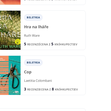
BELETRIA
Hra na lháře
Ruth Ware
5
5
RECENZIÍ
CENA Z
KNÍHKUPECTIEV
BELETRIA
Cop
Laetitia Colombani
3
8
RECENZIE
CENA Z
KNÍHKUPECTIEV