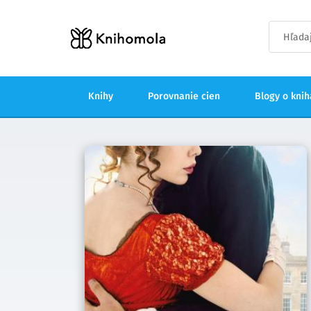
Knihy
Porovnanie cien
Blogy o kni