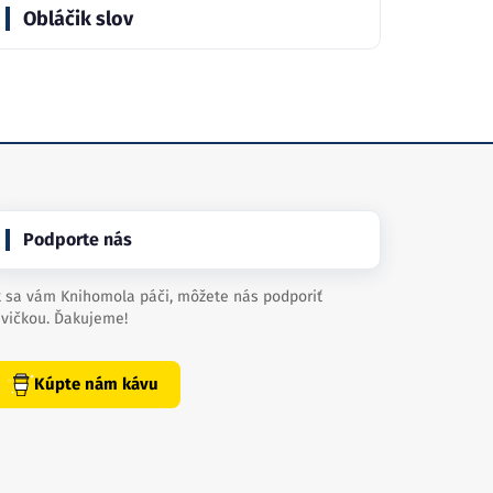
Obláčik slov
Podporte nás
 sa vám Knihomola páči, môžete nás podporiť
vičkou. Ďakujeme!
Kúpte nám kávu