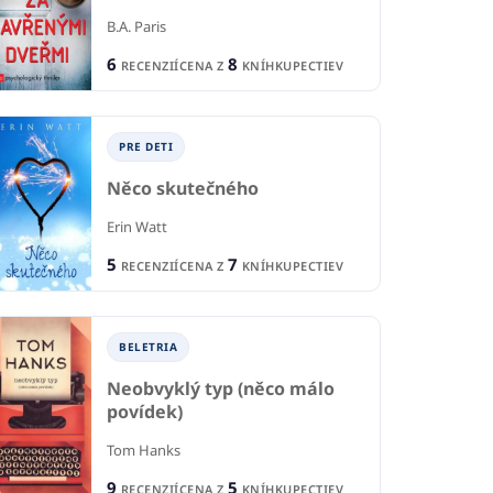
B.A. Paris
6
8
RECENZIÍ
CENA Z
KNÍHKUPECTIEV
IA
BELETRIA
B
PRE DETI
m
Lá
Strážkyňa príbehov
Něco skutečného
ži
le
Lisa Wingate
Erin Watt
C.J
5
7
RECENZIÍ
CENA Z
KNÍHKUPECTIEV
1
1
CIA
RECENCIA
R
1
6
KNÍHKUPECTVA
CENA Z
KNÍHKUPECTIEV
CE
BELETRIA
Neobvyklý typ (něco málo
povídek)
Tom Hanks
9
5
RECENZIÍ
CENA Z
KNÍHKUPECTIEV