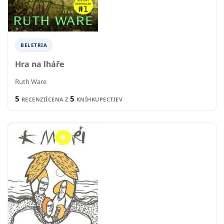
BELETRIA
Hra na lháře
Ruth Ware
5
5
RECENZIÍ
CENA Z
KNÍHKUPECTIEV