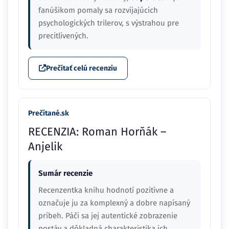
fanúšikom pomaly sa rozvíjajúcich
psychologických trilerov, s výstrahou pre
precitlivených.
Prečítať celú recenziu
Prečítané.sk
RECENZIA: Roman Horňák –
Anjelik
Sumár recenzie
Recenzentka knihu hodnotí pozitívne a
označuje ju za komplexný a dobre napísaný
príbeh. Páči sa jej autentické zobrazenie
postáv a dôkladná charakteristika ich