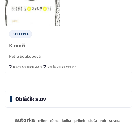
BELETRIA
K moři
Petra Soukupová
2
7
RECENZIE
CENA Z
KNÍHKUPECTIEV
Obláčik slov
autorka
triler
téma
kniha
príbeh
dieťa
rok
strana