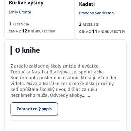
Búrlivé výšiny
Kadeti
Emily Brontë
Brandon Sanderson
1
2
RECENCIA
RECENZIE
12
11
CENA Z
KNÍHKUPECTIEV
CENA Z
KNÍHKUPECTIEV
O knihe
Z areálu základnej školy zmizlo dievčatko.
Tretiačka Natálka Blažejová. Jej spolužiačka
Sonička bola poslednou osobou, ktorá ju v ten deň
videla. Mávala Natálke cez okno školskej družiny,
keď opúšťala školský dvor, držiac za ruku
neznámeho muža. Odvtedy akoby…
...
Zobraziť celý popis