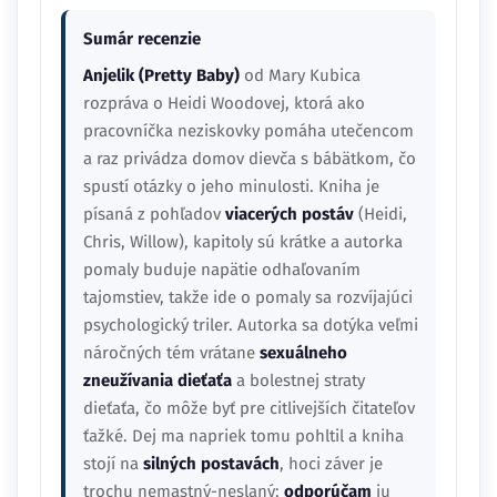
Sumár recenzie
Anjelik (Pretty Baby)
od Mary Kubica
rozpráva o Heidi Woodovej, ktorá ako
pracovníčka neziskovky pomáha utečencom
a raz privádza domov dievča s bábätkom, čo
spustí otázky o jeho minulosti. Kniha je
písaná z pohľadov
viacerých postáv
(Heidi,
Chris, Willow), kapitoly sú krátke a autorka
pomaly buduje napätie odhaľovaním
tajomstiev, takže ide o pomaly sa rozvíjajúci
psychologický triler. Autorka sa dotýka veľmi
náročných tém vrátane
sexuálneho
zneužívania dieťaťa
a bolestnej straty
dieťaťa, čo môže byť pre citlivejších čitateľov
ťažké. Dej ma napriek tomu pohltil a kniha
stojí na
silných postavách
, hoci záver je
trochu nemastný-neslaný;
odporúčam
ju