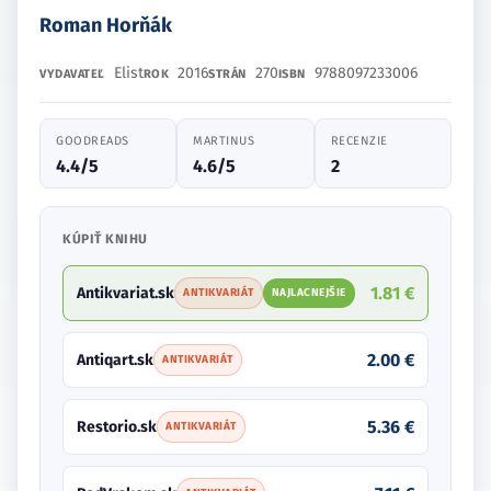
Roman Horňák
Elist
2016
270
9788097233006
VYDAVATEĽ
ROK
STRÁN
ISBN
GOODREADS
MARTINUS
RECENZIE
4.4/5
4.6/5
2
KÚPIŤ KNIHU
1.81 €
Antikvariat.sk
ANTIKVARIÁT
NAJLACNEJŠIE
2.00 €
Antiqart.sk
ANTIKVARIÁT
5.36 €
Restorio.sk
ANTIKVARIÁT