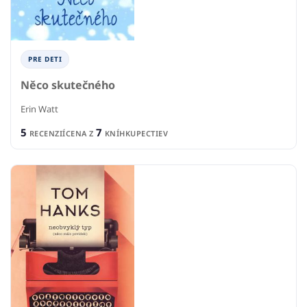
PRE DETI
Něco skutečného
Erin Watt
5
7
RECENZIÍ
CENA Z
KNÍHKUPECTIEV