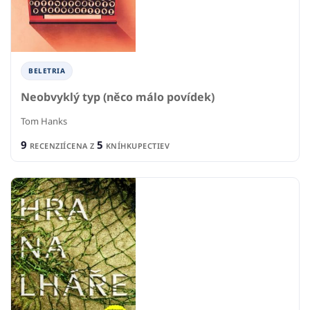
BELETRIA
Neobvyklý typ (něco málo povídek)
Tom Hanks
9
5
RECENZIÍ
CENA Z
KNÍHKUPECTIEV