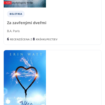
BELETRIA
Za zavřenými dveřmi
B.A. Paris
6
8
RECENZIÍ
CENA Z
KNÍHKUPECTIEV