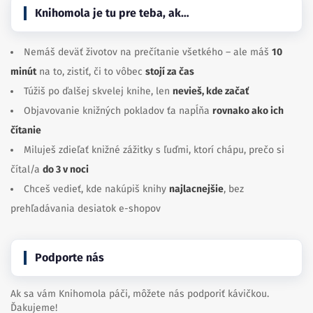
Knihomola je tu pre teba, ak…
Nemáš deväť životov na prečítanie všetkého – ale máš
10
minút
na to, zistiť, či to vôbec
stojí za čas
Túžiš po ďalšej skvelej knihe, len
nevieš, kde začať
Objavovanie knižných pokladov ťa napĺňa
rovnako ako ich
čítanie
Miluješ zdieľať knižné zážitky s ľuďmi, ktorí chápu, prečo si
čítal/a
do 3 v noci
Chceš vedieť, kde nakúpiš knihy
najlacnejšie
, bez
prehľadávania desiatok e-shopov
Podporte nás
Ak sa vám Knihomola páči, môžete nás podporiť kávičkou.
Ďakujeme!