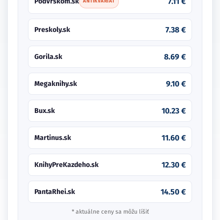
7.11 €
PodVrskom.sk
ANTIKVARIÁT
7.38 €
Preskoly.sk
8.69 €
Gorila.sk
9.10 €
Megaknihy.sk
10.23 €
Bux.sk
11.60 €
Martinus.sk
12.30 €
KnihyPreKazdeho.sk
14.50 €
PantaRhei.sk
* aktuálne ceny sa môžu líšiť