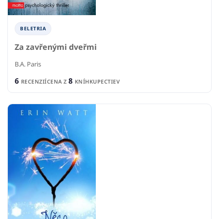
BELETRIA
Za zavřenými dveřmi
B.A. Paris
6
8
RECENZIÍ
CENA Z
KNÍHKUPECTIEV