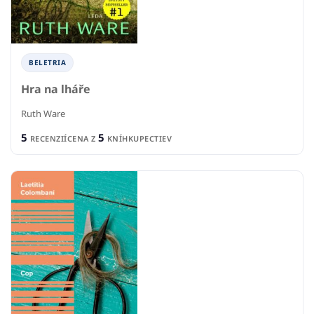
BELETRIA
Hra na lháře
Ruth Ware
5
5
RECENZIÍ
CENA Z
KNÍHKUPECTIEV