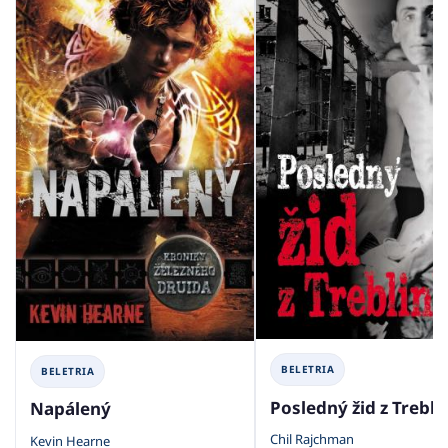
BELETRIA
BELETRIA
Posledný žid z Trebli
Napálený
Chil Rajchman
Kevin Hearne