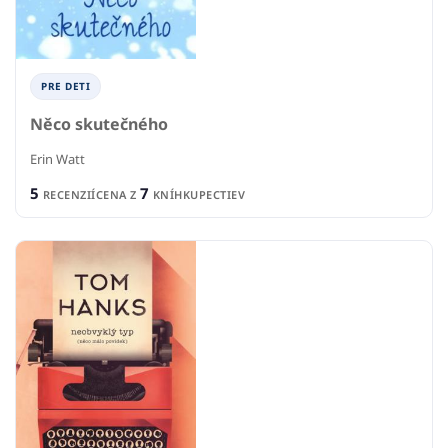
PRE DETI
Něco skutečného
Erin Watt
5
7
RECENZIÍ
CENA Z
KNÍHKUPECTIEV