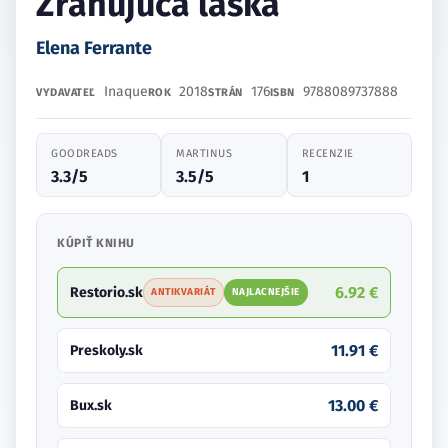
Zraňujúca láska
Elena Ferrante
Inaque
2018
176
9788089737888
VYDAVATEĽ
ROK
STRÁN
ISBN
GOODREADS
MARTINUS
RECENZIE
3.3/5
3.5/5
1
KÚPIŤ KNIHU
6.92 €
Restorio.sk
ANTIKVARIÁT
NAJLACNEJŠIE
11.91 €
Preskoly.sk
13.00 €
Bux.sk