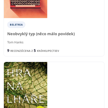
BELETRIA
Neobvyklý typ (něco málo povídek)
Tom Hanks
9
5
RECENZIÍ
CENA Z
KNÍHKUPECTIEV