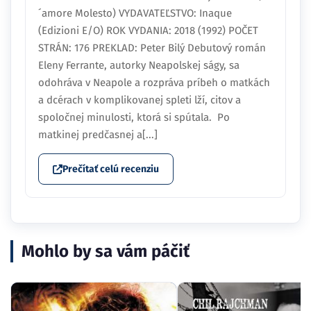
´amore Molesto) VYDAVATEĽSTVO: Inaque
(Edizioni E/O) ROK VYDANIA: 2018 (1992) POČET
STRÁN: 176 PREKLAD: Peter Bilý Debutový román
Eleny Ferrante, autorky Neapolskej ságy, sa
odohráva v Neapole a rozpráva príbeh o matkách
a dcérach v komplikovanej spleti lží, citov a
spoločnej minulosti, ktorá si spútala. Po
matkinej predčasnej a[...]
Prečítať celú recenziu
Mohlo by sa vám páčiť