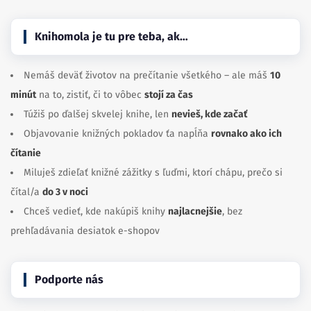
Knihomola je tu pre teba, ak…
Nemáš deväť životov na prečítanie všetkého – ale máš
10
minút
na to, zistiť, či to vôbec
stojí za čas
Túžiš po ďalšej skvelej knihe, len
nevieš, kde začať
Objavovanie knižných pokladov ťa napĺňa
rovnako ako ich
čítanie
Miluješ zdieľať knižné zážitky s ľuďmi, ktorí chápu, prečo si
čítal/a
do 3 v noci
Chceš vedieť, kde nakúpiš knihy
najlacnejšie
, bez
prehľadávania desiatok e-shopov
Podporte nás