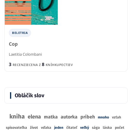
BELETRIA
Cop
Laetitia Colombani
3
8
RECENZIE
CENA Z
KNÍHKUPECTIEV
Obláčik slov
kniha
elena
matka
autorka
príbeh
mnoho
vzťah
spisovateľka
život
vďaka
jeden
čitateľ
veľký
sága
láska
počet