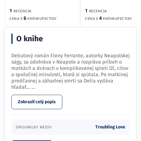
1
1
RECENCIA
RECENCIA
4
6
CENA Z
KNÍHKUPECTIEV
CENA Z
KNÍHKUPECTIEV
O knihe
Debutový román Eleny Ferrante, autorky Neapolskej
ságy, sa odohráva v Neapole a rozpráva príbeh o
matkách a dcérach v komplikovanej spleti lží, citov
a spoločnej minulosti, ktorá si spútala. Po matkinej
predčasnej a záhadnej smrti sa Delia vydáva
hľadať…
...
Zobraziť celý popis
Troubling Love
ORIGINÁLNY NÁZOV