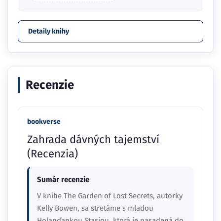
Detaily knihy
Recenzie
bookverse
Zahrada dávných tajemství
(Recenzia)
Sumár recenzie
V knihe The Garden of Lost Secrets, autorky
Kelly Bowen, sa stretáme s mladou
Holanďankou Stasiou, ktorá je nasadená do