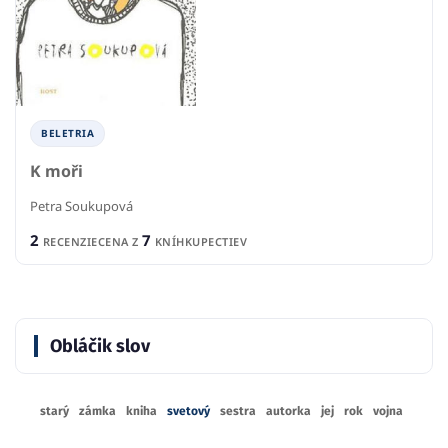
BELETRIA
K moři
Petra Soukupová
2
7
RECENZIE
CENA Z
KNÍHKUPECTIEV
Obláčik slov
starý
zámka
kniha
svetový
sestra
autorka
jej
rok
vojna