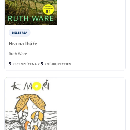
BELETRIA
Hra na lháře
Ruth Ware
5
5
RECENZIÍ
CENA Z
KNÍHKUPECTIEV