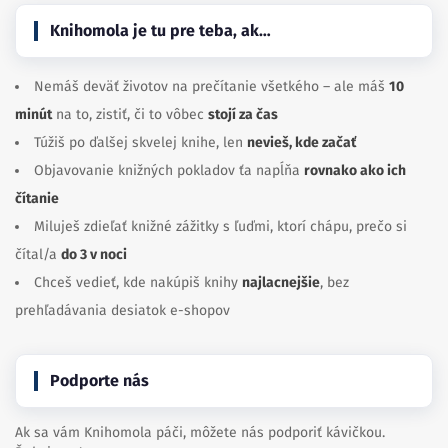
Knihomola je tu pre teba, ak…
Nemáš deväť životov na prečítanie všetkého – ale máš
10
minút
na to, zistiť, či to vôbec
stojí za čas
Túžiš po ďalšej skvelej knihe, len
nevieš, kde začať
Objavovanie knižných pokladov ťa napĺňa
rovnako ako ich
čítanie
Miluješ zdieľať knižné zážitky s ľuďmi, ktorí chápu, prečo si
čítal/a
do 3 v noci
Chceš vedieť, kde nakúpiš knihy
najlacnejšie
, bez
prehľadávania desiatok e-shopov
Podporte nás
Ak sa vám Knihomola páči, môžete nás podporiť kávičkou.