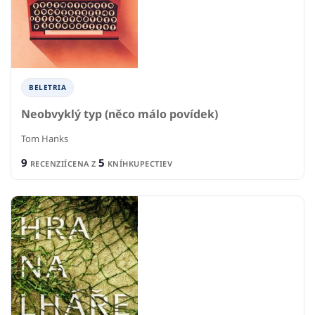
BELETRIA
Neobvyklý typ (něco málo povídek)
Tom Hanks
9
5
RECENZIÍ
CENA Z
KNÍHKUPECTIEV