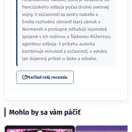
francúzskeho odboja počas druhej svetovej
vojny. V súčasnosti sa sestry Isabelle a
Emilia rozhodnú obnoviť starý zámok v
Normandii a postupne odhaľujú tajomstvá
spojené s ich rodinou a Šípkovou Růžencou,
agentkou odboja. V príbehu autorka
kombinuje minulosť a súčasnosť, a vytvára
tak dojemný príbeh o láske a odvahe.
Prečítať celú recenziu
Mohlo by sa vám páčiť