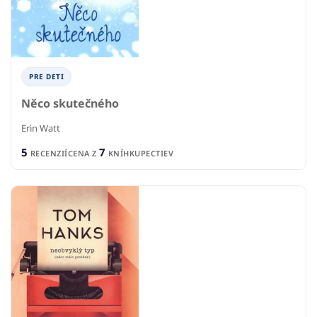
PRE DETI
Něco skutečného
Erin Watt
5
7
RECENZIÍ
CENA Z
KNÍHKUPECTIEV