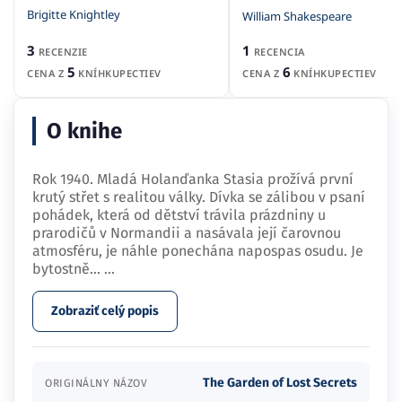
Brigitte Knightley
William Shakespeare
3
1
RECENZIE
RECENCIA
5
6
CENA Z
KNÍHKUPECTIEV
CENA Z
KNÍHKUPECTIEV
O knihe
Rok 1940. Mladá Holanďanka Stasia prožívá první
krutý střet s realitou války. Dívka se zálibou v psaní
pohádek, která od dětství trávila prázdniny u
prarodičů v Normandii a nasávala její čarovnou
atmosféru, je náhle ponechána napospas osudu. Je
bytostně…
...
Zobraziť celý popis
The Garden of Lost Secrets
ORIGINÁLNY NÁZOV