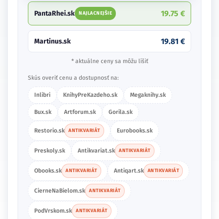
19.75 €
PantaRhei.sk
NAJLACNEJŠIE
19.81 €
Martinus.sk
* aktuálne ceny sa môžu líšiť
Skús overiť cenu a dostupnosť na:
Inlibri
KnihyPreKazdeho.sk
Megaknihy.sk
Bux.sk
Artforum.sk
Gorila.sk
Restorio.sk
Eurobooks.sk
ANTIKVARIÁT
Preskoly.sk
Antikvariat.sk
ANTIKVARIÁT
Obooks.sk
Antiqart.sk
ANTIKVARIÁT
ANTIKVARIÁT
CierneNaBielom.sk
ANTIKVARIÁT
PodVrskom.sk
ANTIKVARIÁT