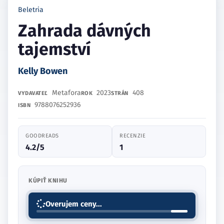
Beletria
Zahrada dávných
tajemství
Kelly Bowen
Metafora
2023
408
VYDAVATEĽ
ROK
STRÁN
9788076252936
ISBN
GOODREADS
RECENZIE
4.2/5
1
KÚPIŤ KNIHU
Overujem ceny...