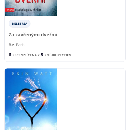
BELETRIA
Za zavřenými dveřmi
B.A. Paris
6
8
RECENZIÍ
CENA Z
KNÍHKUPECTIEV