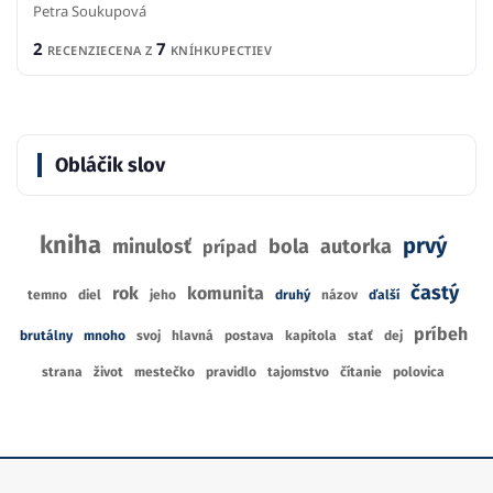
Petra Soukupová
2
7
RECENZIE
CENA Z
KNÍHKUPECTIEV
Obláčik slov
kniha
prvý
minulosť
bola
autorka
prípad
častý
rok
komunita
temno
diel
jeho
druhý
názov
ďalší
príbeh
brutálny
mnoho
svoj
hlavná
postava
kapitola
stať
dej
strana
život
mestečko
pravidlo
tajomstvo
čítanie
polovica