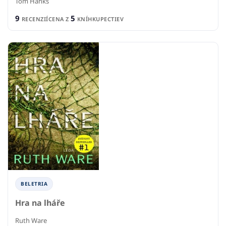
Tom Hanks
9
5
RECENZIÍ
CENA Z
KNÍHKUPECTIEV
BELETRIA
Hra na lháře
Ruth Ware