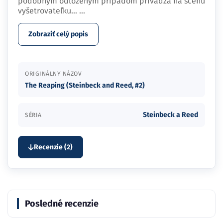
podobným odloženým prípadom privádza na scénu
vyšetrovateľku…
...
Zobraziť celý popis
ORIGINÁLNY NÁZOV
The Reaping (Steinbeck and Reed, #2)
Steinbeck a Reed
SÉRIA
Recenzie (2)
Posledné recenzie