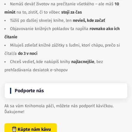
Nemáš deväť životov na prečítanie všetkého – ale máš
10
minút
na to, zistiť, či to vôbec
stojí za čas
Túžiš po ďalšej skvelej knihe, len
nevieš, kde začať
Objavovanie knižných pokladov ťa napĺňa
rovnako ako ich
čítanie
Miluješ zdieľať knižné zážitky s ľuďmi, ktorí chápu, prečo si
čítal/a
do 3 v noci
Chceš vedieť, kde nakúpiš knihy
najlacnejšie
, bez
prehľadávania desiatok e-shopov
Podporte nás
Ak sa vám Knihomola páči, môžete nás podporiť kávičkou.
Ďakujeme!
Kúpte nám kávu