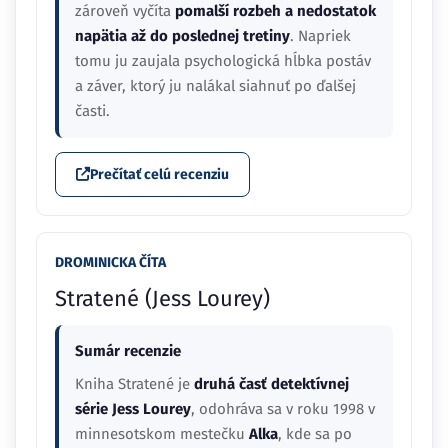
zároveň vyčíta
pomalší rozbeh a nedostatok
napätia až do poslednej tretiny
. Napriek
tomu ju zaujala psychologická hĺbka postáv
a záver, ktorý ju nalákal siahnuť po ďalšej
časti.
Prečítať celú recenziu
DROMINICKA ČÍTA
Stratené (Jess Lourey)
Sumár recenzie
Kniha Stratené je
druhá časť detektívnej
série Jess Lourey
, odohráva sa v roku 1998 v
minnesotskom mestečku
Alka
, kde sa po