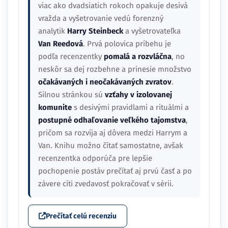
viac ako dvadsiatich rokoch opakuje desivá
vražda a vyšetrovanie vedú forenzný
analytik
Harry Steinbeck
a vyšetrovateľka
Van Reedová
. Prvá polovica príbehu je
podľa recenzentky
pomalá a rozvláčna
, no
neskôr sa dej rozbehne a prinesie množstvo
očakávaných i neočakávaných zvratov
.
Silnou stránkou sú
vzťahy v izolovanej
komunite
s desivými pravidlami a rituálmi a
postupné odhaľovanie veľkého tajomstva
,
pričom sa rozvíja aj dôvera medzi Harrym a
Van. Knihu možno čítať samostatne, avšak
recenzentka odporúča pre lepšie
pochopenie postáv prečítať aj prvú časť a po
závere cíti zvedavosť pokračovať v sérii.
Prečítať celú recenziu