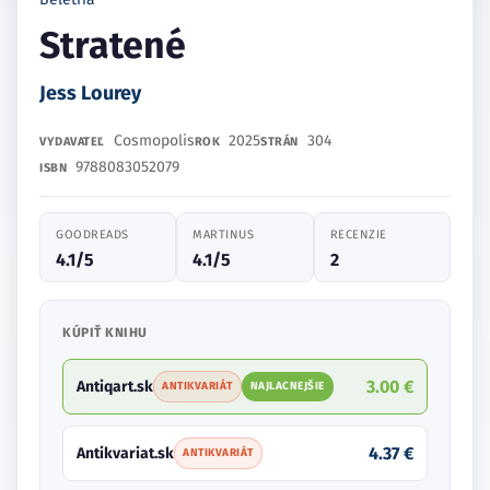
Stratené
Jess Lourey
Cosmopolis
2025
304
VYDAVATEĽ
ROK
STRÁN
9788083052079
ISBN
GOODREADS
MARTINUS
RECENZIE
4.1/5
4.1/5
2
KÚPIŤ KNIHU
3.00 €
Antiqart.sk
ANTIKVARIÁT
NAJLACNEJŠIE
4.37 €
Antikvariat.sk
ANTIKVARIÁT