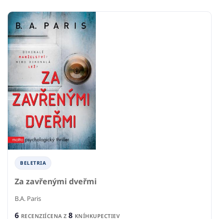
BELETRIA
Za zavřenými dveřmi
B.A. Paris
6
8
RECENZIÍ
CENA Z
KNÍHKUPECTIEV