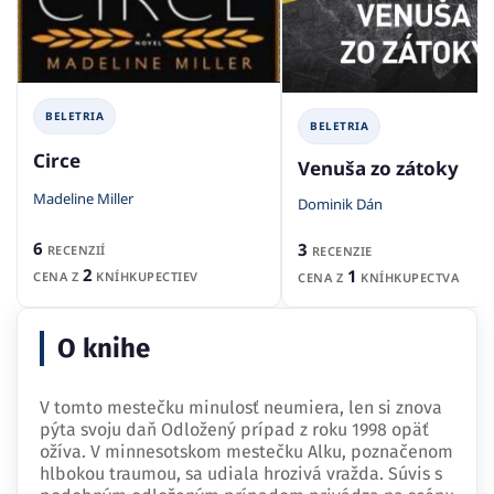
BELETRIA
BELETRIA
Circe
Venuša zo zátoky
Madeline Miller
Dominik Dán
6
3
RECENZIÍ
RECENZIE
2
1
CENA Z
KNÍHKUPECTIEV
CENA Z
KNÍHKUPECTVA
O knihe
V tomto mestečku minulosť neumiera, len si znova
pýta svoju daň Odložený prípad z roku 1998 opäť
ožíva. V minnesotskom mestečku Alku, poznačenom
hlbokou traumou, sa udiala hrozivá vražda. Súvis s