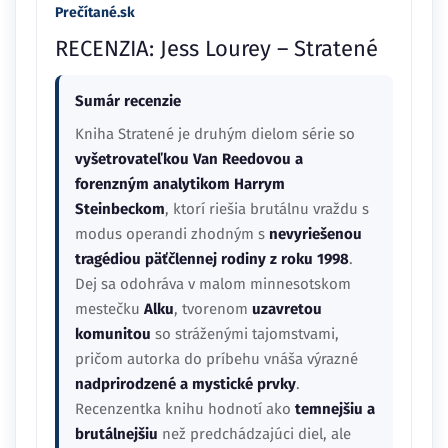
Prečítané.sk
RECENZIA: Jess Lourey – Stratené
Sumár recenzie
Kniha Stratené je druhým dielom série so
vyšetrovateľkou Van Reedovou a
forenzným analytikom Harrym
Steinbeckom
, ktorí riešia brutálnu vraždu s
modus operandi zhodným s
nevyriešenou
tragédiou päťčlennej rodiny z roku 1998
.
Dej sa odohráva v malom minnesotskom
mestečku
Alku
, tvorenom
uzavretou
komunitou
so stráženými tajomstvami,
pričom autorka do príbehu vnáša výrazné
nadprirodzené a mystické prvky
.
Recenzentka knihu hodnotí ako
temnejšiu a
brutálnejšiu
než predchádzajúci diel, ale