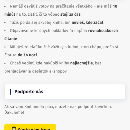
Nemáš deväť životov na prečítanie všetkého – ale máš
10
minút
na to, zistiť, či to vôbec
stojí za čas
Túžiš po ďalšej skvelej knihe, len
nevieš, kde začať
Objavovanie knižných pokladov ťa napĺňa
rovnako ako ich
čítanie
Miluješ zdieľať knižné zážitky s ľuďmi, ktorí chápu, prečo si
čítal/a
do 3 v noci
Chceš vedieť, kde nakúpiš knihy
najlacnejšie
, bez
prehľadávania desiatok e-shopov
Podporte nás
Ak sa vám Knihomola páči, môžete nás podporiť kávičkou.
Ďakujeme!
Kúpte nám kávu