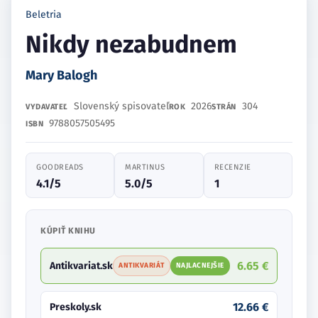
Beletria
Nikdy nezabudnem
Mary Balogh
Slovenský spisovateľ
2026
304
VYDAVATEĽ
ROK
STRÁN
9788057505495
ISBN
GOODREADS
MARTINUS
RECENZIE
4.1/5
5.0/5
1
KÚPIŤ KNIHU
6.65 €
Antikvariat.sk
ANTIKVARIÁT
NAJLACNEJŠIE
12.66 €
Preskoly.sk