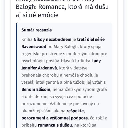
Balogh: Romanca, ktorá má dušu
aj silné emócie
Sumár recenzie
Kniha
Nikdy nezabudnem
je
tretí diel série
Ravenswood
od Mary Balogh, ktorý spája
regentské prostredie s moderným citom pre
psychológiu postáv. Hlavná hrdinka
Lady
Jennifer Ardenová
, ktorá v detstve
prekonala chorobu a nemôže chodiť, je
veselá, inteligentná a plná túžob; jej vzťah s
Benom Ellisom
, nemanželským synom grófa
a outsiderom, sa vyvíja cez spoločné
porozumenie. Vzťah nie je postavený na
okamžitej vášni, ale na
rešpekte,
porozumení a vzájomnej podpore
, čo robí z
príbehu
romancu s dušou
, na ktorú sa