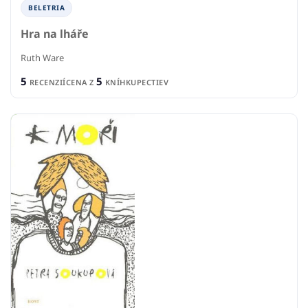
BELETRIA
Hra na lháře
Ruth Ware
5
5
RECENZIÍ
CENA Z
KNÍHKUPECTIEV