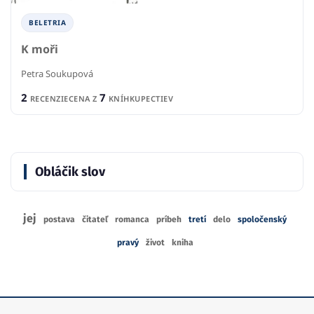
BELETRIA
K moři
Petra Soukupová
2
7
RECENZIE
CENA Z
KNÍHKUPECTIEV
Obláčik slov
jej
postava
čitateľ
romanca
príbeh
tretí
delo
spoločenský
pravý
život
kniha