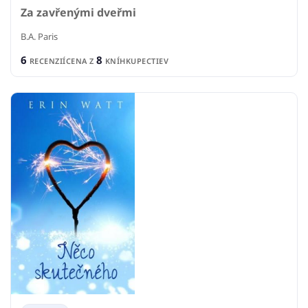
Za zavřenými dveřmi
B.A. Paris
6
8
RECENZIÍ
CENA Z
KNÍHKUPECTIEV