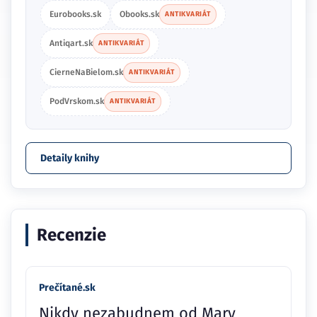
Eurobooks.sk
Obooks.sk
ANTIKVARIÁT
Antiqart.sk
ANTIKVARIÁT
CierneNaBielom.sk
ANTIKVARIÁT
PodVrskom.sk
ANTIKVARIÁT
Detaily knihy
Recenzie
Prečítané.sk
Nikdy nezabudnem od Mary