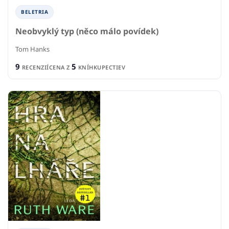
BELETRIA
Neobvyklý typ (něco málo povídek)
Tom Hanks
9
5
RECENZIÍ
CENA Z
KNÍHKUPECTIEV