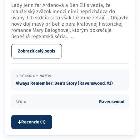
Lady Jennifer Ardenová a Ben Ellis vedia, že
manželský zväzok medzi nimi neprichádza do
úvahy. Ich srdcia si to však túžobne želajú... Objavte
nový dojímavý príbeh z pera kráľovnej historickej
romance Mary Baloghovej, ktorým pokračuje
úspešná regentská séria…
...
Zobraziť celý popis
ORIGINÁLNY NÁZOV
Always Remember: Ben's Story (Ravenswood, #3)
Ravenswood
SÉRIA
Recenzie (1)