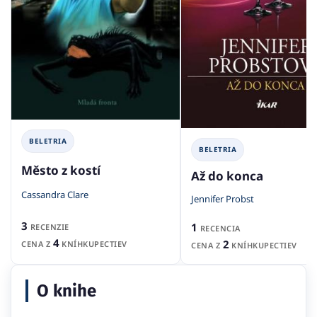
BELETRIA
BELETRIA
Město z kostí
Až do konca
Cassandra Clare
Jennifer Probst
3
1
RECENZIE
RECENCIA
4
2
CENA Z
KNÍHKUPECTIEV
CENA Z
KNÍHKUPECTIEV
O knihe