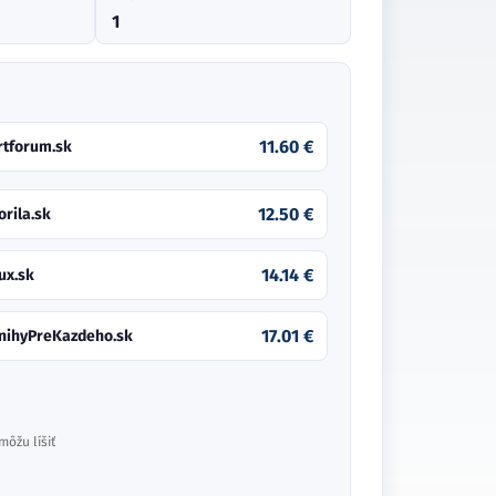
1
11.60 €
rtforum.sk
12.50 €
orila.sk
14.14 €
ux.sk
17.01 €
nihyPreKazdeho.sk
môžu líšiť