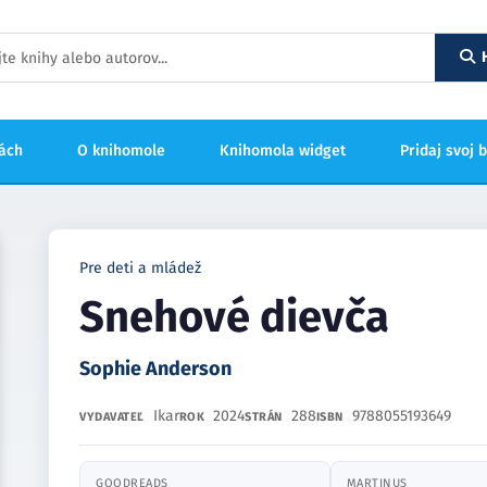
hách
O knihomole
Knihomola widget
Pridaj svoj 
Pre deti a mládež
Snehové dievča
Sophie Anderson
Ikar
2024
288
9788055193649
VYDAVATEĽ
ROK
STRÁN
ISBN
GOODREADS
MARTINUS