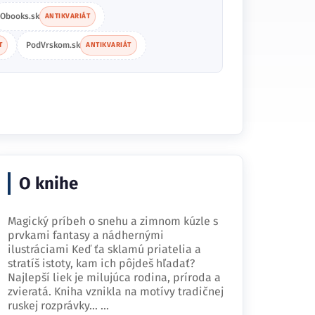
Obooks.sk
ANTIKVARIÁT
PodVrskom.sk
T
ANTIKVARIÁT
O knihe
Magický príbeh o snehu a zimnom kúzle s
prvkami fantasy a nádhernými
ilustráciami Keď ťa sklamú priatelia a
stratíš istoty, kam ich pôjdeš hľadať?
Najlepší liek je milujúca rodina, príroda a
zvieratá. Kniha vznikla na motívy tradičnej
ruskej rozprávky…
...