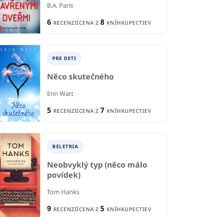
B.A. Paris
6
8
RECENZIÍ
CENA Z
KNÍHKUPECTIEV
PRE DETI
Něco skutečného
Erin Watt
5
7
RECENZIÍ
CENA Z
KNÍHKUPECTIEV
BELETRIA
PRE DETI A MLÁDEŽ
TI A MLÁDEŽ
P
Neobvyklý typ (něco málo
povídek)
Jahodový čaj v
Má
ráno
jazvečom brlohu
Tom Hanks
s
9
5
RECENZIÍ
CENA Z
KNÍHKUPECTIEV
 Schimel
Eulalia Canal