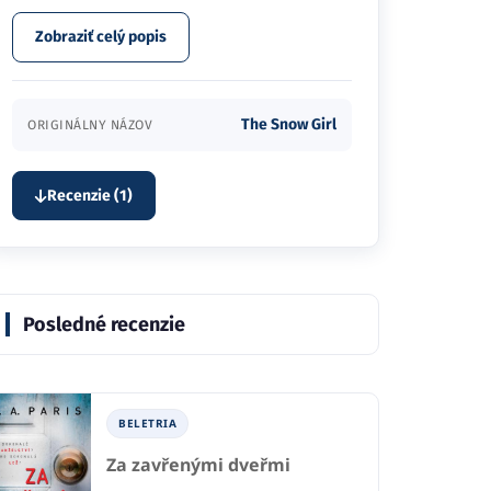
Zobraziť celý popis
The Snow Girl
ORIGINÁLNY NÁZOV
Recenzie (1)
Posledné recenzie
BELETRIA
Za zavřenými dveřmi