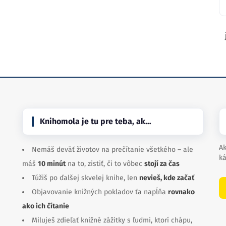
Knihomola je tu pre teba, ak…
Ak
Nemáš deväť životov na prečítanie všetkého – ale
ká
máš
10 minút
na to, zistiť, či to vôbec
stojí za čas
Túžiš po ďalšej skvelej knihe, len
nevieš, kde začať
Objavovanie knižných pokladov ťa napĺňa
rovnako
ako ich čítanie
Miluješ zdieľať knižné zážitky s ľuďmi, ktorí chápu,