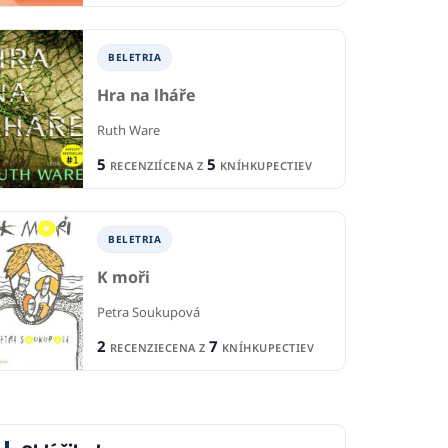
Urs
1
1
BELETRIA
CIA
RECENCIA
R
5
10
KNÍHKUPECTIEV
CENA Z
KNÍHKUPECTIEV
CE
Hra na lháře
Ruth Ware
5
5
RECENZIÍ
CENA Z
KNÍHKUPECTIEV
BELETRIA
K moři
Petra Soukupová
2
7
RECENZIE
CENA Z
KNÍHKUPECTIEV