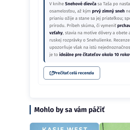
V knihe
Snehové dievča
sa Taša po nasť
osamelosťou, až kým
prvý zimný sneh
ne
prianiu ožije a stane sa jej priateľkou;
prírodu. Príbeh skúma, či vymeniť
prchav
vzťahy
, stavia na motíve dôvery a obete
ruskej rozprávky o Snehulienke. Recenzen
upozorňuje však na istú nejednoznačnosť
je to
ideálne pre čitateľov okolo 10 roko
Prečítať celú recenziu
Mohlo by sa vám páčiť