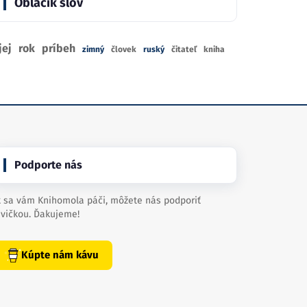
Obláčik slov
jej
rok
príbeh
zimný
človek
ruský
čitateľ
kniha
Podporte nás
 sa vám Knihomola páči, môžete nás podporiť
vičkou. Ďakujeme!
Kúpte nám kávu