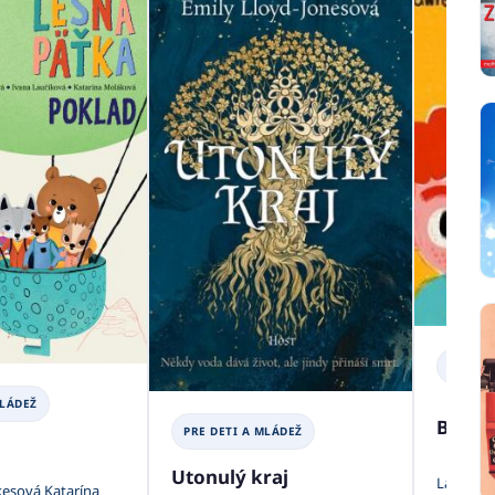
PRE DE
MLÁDEŽ
Brzy 
PRE DETI A MLÁDEŽ
Utonulý kraj
Lawrence
kesová Katarína