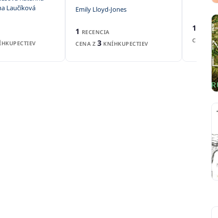
na Laučíková
Emily Lloyd-Jones
1
RECEN
1
RECENCIA
CENA Z
3
HKUPECTIEV
CENA Z
KNÍHKUPECTIEV