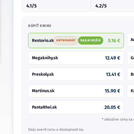
4.1/5
4.2/5
KÚPIŤ KNIHU
A
5.16 €
Restorio.sk
ANTIKVARIÁT
NAJLACNEJŠIE
12.49 €
Megaknihy.sk
G
13.41 €
Preskoly.sk
B
15.90 €
Martinus.sk
K
20.05 €
PantaRhei.sk
* aktuálne ceny sa 
Skús overiť cenu a dostupnosť na: