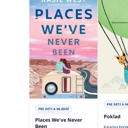
PRE DETI A 
PRE DETI A MLÁDEŽ
Poklad
Places We've Never
Been
Katarína Kere