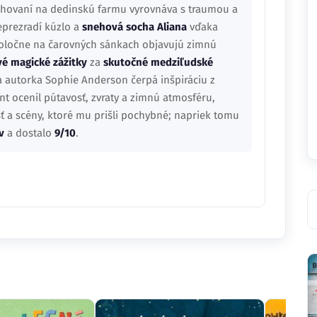
ahovaní na dedinskú farmu vyrovnáva s traumou a
prezradí kúzlo a
snehová socha Aliana
vďaka
 spoločne na čarovných sánkach objavujú zimnú
é magické zážitky
za
skutočné medziľudské
 a autorka Sophie Anderson čerpá inšpiráciu z
t ocenil pútavosť, zvraty a zimnú atmosféru,
 a scény, ktoré mu prišli pochybné; napriek tomu
v
a dostalo
9/10
.