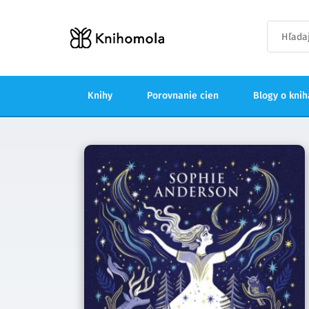
Knihy
Porovnanie cien
Blogy o kni