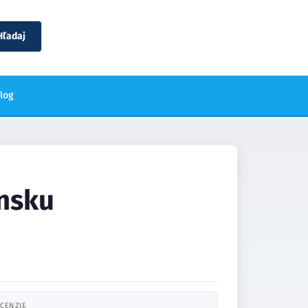
Hľadaj
blog
onsku
CENZIE