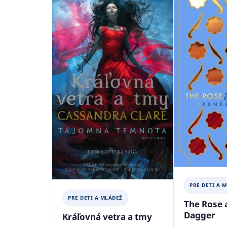
PRE DETI A 
PRE DETI A MLÁDEŽ
The Rose 
Dagger
Kráľovná vetra a tmy