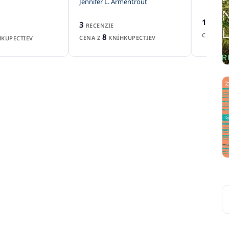
Jennifer L. Armentrout
1
RECEN
3
RECENZIE
CENA Z
8
CENA Z
KNÍHKUPECTIEV
KUPECTIEV