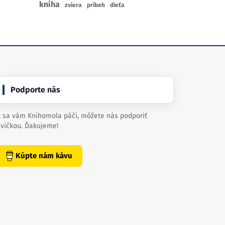
kniha
zviera
príbeh
dieťa
Podporte nás
 sa vám Knihomola páči, môžete nás podporiť
vičkou. Ďakujeme!
Kúpte nám kávu