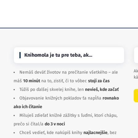
Knihomola je tu pre teba, ak…
Ak
Nemáš deväť životov na prečítanie všetkého – ale
ká
máš
10 minút
na to, zistiť, či to vôbec
stojí za čas
Túžiš po ďalšej skvelej knihe, len
nevieš, kde začať
Objavovanie knižných pokladov ťa napĺňa
rovnako
ako ich čítanie
Miluješ zdieľať knižné zážitky s ľuďmi, ktorí chápu,
prečo si čítal/a
do 3 v noci
Chceš vedieť, kde nakúpiš knihy
najlacnejšie
, bez