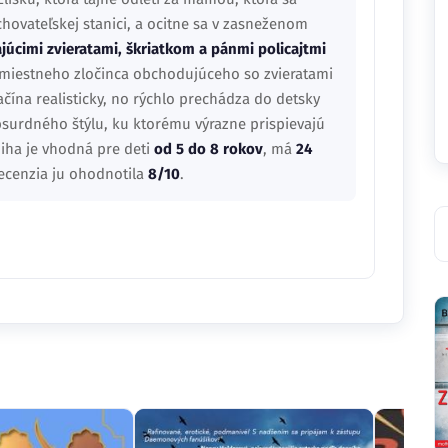
chovateľskej stanici, a ocitne sa v zasneženom
júcimi zvieratami, škriatkom a pánmi policajtmi
 miestneho zločinca obchodujúceho so zvieratami
ačína realisticky, no rýchlo prechádza do detsky
surdného štýlu, ku ktorému výrazne prispievajú
niha je vhodná pre deti
od 5 do 8 rokov
, má
24
ecenzia ju ohodnotila
8/10
.