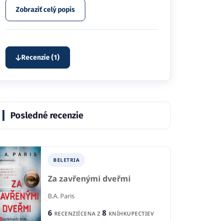
Zobraziť celý popis
Recenzie (1)
Posledné recenzie
BELETRIA
Za zavřenými dveřmi
B.A. Paris
6
8
RECENZIÍ
CENA Z
KNÍHKUPECTIEV