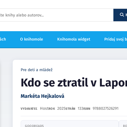
hách
O knihomole
Knihomola widget
Pridaj svoj 
Pre deti a mládež
Kdo se ztratil v Lap
Markéta Hejkalová
Host
2025
133
9788027526291
VYDAVATEĽ
ROK
STRÁN
ISBN
GOODREADS
RE