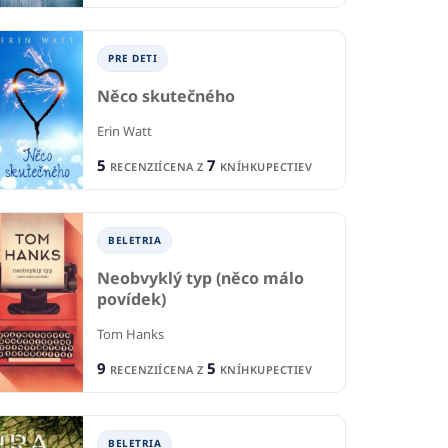
PRE DETI
Něco skutečného
Erin Watt
5
7
RECENZIÍ
CENA Z
KNÍHKUPECTIEV
BELETRIA
Neobvyklý typ (něco málo
povídek)
TI A MLÁDEŽ
Tom Hanks
sor Astrokocour:
9
5
RECENZIÍ
CENA Z
KNÍHKUPECTIEV
PRE DETI A MLÁDEŽ
P
ce vesmíru
Skandar a skúšky
To
chaosu
 Walliman
BELETRIA