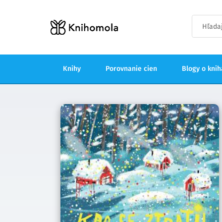
Knihy
Porovnanie cien
Blogy o kni