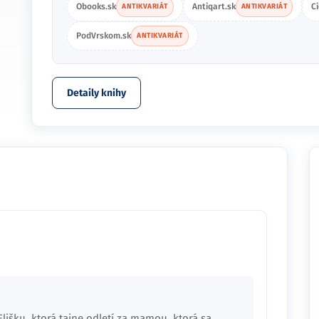
Obooks.sk
Antiqart.sk
C
ANTIKVARIÁT
ANTIKVARIÁT
PodVrskom.sk
ANTIKVARIÁT
Detaily knihy
lišku, ktorá tajne odletí za mamou, ktorá sa