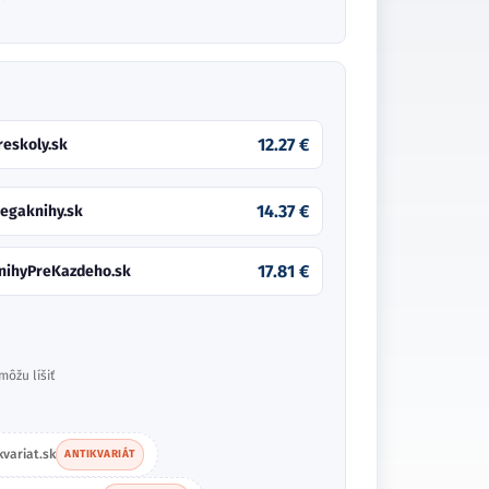
12.27 €
reskoly.sk
14.37 €
egaknihy.sk
17.81 €
nihyPreKazdeho.sk
môžu líšiť
kvariat.sk
ANTIKVARIÁT