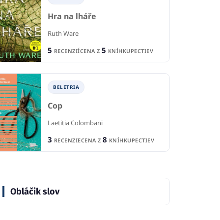
A.F. Steadman
Mak
Hra na lháře
CIA
2
RECENZIE
1
Ruth Ware
1
KNÍHKUPECTVA
R
8
CENA Z
KNÍHKUPECTIEV
5
5
RECENZIÍ
CENA Z
KNÍHKUPECTIEV
BELETRIA
Cop
Laetitia Colombani
3
8
RECENZIE
CENA Z
KNÍHKUPECTIEV
Obláčik slov