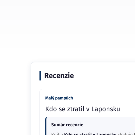
Recenzie
Malý pampúch
Kdo se ztratil v Laponsku
Sumár recenzie
Kniha
Kdo se ztratil v Laponsku
sleduje E