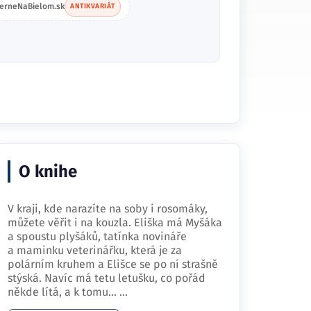
ierneNaBielom.sk
ANTIKVARIÁT
O knihe
V kraji, kde narazíte na soby i rosomáky,
můžete věřit i na kouzla. Eliška má Myšáka
a spoustu plyšáků, tatínka novináře
a maminku veterinářku, která je za
polárním kruhem a Elišce se po ní strašně
stýská. Navíc má tetu letušku, co pořád
někde lítá, a k tomu…
...