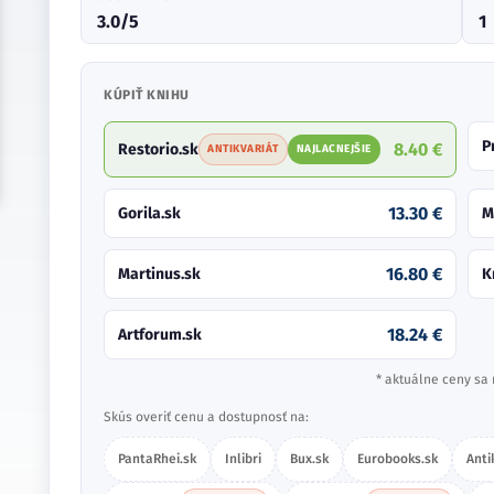
3.0/5
1
KÚPIŤ KNIHU
P
8.40 €
Restorio.sk
ANTIKVARIÁT
NAJLACNEJŠIE
13.30 €
Gorila.sk
M
16.80 €
Martinus.sk
K
18.24 €
Artforum.sk
* aktuálne ceny sa 
Skús overiť cenu a dostupnosť na:
PantaRhei.sk
Inlibri
Bux.sk
Eurobooks.sk
Anti