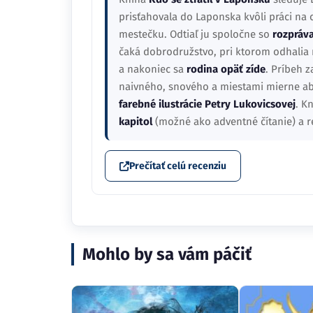
prisťahovala do Laponska kvôli práci na 
mestečku. Odtiaľ ju spoločne so
rozpráva
čaká dobrodružstvo, pri ktorom odhalia
a nakoniec sa
rodina opäť zíde
. Príbeh z
naivného, snového a miestami mierne ab
farebné ilustrácie Petry Lukovicsovej
. K
kapitol
(možné ako adventné čítanie) a r
Prečítať celú recenziu
Mohlo by sa vám páčiť