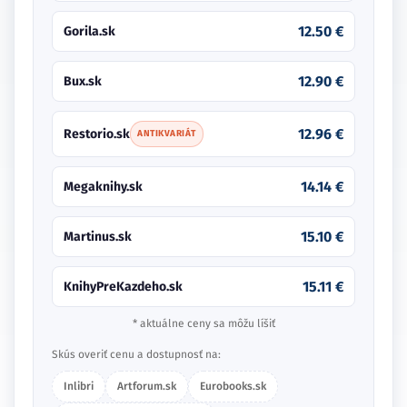
12.50 €
Gorila.sk
12.90 €
Bux.sk
12.96 €
Restorio.sk
ANTIKVARIÁT
14.14 €
Megaknihy.sk
15.10 €
Martinus.sk
15.11 €
KnihyPreKazdeho.sk
* aktuálne ceny sa môžu líšiť
Skús overiť cenu a dostupnosť na:
Inlibri
Artforum.sk
Eurobooks.sk