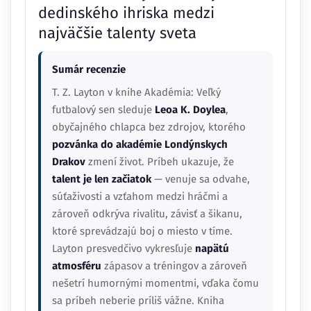
dedinského ihriska medzi
najväčšie talenty sveta
Sumár recenzie
T. Z. Layton v knihe Akadémia: Veľký
futbalový sen sleduje
Leoa K. Doylea
,
obyčajného chlapca bez zdrojov, ktorého
pozvánka do akadémie Londýnskych
Drakov
zmení život. Príbeh ukazuje, že
talent je len začiatok
— venuje sa odvahe,
súťaživosti a vzťahom medzi hráčmi a
zároveň odkrýva rivalitu, závisť a šikanu,
ktoré sprevádzajú boj o miesto v tíme.
Layton presvedčivo vykresľuje
napätú
atmosféru
zápasov a tréningov a zároveň
nešetrí humornými momentmi, vďaka čomu
sa príbeh neberie príliš vážne. Kniha