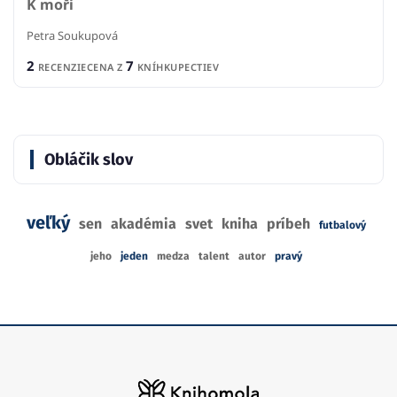
K moři
Petra Soukupová
2
7
RECENZIE
CENA Z
KNÍHKUPECTIEV
Obláčik slov
veľký
sen
akadémia
svet
kniha
príbeh
futbalový
jeho
jeden
medza
talent
autor
pravý