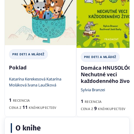
PRE DETI A MLÁDEŽ
PRE DETI A MLÁDEŽ
Poklad
Domáca HNUSOLÓGI
Nechutné veci
Katarína Kerekesová Katarína
každodenného život
Moláková Ivana Laučíková
Sylvia Branzei
1
RECENCIA
1
RECENCIA
11
CENA Z
KNÍHKUPECTIEV
9
CENA Z
KNÍHKUPECTIEV
O knihe