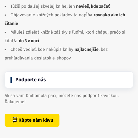
Túžiš po ďalšej skvelej knihe, len
nevieš, kde začať
Objavovanie knižných pokladov ťa napĺňa
rovnako ako ich
čítanie
Miluješ zdieľať knižné zážitky s ľuďmi, ktorí chápu, prečo si
čítal/a
do 3 v noci
Chceš vedieť, kde nakúpiš knihy
najlacnejšie
, bez
prehľadávania desiatok e-shopov
Podporte nás
Ak sa vám Knihomola páči, môžete nás podporiť kávičkou.
Ďakujeme!
Kúpte nám kávu