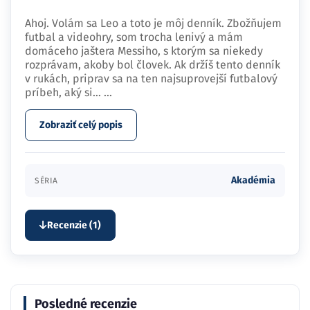
Ahoj. Volám sa Leo a toto je môj denník. Zbožňujem
futbal a videohry, som trocha lenivý a mám
domáceho jaštera Messiho, s ktorým sa niekedy
rozprávam, akoby bol človek. Ak držíš tento denník
v rukách, priprav sa na ten najsuprovejší futbalový
príbeh, aký si…
...
Zobraziť celý popis
Akadémia
SÉRIA
Recenzie (1)
Posledné recenzie