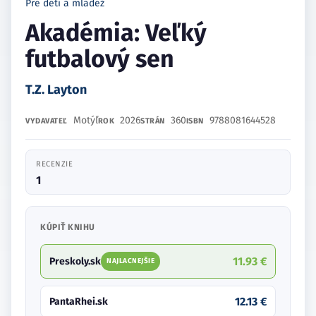
Pre deti a mládež
Akadémia: Veľký
futbalový sen
T.Z. Layton
Motýľ
2026
360
9788081644528
VYDAVATEĽ
ROK
STRÁN
ISBN
RECENZIE
1
KÚPIŤ KNIHU
11.93 €
Preskoly.sk
NAJLACNEJŠIE
12.13 €
PantaRhei.sk