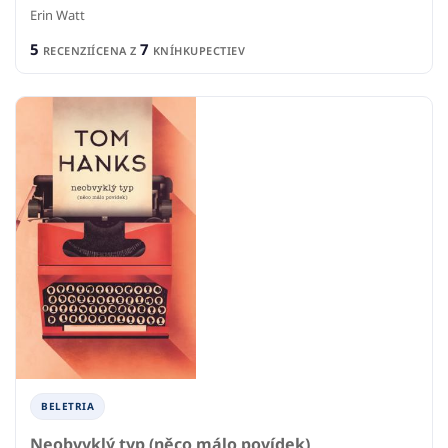
Erin Watt
5
7
RECENZIÍ
CENA Z
KNÍHKUPECTIEV
BELETRIA
Neobvyklý typ (něco málo povídek)