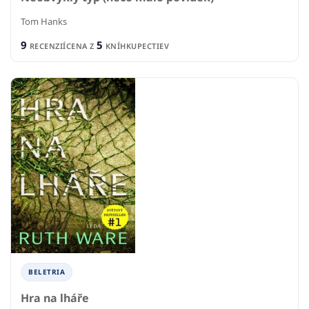
Tom Hanks
9
5
RECENZIÍ
CENA Z
KNÍHKUPECTIEV
BELETRIA
Hra na lháře