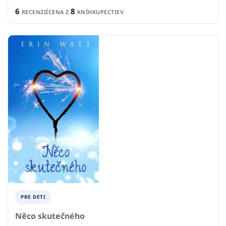
6
8
RECENZIÍ
CENA Z
KNÍHKUPECTIEV
PRE DETI
Něco skutečného