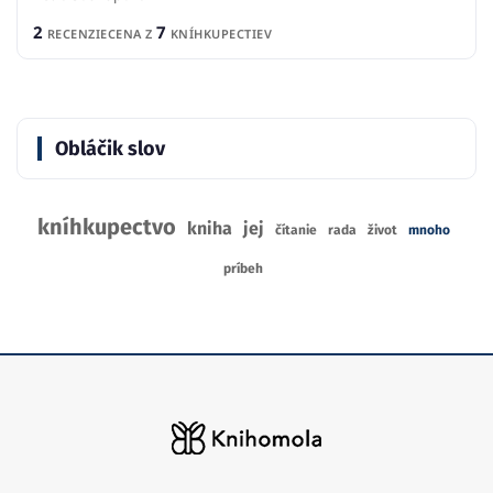
2
7
RECENZIE
CENA Z
KNÍHKUPECTIEV
Obláčik slov
kníhkupectvo
kniha
jej
čítanie
rada
život
mnoho
príbeh