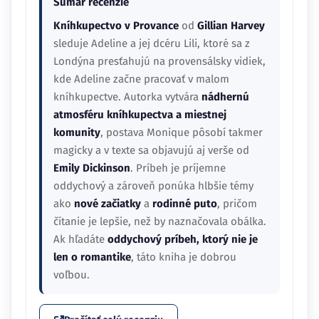
Sumár recenzie
Kníhkupectvo v Provance
od
Gillian Harvey
sleduje Adeline a jej dcéru Lili, ktoré sa z
Londýna presťahujú na provensálsky vidiek,
kde Adeline začne pracovať v malom
kníhkupectve. Autorka vytvára
nádhernú
atmosféru kníhkupectva a miestnej
komunity
, postava Monique pôsobí takmer
magicky a v texte sa objavujú aj verše od
Emily Dickinson
. Príbeh je príjemne
oddychový a zároveň ponúka hlbšie témy
ako
nové začiatky
a
rodinné puto
, pričom
čítanie je lepšie, než by naznačovala obálka.
Ak hľadáte
oddychový príbeh, ktorý nie je
len o romantike
, táto kniha je dobrou
voľbou.