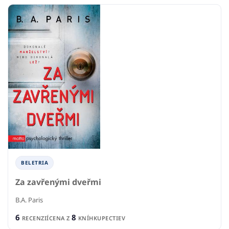
BELETRIA
Za zavřenými dveřmi
B.A. Paris
6
8
RECENZIÍ
CENA Z
KNÍHKUPECTIEV