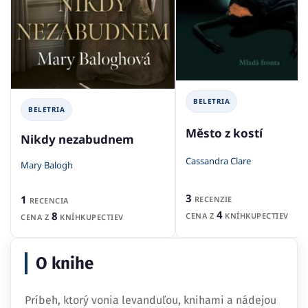
BELETRIA
BELETRIA
Město z kostí
Nikdy nezabudnem
Cassandra Clare
Mary Balogh
3
1
RECENZIE
RECENCIA
4
8
CENA Z
KNÍHKUPECTIEV
CENA Z
KNÍHKUPECTIEV
O knihe
Príbeh, ktorý vonia levanduľou, knihami a nádejou