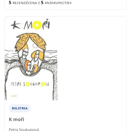
5
5
RECENZIÍ
CENA Z
KNÍHKUPECTIEV
BELETRIA
K moři
Petra Soukupová