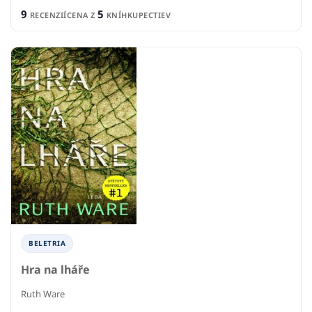
9
5
RECENZIÍ
CENA Z
KNÍHKUPECTIEV
BELETRIA
Hra na lháře
Ruth Ware