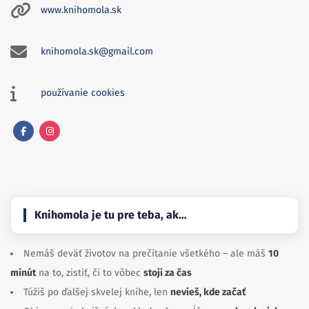
www.knihomola.sk
knihomola.sk@gmail.com
používanie cookies
Facebook
Instagram
Knihomola je tu pre teba, ak…
Nemáš deväť životov na prečítanie všetkého – ale máš
10
minút
na to, zistiť, či to vôbec
stojí za čas
Túžiš po ďalšej skvelej knihe, len
nevieš, kde začať