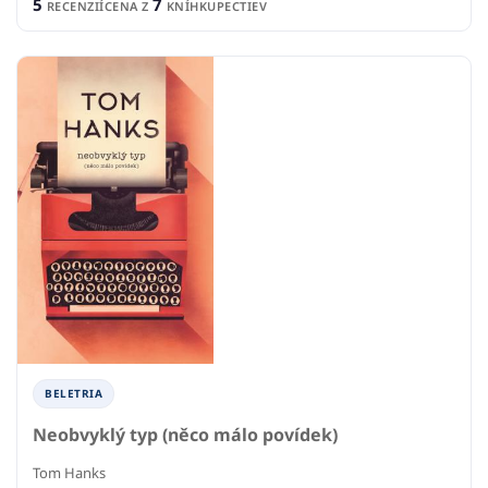
5
7
RECENZIÍ
CENA Z
KNÍHKUPECTIEV
BELETRIA
Neobvyklý typ (něco málo povídek)
Tom Hanks