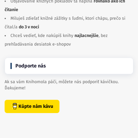
Objavovanie knižných pokladov ťa napĺňa
rovnako ako ich
čítanie
Miluješ zdieľať knižné zážitky s ľuďmi, ktorí chápu, prečo si
čítal/a
do 3 v noci
Chceš vedieť, kde nakúpiš knihy
najlacnejšie
, bez
prehľadávania desiatok e-shopov
Podporte nás
Ak sa vám Knihomola páči, môžete nás podporiť kávičkou.
Ďakujeme!
Kúpte nám kávu