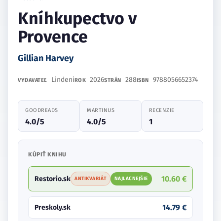
Kníhkupectvo v
Provence
Gillian Harvey
Lindeni
2026
288
9788056652374
VYDAVATEĽ
ROK
STRÁN
ISBN
GOODREADS
MARTINUS
RECENZIE
4.0/5
4.0/5
1
KÚPIŤ KNIHU
10.60 €
Restorio.sk
ANTIKVARIÁT
NAJLACNEJŠIE
14.79 €
Preskoly.sk