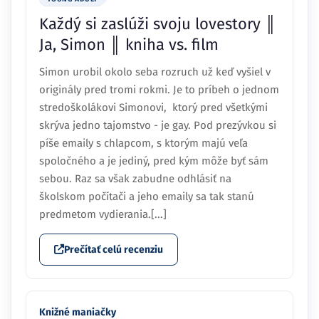
Simon urobil okolo seba rozruch už keď vyšiel v
originály pred tromi rokmi. Je to príbeh o jednom
stredoškolákovi Simonovi, ktorý pred všetkými
skrýva jedno tajomstvo - je gay. Pod prezývkou si
píše emaily s chlapcom, s ktorým majú veľa
spoločného a je jediný, pred kým môže byť sám
sebou. Raz sa však zabudne odhlásiť na
školskom počítači a jeho emaily sa tak stanú
predmetom vydierania.[...]
Prečítať celú recenziu
Knižné maniačky
RECENZIA: Becky Albertalli - Ja,
Simon ... proti pravidlám Homo