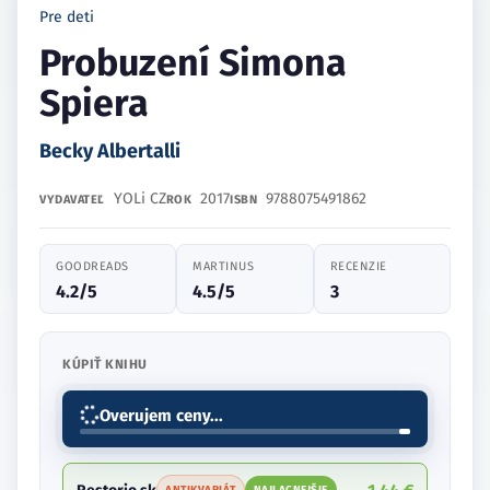
Pre deti
Probuzení Simona
Spiera
Becky Albertalli
YOLi CZ
2017
9788075491862
VYDAVATEĽ
ROK
ISBN
GOODREADS
MARTINUS
RECENZIE
4.2/5
4.5/5
3
KÚPIŤ KNIHU
1.44 €
Restorio.sk
ANTIKVARIÁT
NAJLACNEJŠIE
2.70 €
Gorila.sk