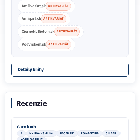
CierneNaBielom.sk
ANTIKVARIÁT
PodVrskom.sk
ANTIKVARIÁT
Detaily knihy
Recenzie
čaro kníh
4
KNIHA-VS-FILM
RECENZIE
ROMANTIKA
SLIDER
YOUNG-ADULT
Každý si zaslúži svoju lovestory ║
Ja, Simon ║ kniha vs. film