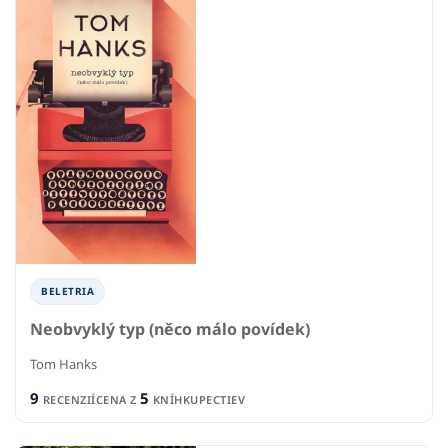
BELETRIA
Neobvyklý typ (něco málo povídek)
Tom Hanks
9
5
RECENZIÍ
CENA Z
KNÍHKUPECTIEV