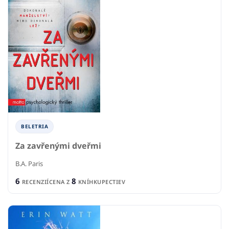
BELETRIA
Za zavřenými dveřmi
B.A. Paris
6
8
RECENZIÍ
CENA Z
KNÍHKUPECTIEV