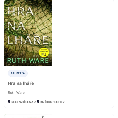
BELETRIA
Hra na lháře
Ruth Ware
5
5
RECENZIÍ
CENA Z
KNÍHKUPECTIEV