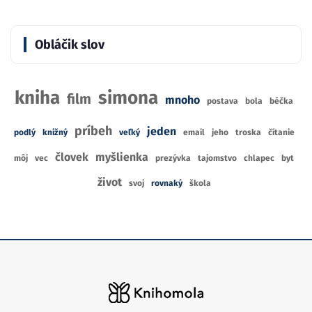
kniha
simona
film
mnoho
postava
bola
béčka
príbeh
jeden
podlý
knižný
veľký
email
jeho
troska
čítanie
človek
myšlienka
môj
vec
prezývka
tajomstvo
chlapec
byt
život
svoj
rovnaký
škola
www.knihomola.sk