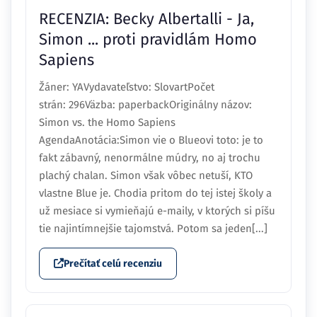
Sapiens
Žáner: YAVydavateľstvo: SlovartPočet
strán: 296Väzba: paperbackOriginálny názov:
Simon vs. the Homo Sapiens
AgendaAnotácia:Simon vie o Blueovi toto: je to
fakt zábavný, nenormálne múdry, no aj trochu
plachý chalan. Simon však vôbec netuší, KTO
vlastne Blue je. Chodia pritom do tej istej školy a
už mesiace si vymieňajú e-maily, v ktorých si píšu
tie najintímnejšie tajomstvá. Potom sa jeden[...]
Prečítať celú recenziu
Markéta čte
RECENZE
ROMANTIKA
YOUNG ADULT
Recenze: Probuzení Simona