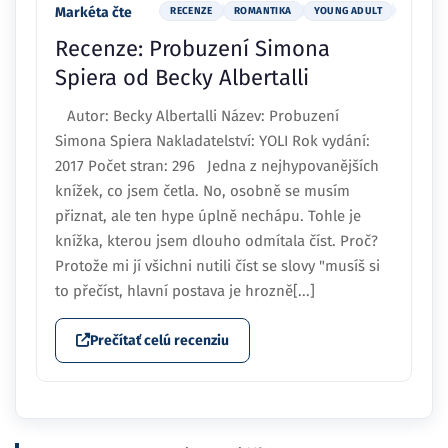
Spiera od Becky Albertalli
Autor: Becky Albertalli Název: Probuzení
Simona Spiera Nakladatelství: YOLI Rok vydání:
2017 Počet stran: 296 Jedna z nejhypovanějších
knížek, co jsem četla. No, osobně se musím
přiznat, ale ten hype úplně nechápu. Tohle je
knížka, kterou jsem dlouho odmítala číst. Proč?
Protože mi jí všichni nutili číst se slovy "musíš si
to přečíst, hlavní postava je hrozně[...]
Prečítať celú recenziu
Mohlo by sa vám páčiť