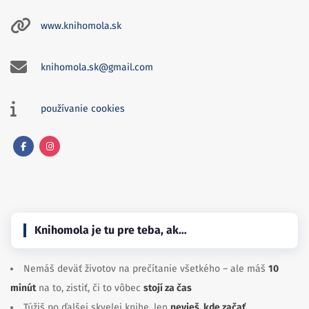
knihomola.sk@gmail.com
používanie cookies
Facebook
Instagram
Knihomola je tu pre teba, ak…
Nemáš deväť životov na prečítanie všetkého – ale máš
10
minút
na to, zistiť, či to vôbec
stojí za čas
Túžiš po ďalšej skvelej knihe, len
nevieš, kde začať
Objavovanie knižných pokladov ťa napĺňa
rovnako ako ich
čítanie