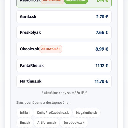
3.40 €
Martinus.sk
7.66 €
Preskoly.sk
8.99 €
Obooks.sk
ANTIKVARIÁT
11.12 €
PantaRhei.sk
* aktuálne ceny sa môžu líšiť
Skús overiť cenu a dostupnosť na:
Inlibri
KnihyPreKazdeho.sk
Megaknihy.sk
Bux.sk
Artforum.sk
Eurobooks.sk
Antikvariat.sk
ANTIKVARIÁT
Antiqart.sk
ANTIKVARIÁT