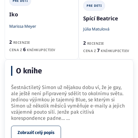
Marissa Meyer
Júlia Matulová
2
2
RECENZIE
RECENZIE
6
7
CENA Z
KNÍHKUPECTIEV
CENA Z
KNÍHKUPECTIEV
O knihe
Šestnáctiletý Simon už nějakou dobu ví, že je gay,
ale ještě není připravený sdělit to okolnímu světu.
Jedinou výjimkou je tajemný Blue, se kterým si
Simon už několik měsíců vyměňuje e-maily a jejich
vzájemné pouto sílí. Jenže pak citlivá
korespondence padne…
...
Zobraziť celý popis
ORIGINÁLNY NÁZOV