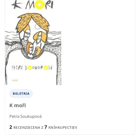
BELETRIA
K moři
Petra Soukupová
2
7
RECENZIE
CENA Z
KNÍHKUPECTIEV
Obláčik slov