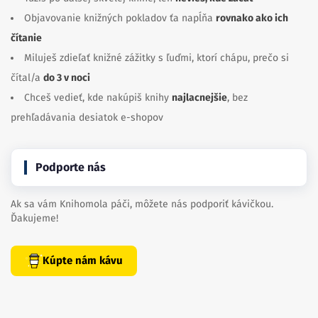
Miluješ zdieľať knižné zážitky s ľuďmi, ktorí chápu, prečo si
čítal/a
do 3 v noci
Chceš vedieť, kde nakúpiš knihy
najlacnejšie
, bez
prehľadávania desiatok e-shopov
Podporte nás
Ak sa vám Knihomola páči, môžete nás podporiť kávičkou.
Ďakujeme!
Kúpte nám kávu