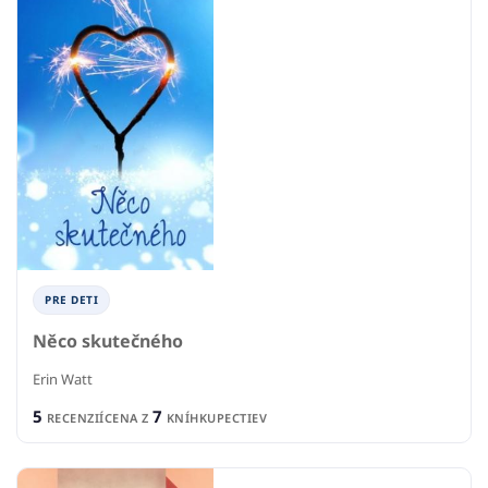
PRE DETI
Něco skutečného
Erin Watt
5
7
RECENZIÍ
CENA Z
KNÍHKUPECTIEV