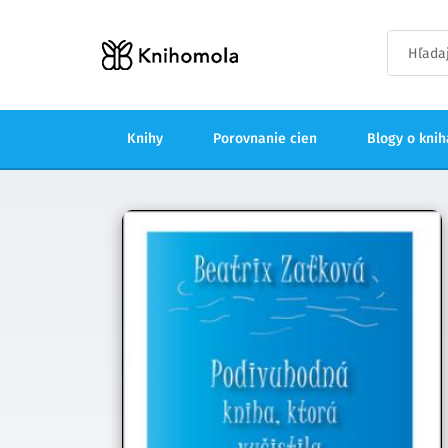
Knihy
Porovnanie cien
Blogy o kni