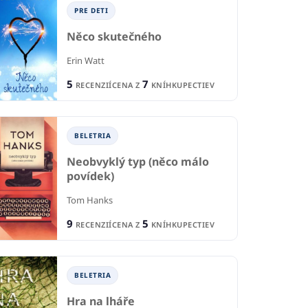
PRE DETI
Něco skutečného
Erin Watt
5
7
RECENZIÍ
CENA Z
KNÍHKUPECTIEV
BELETRIA
Neobvyklý typ (něco málo
povídek)
Tom Hanks
9
5
RECENZIÍ
CENA Z
KNÍHKUPECTIEV
BELETRIA
Hra na lháře