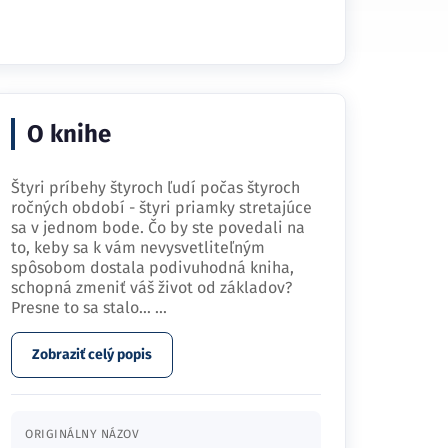
O knihe
Štyri príbehy štyroch ľudí počas štyroch
ročných období - štyri priamky stretajúce
sa v jednom bode. Čo by ste povedali na
to, keby sa k vám nevysvetliteľným
spôsobom dostala podivuhodná kniha,
schopná zmeniť váš život od základov?
Presne to sa stalo…
...
Zobraziť celý popis
ORIGINÁLNY NÁZOV