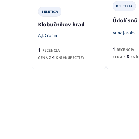
BELETRIA
BELETRIA
Údolí snů
Klobučníkov hrad
Anna Jacobs
A.J. Cronin
1
1
RECENCIA
RECENCIA
8
4
CENA Z
KNÍH
CENA Z
KNÍHKUPECTIEV