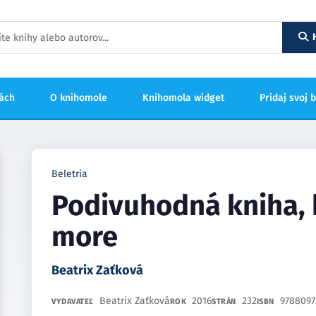
hách
O knihomole
Knihomola widget
Pridaj svoj 
Beletria
Podivuhodná kniha, k
more
Beatrix Zaťková
Beatrix Zaťková
2016
232
9788097
VYDAVATEĽ
ROK
STRÁN
ISBN