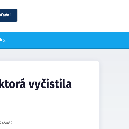
Hľadaj
blog
torá vyčistila
248482