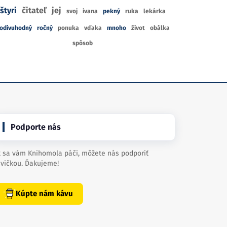
štyri
čitateľ
jej
svoj
ivana
pekný
ruka
lekárka
odivuhodný
ročný
ponuka
vďaka
mnoho
život
obálka
spôsob
Podporte nás
 sa vám Knihomola páči, môžete nás podporiť
vičkou. Ďakujeme!
Kúpte nám kávu