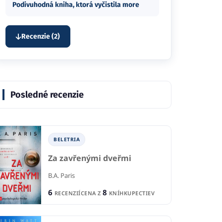
Podivuhodná kniha, ktorá vyčistila more
Recenzie (2)
Posledné recenzie
BELETRIA
Za zavřenými dveřmi
B.A. Paris
6
8
RECENZIÍ
CENA Z
KNÍHKUPECTIEV