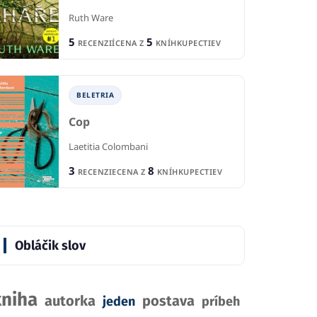
Ruth Ware
IA
B
BELETRIA
5
5
RECENZIÍ
CENA Z
KNÍHKUPECTIEV
Záhada siedmich
pečná
Tr
ciferníkov
sková
Aga
Agatha Christie
BELETRIA
2
2
CIA
R
RECENZIE
Cop
8
7
KNÍHKUPECTIEV
CE
CENA Z
KNÍHKUPECTIEV
Laetitia Colombani
3
8
RECENZIE
CENA Z
KNÍHKUPECTIEV
Obláčik slov
kniha
autorka
postava
jeden
príbeh