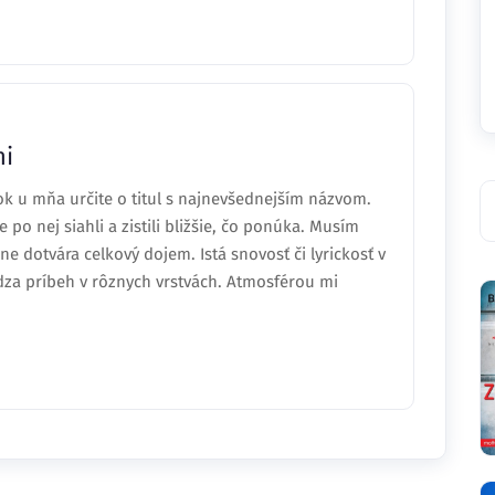
mi
rok u mňa určite o titul s najnevšednejším názvom.
 po nej siahli a zistili bližšie, čo ponúka. Musím
e dotvára celkový dojem. Istá snovosť či lyrickosť v
za príbeh v rôznych vrstvách. Atmosférou mi