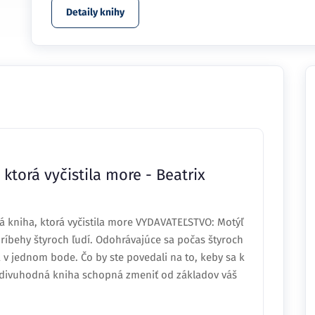
Detaily knihy
ktorá vyčistila more - Beatrix
 kniha, ktorá vyčistila more VYDAVATEĽSTVO: Motýľ
ríbehy štyroch ľudí. Odohrávajúce sa počas štyroch
a v jednom bode. Čo by ste povedali na to, keby sa k
divuhodná kniha schopná zmeniť od základov váš