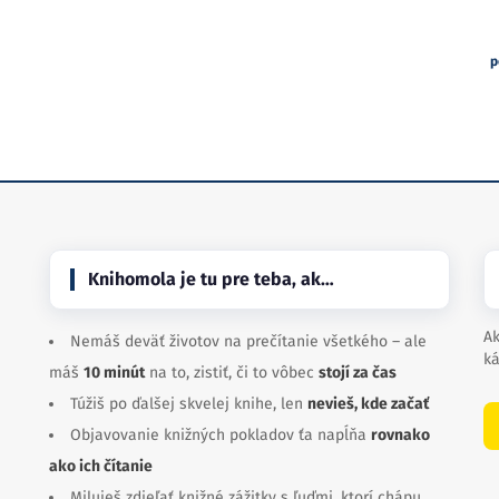
p
Knihomola je tu pre teba, ak…
Ak
Nemáš deväť životov na prečítanie všetkého – ale
ká
máš
10 minút
na to, zistiť, či to vôbec
stojí za čas
Túžiš po ďalšej skvelej knihe, len
nevieš, kde začať
Objavovanie knižných pokladov ťa napĺňa
rovnako
ako ich čítanie
Miluješ zdieľať knižné zážitky s ľuďmi, ktorí chápu,