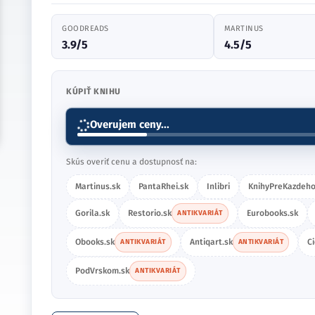
GOODREADS
MARTINUS
3.9/5
4.5/5
KÚPIŤ KNIHU
Overujem ceny...
Skús overiť cenu a dostupnosť na:
Martinus.sk
PantaRhei.sk
Inlibri
KnihyPreKazdeho
Gorila.sk
Restorio.sk
Eurobooks.sk
ANTIKVARIÁT
Obooks.sk
Antiqart.sk
C
ANTIKVARIÁT
ANTIKVARIÁT
PodVrskom.sk
ANTIKVARIÁT