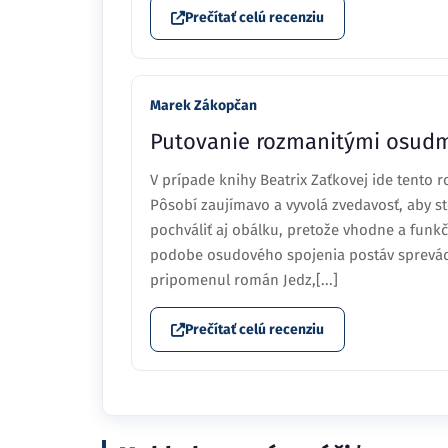
Prečítať celú recenziu
Marek Zákopčan
Putovanie rozmanitými osud
V prípade knihy Beatrix Zaťkovej ide tento 
Pôsobí zaujímavo a vyvolá zvedavosť, aby ste
pochváliť aj obálku, pretože vhodne a funkčn
podobe osudového spojenia postáv sprevád
pripomenul román Jedz,[...]
Prečítať celú recenziu