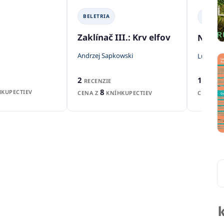
BELETRIA
BELETR
Zaklínač III.: Krv elfov
Nebez
Andrzej Sapkowski
Lucia Sa
2
1
RECENZIE
RECEN
8
KUPECTIEV
CENA Z
KNÍHKUPECTIEV
CENA Z