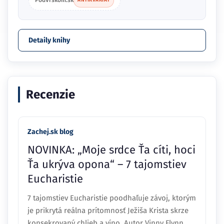
Detaily knihy
Recenzie
Zachej.sk blog
NOVINKA: „Moje srdce Ťa cíti, hoci
Ťa ukrýva opona“ – 7 tajomstiev
Eucharistie
7 tajomstiev Eucharistie poodhaľuje závoj, ktorým
je prikrytá reálna prítomnosť Ježiša Krista skrze
konsekrovaný chlieb a víno. Autor Vinny Flynn