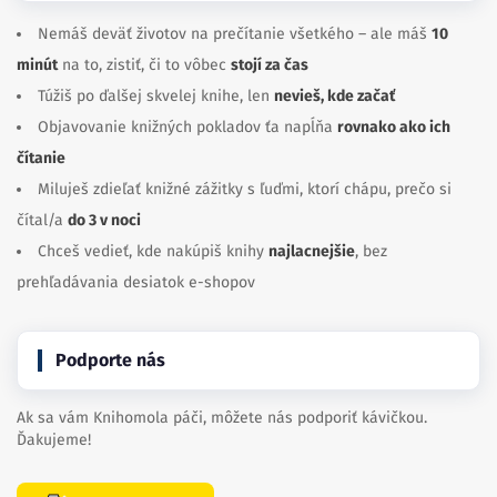
Nemáš deväť životov na prečítanie všetkého – ale máš
10
minút
na to, zistiť, či to vôbec
stojí za čas
Túžiš po ďalšej skvelej knihe, len
nevieš, kde začať
Objavovanie knižných pokladov ťa napĺňa
rovnako ako ich
čítanie
Miluješ zdieľať knižné zážitky s ľuďmi, ktorí chápu, prečo si
čítal/a
do 3 v noci
Chceš vedieť, kde nakúpiš knihy
najlacnejšie
, bez
prehľadávania desiatok e-shopov
Podporte nás
Ak sa vám Knihomola páči, môžete nás podporiť kávičkou.
Ďakujeme!