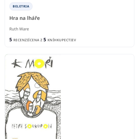
BELETRIA
Hra na lháře
Ruth Ware
5
5
RECENZIÍ
CENA Z
KNÍHKUPECTIEV