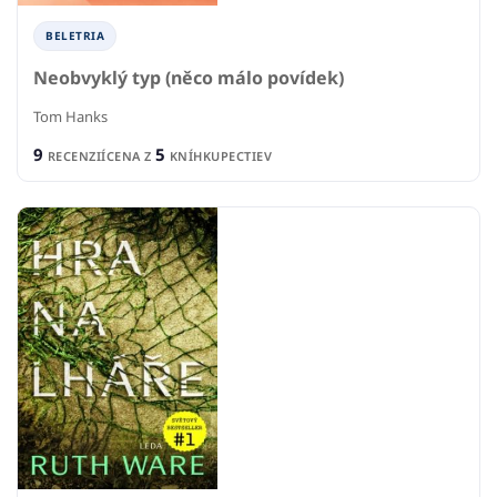
BELETRIA
Neobvyklý typ (něco málo povídek)
Tom Hanks
9
5
RECENZIÍ
CENA Z
KNÍHKUPECTIEV