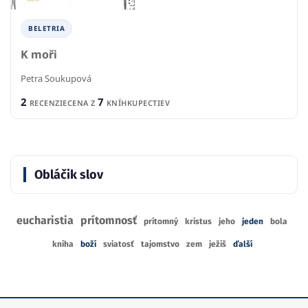
BELETRIA
K moři
Petra Soukupová
2
7
RECENZIE
CENA Z
KNÍHKUPECTIEV
Obláčik slov
eucharistia
prítomnosť
prítomný
kristus
jeho
jeden
bola
kniha
boží
sviatosť
tajomstvo
zem
ježiš
ďalší