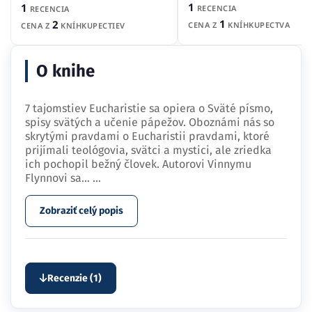
1
1
RECENCIA
RECENCIA
1
2
CENA Z
KNÍHKUPECTVA
CENA Z
KNÍHKUPECTIEV
O knihe
7 tajomstiev Eucharistie sa opiera o Sväté písmo,
spisy svätých a učenie pápežov. Oboznámi nás so
skrytými pravdami o Eucharistii pravdami, ktoré
prijímali teológovia, svätci a mystici, ale zriedka
ich pochopil bežný človek. Autorovi Vinnymu
Flynnovi sa…
...
Zobraziť celý popis
Recenzie (1)