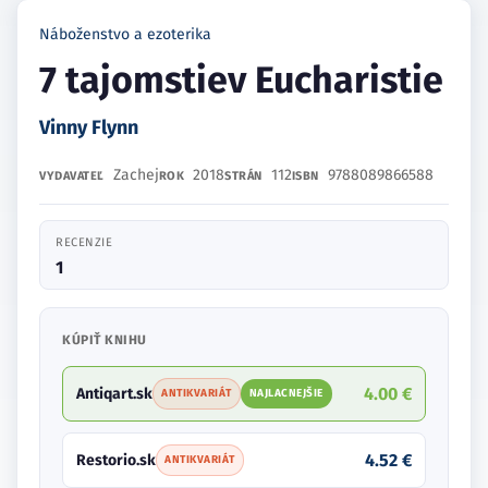
Náboženstvo a ezoterika
7 tajomstiev Eucharistie
Vinny Flynn
Zachej
2018
112
9788089866588
VYDAVATEĽ
ROK
STRÁN
ISBN
RECENZIE
1
KÚPIŤ KNIHU
4.00 €
Antiqart.sk
ANTIKVARIÁT
NAJLACNEJŠIE
4.52 €
Restorio.sk
ANTIKVARIÁT