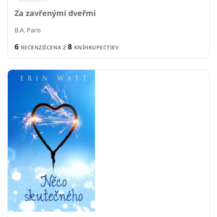
Za zavřenými dveřmi
B.A. Paris
6
8
RECENZIÍ
CENA Z
KNÍHKUPECTIEV