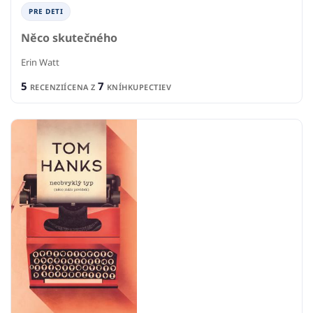
PRE DETI
Něco skutečného
Erin Watt
5
7
RECENZIÍ
CENA Z
KNÍHKUPECTIEV