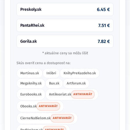
6.45 €
Preskoly.sk
7.51 €
PantaRhei.sk
7.82 €
Gorila.sk
* aktuálne ceny sa môžu líšiť
Skús overiť cenu a dostupnosť na:
Martinus.sk
Inlibri
KnihyPreKazdeho.sk
Megaknihy.sk
Bux.sk
Artforum.sk
Eurobooks.sk
Antikvariat.sk
ANTIKVARIÁT
Obooks.sk
ANTIKVARIÁT
CierneNaBielom.sk
ANTIKVARIÁT
PodVrskom.sk
ANTIKVARIÁT