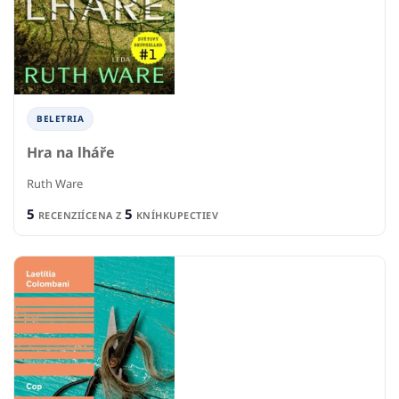
BELETRIA
Hra na lháře
Ruth Ware
5
5
RECENZIÍ
CENA Z
KNÍHKUPECTIEV