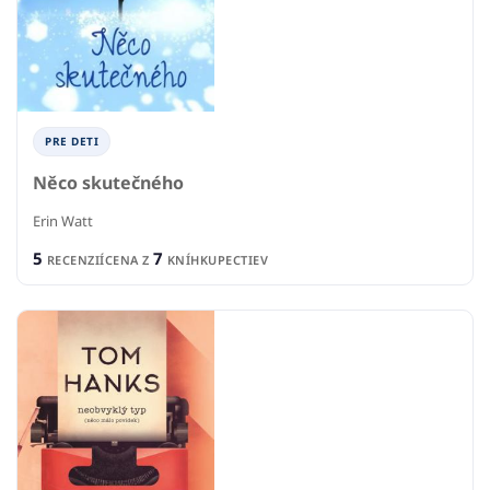
PRE DETI
Něco skutečného
Erin Watt
5
7
RECENZIÍ
CENA Z
KNÍHKUPECTIEV