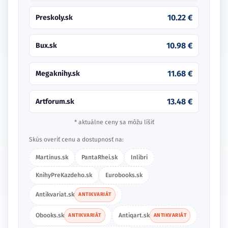
10.22 €
Preskoly.sk
10.98 €
Bux.sk
11.68 €
Megaknihy.sk
13.48 €
Artforum.sk
* aktuálne ceny sa môžu líšiť
Skús overiť cenu a dostupnosť na:
Martinus.sk
PantaRhei.sk
Inlibri
KnihyPreKazdeho.sk
Eurobooks.sk
Antikvariat.sk
ANTIKVARIÁT
Obooks.sk
Antiqart.sk
ANTIKVARIÁT
ANTIKVARIÁT