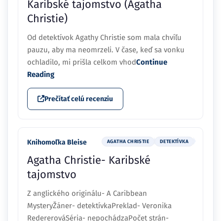
Karibské tajomstvo (Agatha
Christie)
Od detektívok Agathy Christie som mala chvíľu
pauzu, aby ma neomrzeli. V čase, keď sa vonku
ochladilo, mi prišla celkom vhod
Continue
Reading
Prečítať celú recenziu
Knihomoľka Bleise
AGATHA CHRISTIE
DETEKTÍVKA
Agatha Christie- Karibské
tajomstvo
Z anglického originálu- A Caribbean
MysteryŽáner- detektívkaPreklad- Veronika
RedererováSéria- nepochádzaPočet strán-