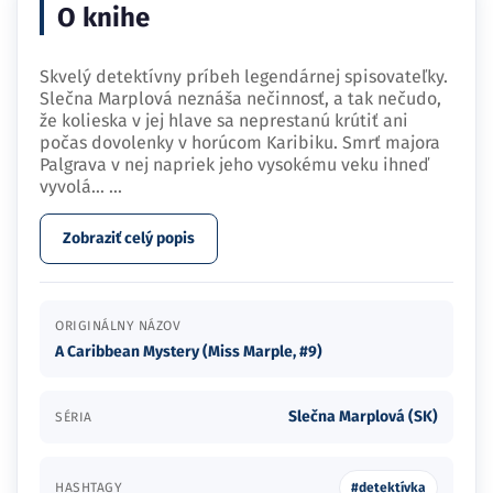
O knihe
Skvelý detektívny príbeh legendárnej spisovateľky.
Slečna Marplová neznáša nečinnosť, a tak nečudo,
že kolieska v jej hlave sa neprestanú krútiť ani
počas dovolenky v horúcom Karibiku. Smrť majora
Palgrava v nej napriek jeho vysokému veku ihneď
vyvolá…
...
Zobraziť celý popis
ORIGINÁLNY NÁZOV
A Caribbean Mystery (Miss Marple, #9)
Slečna Marplová (SK)
SÉRIA
HASHTAGY
#detektívka