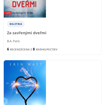
BELETRIA
Za zavřenými dveřmi
B.A. Paris
6
8
RECENZIÍ
CENA Z
KNÍHKUPECTIEV