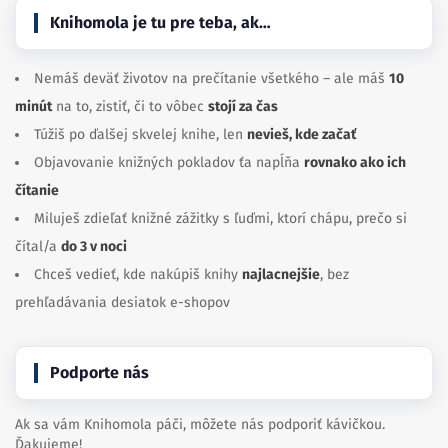
Knihomola je tu pre teba, ak…
Nemáš deväť životov na prečítanie všetkého – ale máš
10
minút
na to, zistiť, či to vôbec
stojí za čas
Túžiš po ďalšej skvelej knihe, len
nevieš, kde začať
Objavovanie knižných pokladov ťa napĺňa
rovnako ako ich
čítanie
Miluješ zdieľať knižné zážitky s ľuďmi, ktorí chápu, prečo si
čítal/a
do 3 v noci
Chceš vedieť, kde nakúpiš knihy
najlacnejšie
, bez
prehľadávania desiatok e-shopov
Podporte nás
Ak sa vám Knihomola páči, môžete nás podporiť kávičkou.
Ďakujeme!