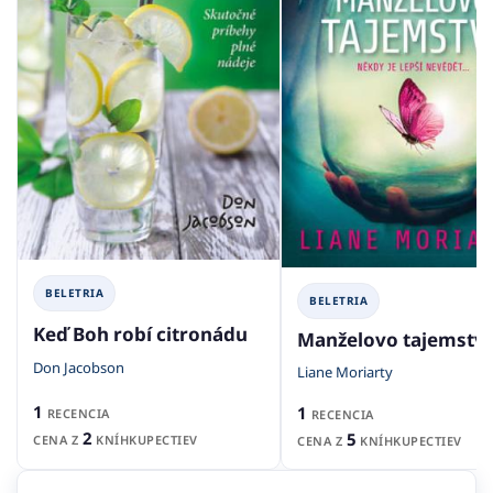
BELETRIA
BELETRIA
Keď Boh robí citronádu
Manželovo tajemství
Don Jacobson
Liane Moriarty
1
1
RECENCIA
RECENCIA
2
5
CENA Z
KNÍHKUPECTIEV
CENA Z
KNÍHKUPECTIEV