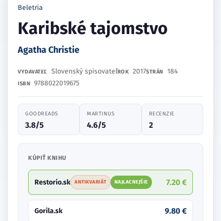
Beletria
Karibské tajomstvo
Agatha Christie
Slovenský spisovateľ
2017
184
VYDAVATEĽ
ROK
STRÁN
9788022019675
ISBN
GOODREADS
MARTINUS
RECENZIE
3.8/5
4.6/5
2
KÚPIŤ KNIHU
7.20 €
Restorio.sk
ANTIKVARIÁT
NAJLACNEJŠIE
9.80 €
Gorila.sk