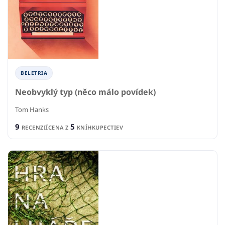
BELETRIA
Neobvyklý typ (něco málo povídek)
Tom Hanks
9
5
RECENZIÍ
CENA Z
KNÍHKUPECTIEV