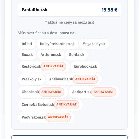
15.58 €
PantaRhei.sk
* aktuálne ceny sa môžu líšiť
Skús overiť cenu a dostupnosť na:
Inlibri
KnihyPreKazdeho.sk
Megaknihy.sk
Bux.sk
Artforum.sk
Gorila.sk
Restorio.sk
Eurobooks.sk
ANTIKVARIÁT
Preskoly.sk
Antikvariat.sk
ANTIKVARIÁT
Obooks.sk
Antiqart.sk
ANTIKVARIÁT
ANTIKVARIÁT
CierneNaBielom.sk
ANTIKVARIÁT
PodVrskom.sk
ANTIKVARIÁT