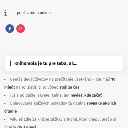
používanie cookies
Facebook
Instagram
Knihomola je tu pre teba, ak…
Nemáš deväť životov na prečítanie všetkého – ale máš
10
minút
na to, zistiť, či to vôbec
stojí za čas
Túžiš po ďalšej skvelej knihe, len
nevieš, kde začať
Objavovanie knižných pokladov ťa napĺňa
rovnako ako ich
čítanie
Miluješ zdieľať knižné zážitky s ľuďmi, ktorí chápu, prečo si
čítal/a
do 3 v noci