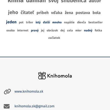
kniha
damián
svoj
snúbenica
autor
jeho
čitateľ
príbeh
vďaka
žena
postava
bola
jeden
pot
triler
istý
ďalší
mnoho
napätie
dievča
bestseller
osoba
internet
pravý
jej
obrázok
dej
cela
mier
nudný
fotka
začiatok
www.knihomola.sk
knihomola.sk@gmail.com