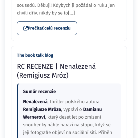
sousedů. Děkuji! Kdybych ji požádal o ruku jen
chvíli dřív, nikdy by se to[...]
Prečítať celú recenziu
The book talk blog
RC RECENZE | Nenalezená
(Remigiusz Mróz)
Sumár recenzie
Nenalezená
, thriller polského autora
Remigiusze Mróze
, vypráví o
Damianu
Wernerovi
, který deset let po zmizení
snoubenky náhle narazí na stopu, když se
její fotografie objeví na sociální síti. Příběh