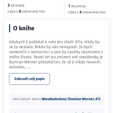
3
1
RECENZIE
RECENCIA
6
4
CENA Z
KNÍHKUPECTIEV
CENA Z
KNÍHKUPECTIEV
O knihe
Kdybych ji požádal o ruku jen chvíli dřív, nikdy by
se to nestalo. Nikdo by nás nenapadl. Já bych
neskončil v nemocnici a ona by navždy nezmizela z
mého života. Deset let po zmizení své snoubenky je
Damian Werner přesvědčen, že už ji nikdy neuvidí.
Jednoho…
...
Zobraziť celý popis
Nieodnaleziona (Damian Werner, #1)
ORIGINÁLNY NÁZOV