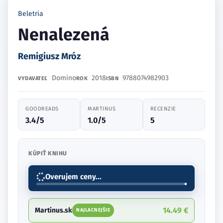
Beletria
Nenalezená
Remigiusz Mróz
Domino
2018
9788074982903
VYDAVATEĽ
ROK
ISBN
GOODREADS
MARTINUS
RECENZIE
3.4/5
1.0/5
5
KÚPIŤ KNIHU
Overujem ceny...
14.49 €
Martinus.sk
NAJLACNEJŠIE