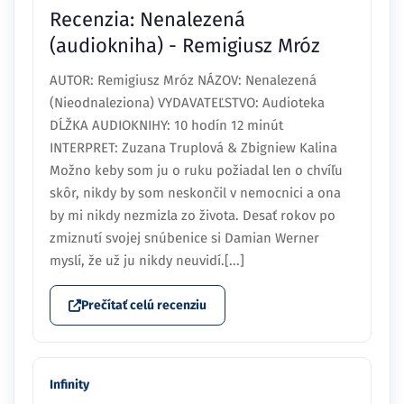
Recenzia: Nenalezená
(audiokniha) - Remigiusz Mróz
AUTOR: Remigiusz Mróz NÁZOV: Nenalezená
(Nieodnaleziona) VYDAVATEĽSTVO: Audioteka
DĹŽKA AUDIOKNIHY: 10 hodín 12 minút
INTERPRET: Zuzana Truplová & Zbigniew Kalina
Možno keby som ju o ruku požiadal len o chvíľu
skôr, nikdy by som neskončil v nemocnici a ona
by mi nikdy nezmizla zo života. Desať rokov po
zmiznutí svojej snúbenice si Damian Werner
myslí, že už ju nikdy neuvidí.[...]
Prečítať celú recenziu
Infinity