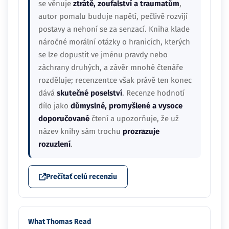
se věnuje
ztrátě, zoufalství a traumatům
,
autor pomalu buduje napětí, pečlivě rozvíjí
postavy a nehoní se za senzací. Kniha klade
náročné morální otázky o hranicích, kterých
se lze dopustit ve jménu pravdy nebo
záchrany druhých, a závěr mnohé čtenáře
rozděluje; recenzentce však právě ten konec
dává
skutečné poselství
. Recenze hodnotí
dílo jako
důmyslné, promyšlené a vysoce
doporučované
čtení a upozorňuje, že už
název knihy sám trochu
prozrazuje
rozuzlení
.
Prečítať celú recenziu
What Thomas Read