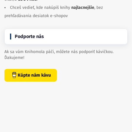
Chceš vedieť, kde nakúpiš knihy
najlacnejšie
, bez
prehľadávania desiatok e-shopov
Podporte nás
Ak sa vám Knihomola páči, môžete nás podporiť kávičkou.
Ďakujeme!
Kúpte nám kávu