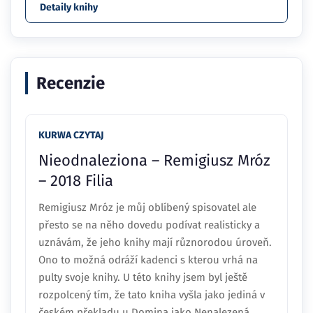
Detaily knihy
Recenzie
KURWA CZYTAJ
Nieodnaleziona – Remigiusz Mróz
– 2018 Filia
Remigiusz Mróz je můj oblíbený spisovatel ale
přesto se na něho dovedu podívat realisticky a
uznávám, že jeho knihy mají různorodou úroveň.
Ono to možná odráží kadenci s kterou vrhá na
pulty svoje knihy. U této knihy jsem byl ještě
rozpolcený tím, že tato kniha vyšla jako jediná v
českém překladu u Domina jako Nenalezená. …