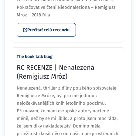
Pokračovat ve čtení Nieodnaleziona – Remigiusz
Mróz – 2018 Filia
Prečítať celú recenziu
The book talk blog
RC RECENZE | Nenalezená
(Remigiusz Mróz)
Nenalezená, thriller z dílny polského spisovatele
Remigiusze Mróze, byl pro mě jednou z
nejočekávanějších knih letošního podzimu.
Přiznávám, že mám evropské autory načtené
méně, než by se mi líbilo, a proto jsem moc ráda,
že jsem díky nakladatelství Domino měla
příležitost zkusit něco od našich bezprostředních