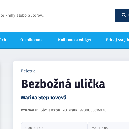
hách
O knihomole
Knihomola widget
Pridaj svoj 
Beletria
Bezbožná ulička
Marina Stepnovová
Slovart
2017
9788055614830
VYDAVATEĽ
ROK
ISBN
GOODREADS
MARTINUS