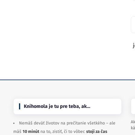
Knihomola je tu pre teba, ak…
Ak
Nemáš deväť životov na prečítanie všetkého – ale
ká
máš
10 minút
na to, zistiť, či to vôbec
stojí za čas