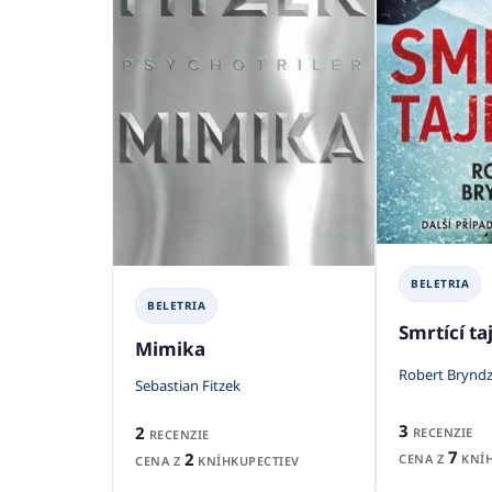
BELETRIA
BELETRIA
Smrtící ta
Mimika
Robert Brynd
Sebastian Fitzek
3
2
RECENZIE
RECENZIE
7
2
CENA Z
KNÍH
CENA Z
KNÍHKUPECTIEV