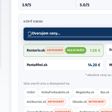
3.9/5
5.0/5
KÚPIŤ KNIHU
Overujem ceny...
G
1.56 €
Restorio.sk
ANTIKVARIÁT
NAJLACNEJŠIE
14.20 €
PantaRhei.sk
M
* aktuálne ceny sa 
Skús overiť cenu a dostupnosť na:
Inlibri
KnihyPreKazdeho.sk
Megaknihy.sk
Bux.sk
Antikvariat.sk
Obooks.sk
ANTIKVARIÁT
ANTIKVARIÁT