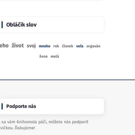
Obláčik slov
jeho
život
svoj
mnoho
rok
človek
veľa
orgován
žena
malá
Podporte nás
 sa vám Knihomola páči, môžete nás podporiť
vičkou. Ďakujeme!