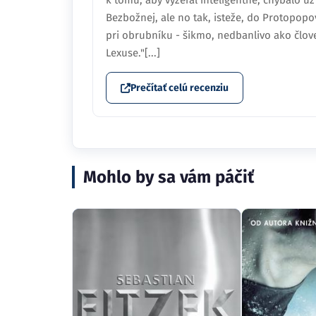
k tomu, aby vyzeral inteligentne, chýbalo u
Bezbožnej, ale no tak, isteže, do Protopopo
pri obrubníku - šikmo, nedbanlivo ako člove
Lexuse."[...]
Prečítať celú recenziu
Mohlo by sa vám páčiť