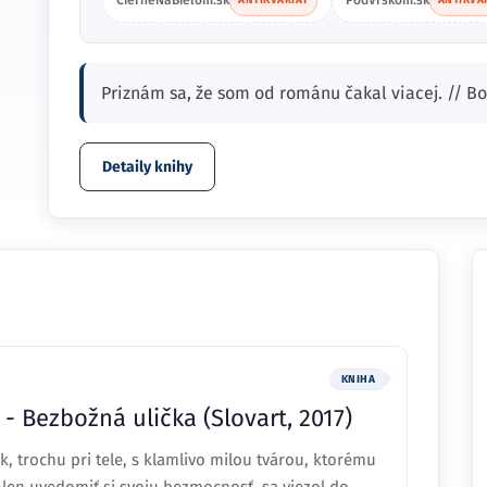
CierneNaBielom.sk
PodVrskom.sk
ANTIKVARIÁT
ANTIKVA
Priznám sa, že som od románu čakal viacej. // B
Detaily knihy
KNIHA
 Bezbožná ulička (Slovart, 2017)
rochu pri tele, s klamlivo milou tvárou, ktorému