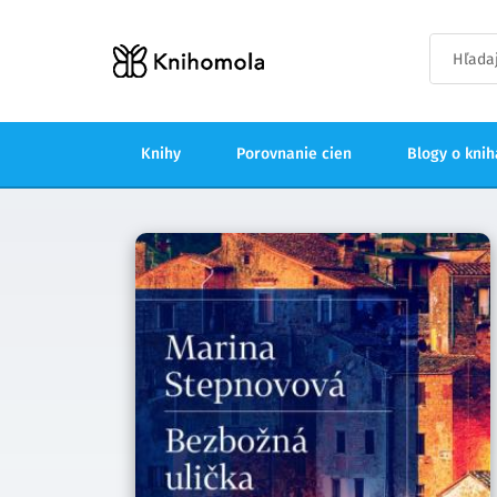
Knihy
Porovnanie cien
Blogy o kni