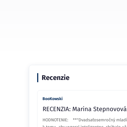
Recenzie
BooKowski
RECENZIA: Marina Stepnovová -
HODNOTENIE: **"Dvadsaťosemročný mladík, t