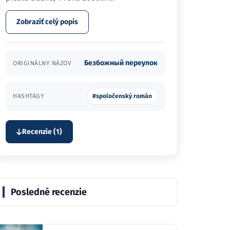
Zobraziť celý popis
Безбожный переулок
ORIGINÁLNY NÁZOV
HASHTAGY
#spoločenský román
Recenzie (1)
Posledné recenzie