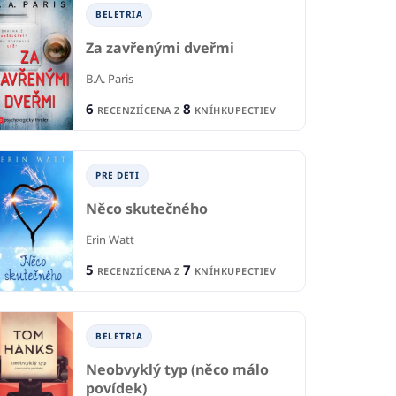
BELETRIA
Za zavřenými dveřmi
B.A. Paris
6
8
RECENZIÍ
CENA Z
KNÍHKUPECTIEV
PRE DETI
Něco skutečného
IA
B
Erin Watt
BELETRIA
vá smečka
5
7
Mě
RECENZIÍ
CENA Z
KNÍHKUPECTIEV
Foukneš do pěny
ládek
Rob
Radka Třeštíková
BELETRIA
2
1
CIA
R
RECENCIA
5
Neobvyklý typ (něco málo
6
KNÍHKUPECTIEV
CE
CENA Z
KNÍHKUPECTIEV
povídek)