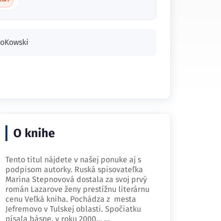
RIÁT
ooKowski
O knihe
Tento titul nájdete v našej ponuke aj s
podpisom autorky. Ruská spisovateľka
Marina Stepnovová dostala za svoj prvý
román Lazarove ženy prestížnu literárnu
cenu Veľká kniha. Pochádza z mesta
Jefremovo v Tulskej oblasti. Spočiatku
písala básne, v roku 2000…
...