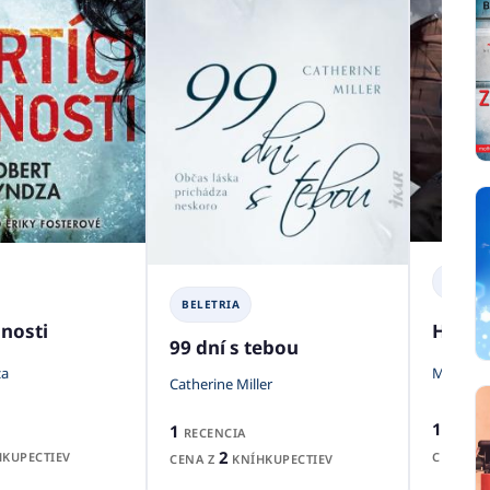
BELETR
BELETRIA
Hlado
jnosti
99 dní s tebou
Martin S
za
Catherine Miller
1
1
RECEN
RECENCIA
2
CENA Z
KUPECTIEV
CENA Z
KNÍHKUPECTIEV