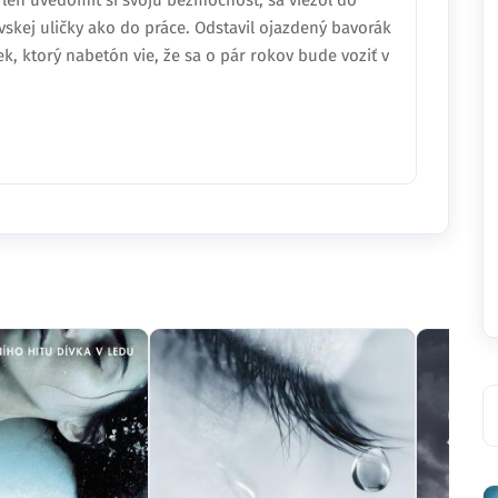
ž len uvedomiť si svoju bezmocnosť, sa viezol do
vskej uličky ako do práce. Odstavil ojazdený bavorák
k, ktorý nabetón vie, že sa o pár rokov bude voziť v