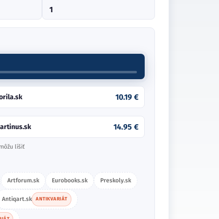
1
10.19 €
orila.sk
14.95 €
artinus.sk
môžu líšiť
Artforum.sk
Eurobooks.sk
Preskoly.sk
Antiqart.sk
ANTIKVARIÁT