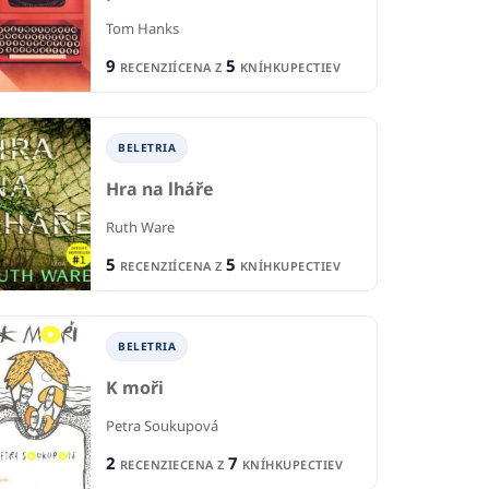
Tom Hanks
9
5
RECENZIÍ
CENA Z
KNÍHKUPECTIEV
BELETRIA
Hra na lháře
Ruth Ware
5
5
RECENZIÍ
CENA Z
KNÍHKUPECTIEV
BELETRIA
K moři
Petra Soukupová
2
7
RECENZIE
CENA Z
KNÍHKUPECTIEV