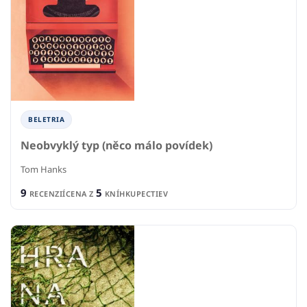
BELETRIA
Neobvyklý typ (něco málo povídek)
Tom Hanks
9
5
RECENZIÍ
CENA Z
KNÍHKUPECTIEV