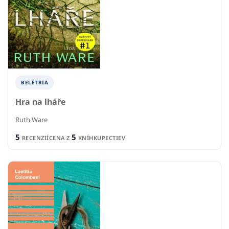
BELETRIA
Hra na lháře
Ruth Ware
5
5
RECENZIÍ
CENA Z
KNÍHKUPECTIEV