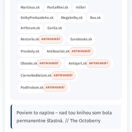
Martinus.sk
PantaRhei.sk
Inlibri
KnihyPreKazdeho.sk
Megaknihy.sk
Bux.sk
Artforum.sk
Gorila.sk
Restorio.sk
Eurobooks.sk
ANTIKVARIÁT
Preskoly.sk
Antikvariat.sk
ANTIKVARIÁT
Obooks.sk
Antiqart.sk
ANTIKVARIÁT
ANTIKVARIÁT
CierneNaBielom.sk
ANTIKVARIÁT
PodVrskom.sk
ANTIKVARIÁT
Poviem to naplno – nad tou knihou som bola
permanentne šťastná. // The Octoberry