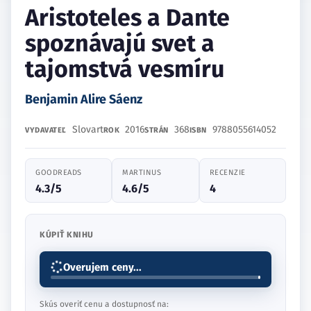
Aristoteles a Dante
spoznávajú svet a
tajomstvá vesmíru
Benjamin Alire Sáenz
Slovart
2016
368
9788055614052
VYDAVATEĽ
ROK
STRÁN
ISBN
GOODREADS
MARTINUS
RECENZIE
4.3/5
4.6/5
4
KÚPIŤ KNIHU
Overujem ceny...
Skús overiť cenu a dostupnosť na: