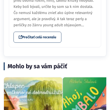
pred dvoma rokmi, hihi), takéto knižky nebývali.
Keby boli bývali, určite by som sa k nim dostala.
Čo nemusí každému znieť ako úplne relevantný
argument, ale je pravdivý. A tak teraz perly a
perličky zo žánru young adult objavujem…
Prečítať celú recenziu
Mohlo by sa vám páčiť