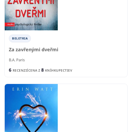
BELETRIA
Za zavřenými dveřmi
B.A. Paris
6
8
RECENZIÍ
CENA Z
KNÍHKUPECTIEV