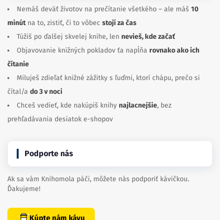
Nemáš deväť životov na prečítanie všetkého – ale máš
10
minút
na to, zistiť, či to vôbec
stojí za čas
Túžiš po ďalšej skvelej knihe, len
nevieš, kde začať
Objavovanie knižných pokladov ťa napĺňa
rovnako ako ich
čítanie
Miluješ zdieľať knižné zážitky s ľuďmi, ktorí chápu, prečo si
čítal/a
do 3 v noci
Chceš vedieť, kde nakúpiš knihy
najlacnejšie
, bez
prehľadávania desiatok e-shopov
Podporte nás
Ak sa vám Knihomola páči, môžete nás podporiť kávičkou.
Ďakujeme!
Kúpte nám kávu