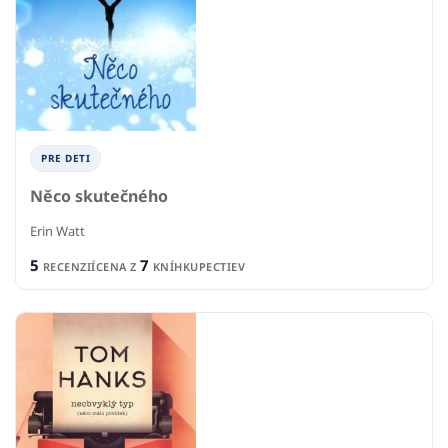
PRE DETI
Něco skutečného
Erin Watt
5
7
RECENZIÍ
CENA Z
KNÍHKUPECTIEV