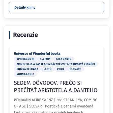
Detaily knihy
Recenzie
Universe of Wonderful books
#PRIDEMONTH
4 A POL*
ARI A DANTE
ARISTOTELES A DANTE SPOZNÁVAJÚ SVET A TAJOMSTVÁ VESMÍRU
KNIŽNÁ RECENZIA
LGBTQ
PRIDE
SLOVART
YOUNG ADULT
SEDEM DÔVODOV, PREČO SI
PREČÍTAŤ ARISTOTELA A DANTEHO
BENJAMIN ALIRE SÁENZ | 368 STRÁN | YA, COMING
OF AGE | SLOVART Poetická a cenami ovenčená
kniha prináša príbeh o priateľstve dvoch