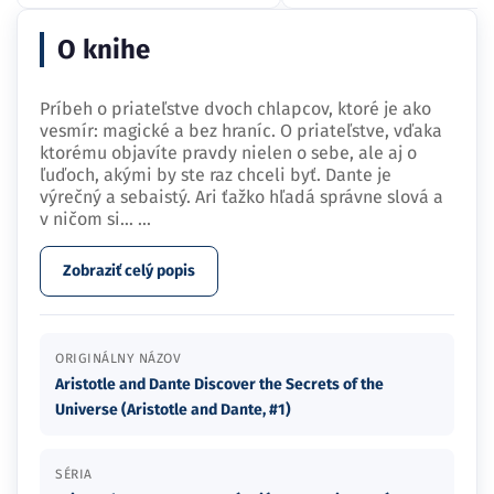
O knihe
Príbeh o priateľstve dvoch chlapcov, ktoré je ako
vesmír: magické a bez hraníc. O priateľstve, vďaka
ktorému objavíte pravdy nielen o sebe, ale aj o
ľuďoch, akými by ste raz chceli byť. Dante je
výrečný a sebaistý. Ari ťažko hľadá správne slová a
v ničom si…
...
Zobraziť celý popis
ORIGINÁLNY NÁZOV
Aristotle and Dante Discover the Secrets of the
Universe (Aristotle and Dante, #1)
SÉRIA