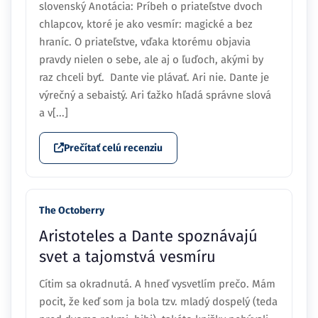
slovenský Anotácia: Príbeh o priateľstve dvoch
chlapcov, ktoré je ako vesmír: magické a bez
hraníc. O priateľstve, vďaka ktorému objavia
pravdy nielen o sebe, ale aj o ľuďoch, akými by
raz chceli byť. Dante vie plávať. Ari nie. Dante je
výrečný a sebaistý. Ari ťažko hľadá správne slová
a v[...]
Prečítať celú recenziu
The Octoberry
Aristoteles a Dante spoznávajú
svet a tajomstvá vesmíru
Cítim sa okradnutá. A hneď vysvetlím prečo. Mám
pocit, že keď som ja bola tzv. mladý dospelý (teda