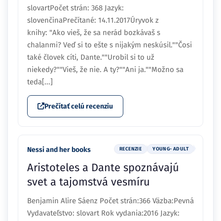
slovartPočet strán: 368 Jazyk:
slovenčinaPrečítané: 14.11.2017Úryvok z
knihy: "Ako vieš, že sa nerád bozkávaš s
chalanmi? Veď si to ešte s nijakým neskúsil.""Čosi
také človek cíti, Dante.""Urobil si to už
niekedy?""Vieš, že nie. A ty?""Ani ja.""Možno sa
teda[...]
Prečítať celú recenziu
Nessi and her books
RECENZIE
YOUNG- ADULT
Aristoteles a Dante spoznávajú
svet a tajomstvá vesmíru
Benjamin Alire Sáenz Počet strán:366 Väzba:Pevná
Vydavateľstvo: slovart Rok vydania:2016 Jazyk: