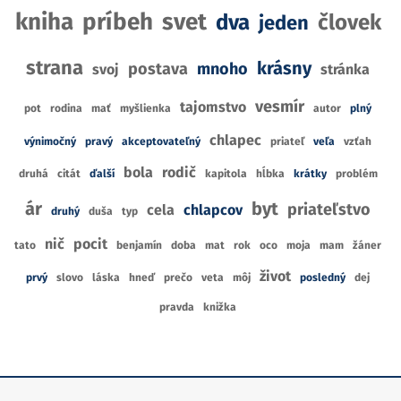
kniha
príbeh
svet
dva
človek
jeden
strana
krásny
postava
mnoho
svoj
stránka
vesmír
tajomstvo
pot
rodina
mať
myšlienka
autor
plný
chlapec
výnimočný
pravý
akceptovateľný
priateľ
veľa
vzťah
bola
rodič
druhá
citát
ďalší
kapitola
hĺbka
krátky
problém
ár
byt
priateľstvo
cela
chlapcov
druhý
duša
typ
nič
pocit
tato
benjamín
doba
mat
rok
oco
moja
mam
žáner
život
prvý
slovo
láska
hneď
prečo
veta
môj
posledný
dej
pravda
knižka