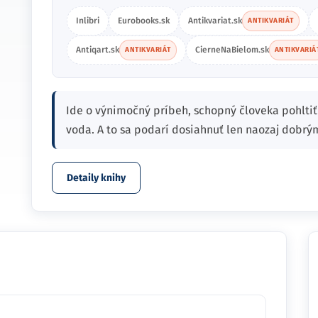
Inlibri
Eurobooks.sk
Antikvariat.sk
ANTIKVARIÁT
Antiqart.sk
CierneNaBielom.sk
ANTIKVARIÁT
ANTIKVARIÁ
Ide o výnimočný príbeh, schopný človeka pohltiť 
voda. A to sa podarí dosiahnuť len naozaj dobrý
Detaily knihy