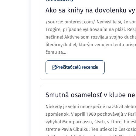
Ako sa knihy na dovolenku vy
/source: pinterest.com/ Nemyslite si, že s
Trogire, prípadne vylihovaním na pláži. Resp
nečinne! Aktívne som rozvíjala svojho ducha
literárnych diel, ktorým venujem tento prís
čomu sa…
Prečítať celú recenziu
Smutná osamelosť v klube ne
Niekedy je veľmi nebezpečné navštíviť aleb
spomienok. V apríli 1980 pochovávajú v Paríž
vyhýbal Montparnassu, štvrti, v ktorej ho e
stretne Pavla Cibulku. Ten utiekol z Českos