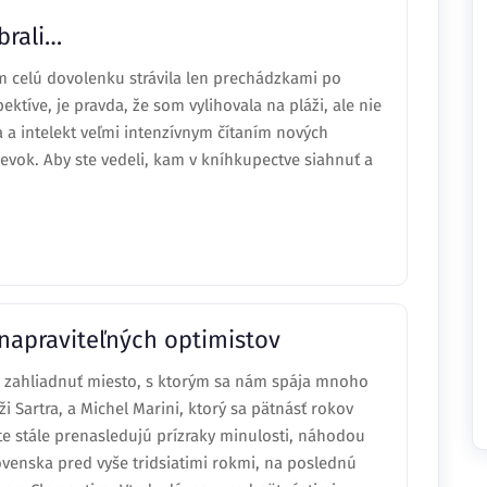
brali…
om celú dovolenku strávila len prechádzkami po
ektíve, je pravda, že som vylihovala na pláži, ale nie
 a intelekt veľmi intenzívnym čítaním nových
pevok. Aby ste vedeli, kam v kníhkupectve siahnuť a
napraviteľných optimistov
o zahliadnuť miesto, s ktorým sa nám spája mnoho
i Sartra, a Michel Marini, ktorý sa pätnásť rokov
šte stále prenasledujú prízraky minulosti, náhodou
lovenska pred vyše tridsiatimi rokmi, na poslednú