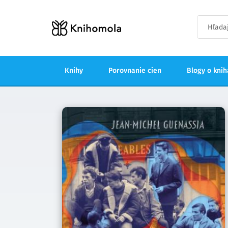
Knihy
Porovnanie cien
Blogy o kni