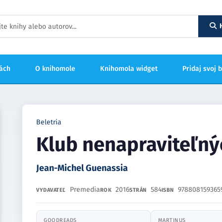
hách
O knihomole
Knihomola widget
Pridaj svoj 
Beletria
Klub nenapraviteľný
Jean-Michel Guenassia
Premedia
2016
584
978808159365
VYDAVATEĽ
ROK
STRÁN
ISBN
GOODREADS
MARTINUS