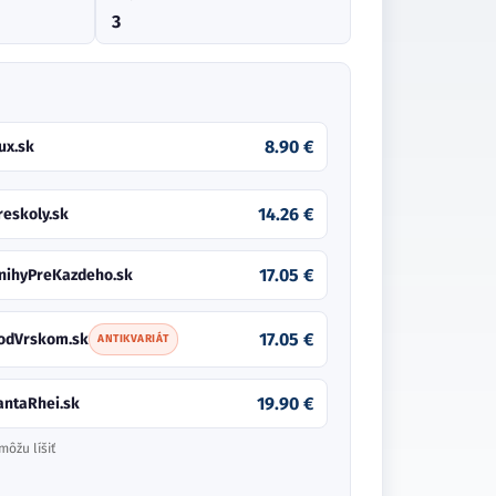
3
8.90 €
ux.sk
14.26 €
reskoly.sk
17.05 €
nihyPreKazdeho.sk
17.05 €
odVrskom.sk
ANTIKVARIÁT
19.90 €
antaRhei.sk
môžu líšiť