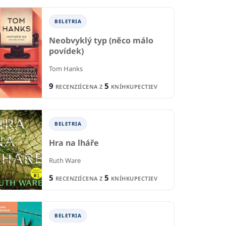
BELETRIA
Neobvyklý typ (něco málo
povídek)
Tom Hanks
9
5
RECENZIÍ
CENA Z
KNÍHKUPECTIEV
BELETRIA
Hra na lháře
Ruth Ware
5
5
RECENZIÍ
CENA Z
KNÍHKUPECTIEV
BELETRIA
IA