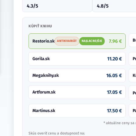
4.3/5
4.8/5
KÚPIŤ KNIHU
B
7.96 €
Restorio.sk
ANTIKVARIÁT
NAJLACNEJŠIE
11.20 €
Gorila.sk
P
16.05 €
Megaknihy.sk
K
17.05 €
Artforum.sk
P
17.50 €
Martinus.sk
P
* aktuálne ceny sa 
Skús overiť cenu a dostupnosť na: