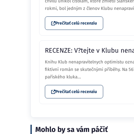
chvíľu unikol čistkám, ktoré zmietli Slánsk
rokmi, bol jedným z členov Klubu nenapravi
Prečítať celú recenziu
RECENZE: V?tejte v Klubu nena
Knihu Klub nenapravitelnych optimistu ozna
fiktivní román se skutečnými příběhy. Na 56
paříského kluka...
Prečítať celú recenziu
Mohlo by sa vám páčiť