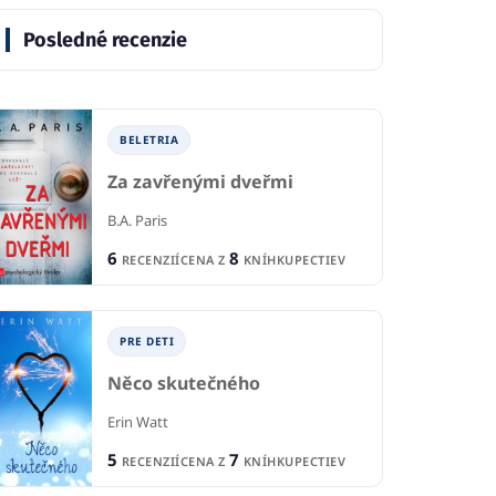
Posledné recenzie
BELETRIA
Za zavřenými dveřmi
B.A. Paris
6
8
RECENZIÍ
CENA Z
KNÍHKUPECTIEV
PRE DETI
Něco skutečného
Erin Watt
5
7
RECENZIÍ
CENA Z
KNÍHKUPECTIEV