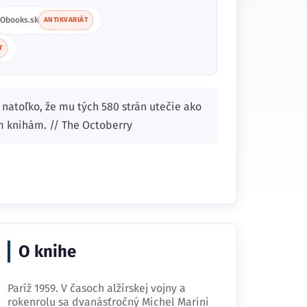
Obooks.sk
ANTIKVARIÁT
T
natoľko, že mu tých 580 strán utečie ako
m knihám. // The Octoberry
O knihe
Paríž 1959. V časoch alžírskej vojny a
rokenrolu sa dvanásťročný Michel Marini