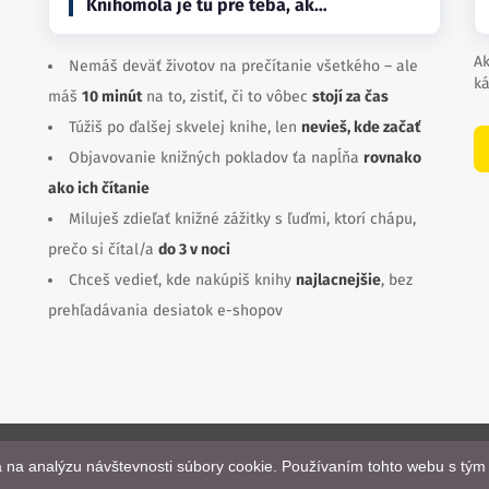
Knihomola je tu pre teba, ak…
Ak
Nemáš deväť životov na prečítanie všetkého – ale
ká
máš
10 minút
na to, zistiť, či to vôbec
stojí za čas
Túžiš po ďalšej skvelej knihe, len
nevieš, kde začať
Objavovanie knižných pokladov ťa napĺňa
rovnako
ako ich čítanie
Miluješ zdieľať knižné zážitky s ľuďmi, ktorí chápu,
prečo si čítal/a
do 3 v noci
Chceš vedieť, kde nakúpiš knihy
najlacnejšie
, bez
prehľadávania desiatok e-shopov
a na analýzu návštevnosti súbory cookie. Používaním tohto webu s tým 