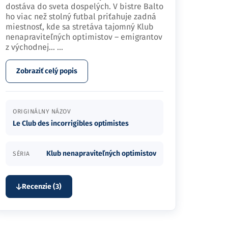
dostáva do sveta dospelých. V bistre Balto
ho viac než stolný futbal priťahuje zadná
miestnosť, kde sa stretáva tajomný Klub
nenapraviteľných optimistov – emigrantov
z východnej…
...
Zobraziť celý popis
ORIGINÁLNY NÁZOV
Le Club des incorrigibles optimistes
Klub nenapraviteľných optimistov
SÉRIA
Recenzie (3)