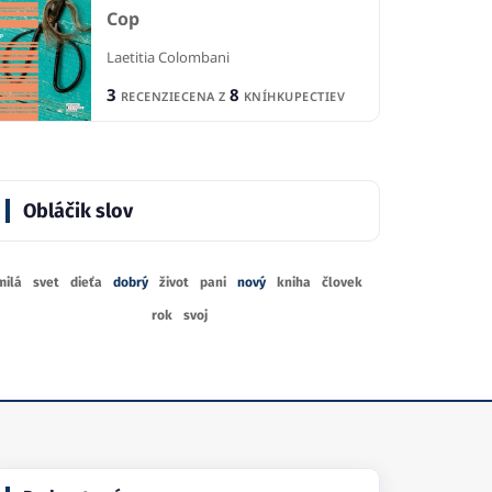
BELETRIA
B
Cop
ince nádeje
Ladies of Ivy Cottage
Do
Laetitia Colombani
nská
Julie Klassen
De
3
8
RECENZIE
CENA Z
KNÍHKUPECTIEV
4
2
IE
RECENZIE
R
1
5
KNÍHKUPECTVA
CENA Z
KNÍHKUPECTIEV
CE
Obláčik slov
milá
svet
dieťa
dobrý
život
pani
nový
kniha
človek
rok
svoj