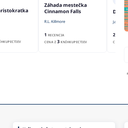
Záhada mestečka
aristokratka
Cinnamon Falls
Dve m
R.L. Killmore
Jana Pro
1
2
RECENCIA
RECENZ
3
HKUPECTIEV
CENA Z
KNÍHKUPECTIEV
CENA Z