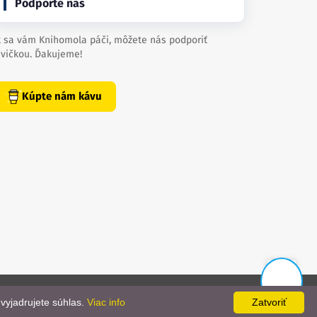
Podporte nás
 sa vám Knihomola páči, môžete nás podporiť
vičkou. Ďakujeme!
Kúpte nám kávu
📨
created by
danielhrenak.sk
Späť
vyjadrujete súhlas.
Viac info
Zatvoriť