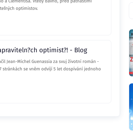
eho a Clementisa. Vtedy dávno, pred pätnástimi
teľných optimistov.
praviteln?ch optimist?! - Blog
čil Jean-Michel Guenassia za svuj životní román -
7 stránkách se vněm odvíjí 5 let dospívání jednoho